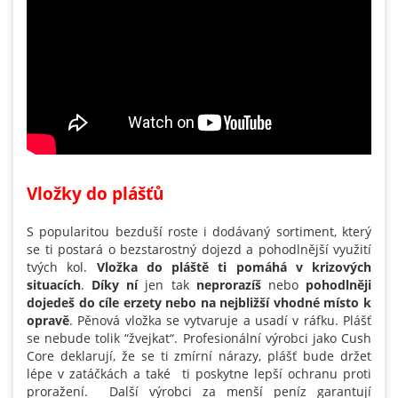
Vložky do plášťů
S popularitou bezduší roste i dodávaný sortiment, který
se ti postará o bezstarostný dojezd a pohodlnější využití
tvých kol.
Vložka do pláště ti pomáhá v krizových
situacích
.
Díky ní
jen tak
neprorazíš
nebo
pohodlněji
dojedeš do cíle erzety nebo na nejbližší vhodné místo k
opravě
. Pěnová vložka se vytvaruje a usadí v ráfku. Plášť
se nebude tolik “žvejkat“. Profesionální výrobci jako Cush
Core deklarují, že se ti zmírní nárazy, plášť bude držet
lépe v zatáčkách a také ti poskytne lepší ochranu proti
proražení. Další výrobci za menší peníz garantují