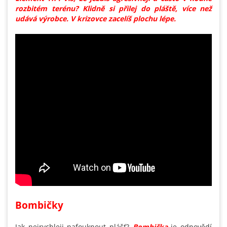
rozbitém terénu? Klidně si přilej do pláště, více než
udává výrobce. V krizovce zacelíš plochu lépe.
Bombičky
Jak nejrychleji nafouknout plášť?
Bombička
je odpovědí