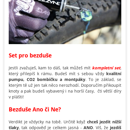
Set pro bezduše
Jestli zvažuješ, kam to dáš, tak můžeš mít
kompletní set
,
který přilepíš k rámu. Budeš mít s sebou vždy
kvalitní
pumpu, CO2 bombičku a montpáky
. To je základ, se
kterým tě už jen tak něco nerozhodí. Doporučím přikoupit
knoty a pak budeš vybavený i na horší časy, čti větší díry
v plášti!
Bezduše Ano či Ne?
Verdikt je vždycky na tobě. Určitě když
chceš jezdit nižší
tlaky
, tak odpověď je celkem jasná -
ANO
. Víš, že
jezdíš