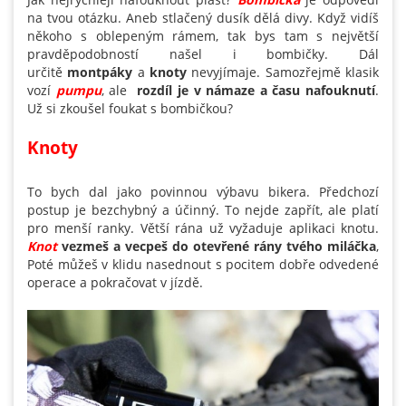
na tvou otázku. Aneb stlačený dusík dělá divy. Když vidíš
někoho s oblepeným rámem, tak bys tam s největší
pravděpodobností našel i bombičky. Dál
určitě
montpáky
a
knoty
nevyjímaje. Samozřejmě klasik
vozí
pumpu
, ale
rozdíl je v námaze a času nafouknutí
.
Už si zkoušel foukat s bombičkou?
Knoty
To bych dal jako povinnou výbavu bikera. Předchozí
postup je bezchybný a účinný. To nejde zapřít, ale platí
pro menší ranky. Větší rána už vyžaduje aplikaci knotu.
Knot
vezmeš a vecpeš do otevřené rány tvého miláčka
,
Poté můžeš v klidu nasednout s pocitem dobře odvedené
operace a pokračovat v jízdě.