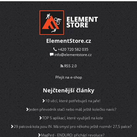
ElementStore.cz
+420 720 582 035
info@elementstore.cz
RSS 2.0
Přejít na e-shop
Nejčtenější články
10 věcí, které potřebuješ na jaře!
Jeden převodník stačí nebo máš ještě kolečko navíc?
TOP 5 aplikací, které využiješ na kole
29 palcová kola jsou IN. Má smysl pro někoho ještě rozměr 27,5 palce?
MagPed - ENDURO: přichází revoluce?