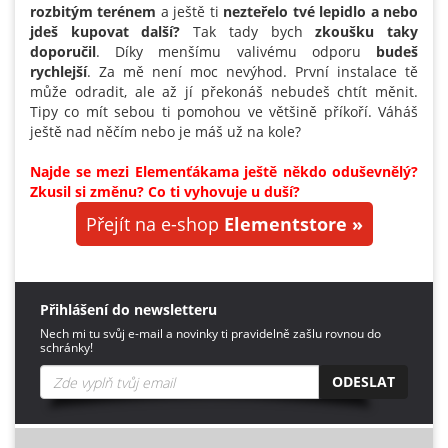
rozbitým terénem
a ještě ti
nezteřelo tvé lepidlo a nebo
jdeš kupovat další?
Tak tady bych
zkoušku taky
doporučil
. Díky menšímu valivému odporu
budeš
rychlejší
. Za mě není moc nevýhod. První instalace tě
může odradit, ale až jí překonáš nebudeš chtít měnit.
Tipy co mít sebou ti pomohou ve většině příkoří. Váháš
ještě nad něčím nebo je máš už na kole?
Najde se mezi Elemenťákama ještě někdo oduševnělý?
Zkusil si změnu? Co ti vyhovuje u duší?
Přejít na e-shop
Elementstore »
Přihlášení do newsletteru
Nech mi tu svůj e-mail a novinky ti pravidelně zašlu rovnou do
schránky!
ODESLAT