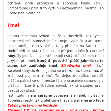
ochranu proti proražení a zborcení tvého ráfku.
Samozřejmě i přes tuto výztuhu nezapomínej na tmel. To
určitě není volitelné.
Tmel
Jednou z mnoha výhod je, že s “bezduší“, tak rychle
neprocvakneš. Samozřejmě co nejde vyloučit a ani tomu
nezabráníš je díra v plášti. Tady přichází na řadu tmel.
Hodně lidí se ptá, k čemu tam je? Jednoduše
k zacelení
rány
. Ty jedeš, ale v cestě ti stojí ostrý akát, kámen nebo
jakýkoli předmět,
který ti “pocuchá“ plášť. Jakmile se to
stane, tak zaúřaduje tmel
.
BikeWorkx tmel
udává
zacelení rány do 6mm. Jedná se o tekutinu, kterou můžeš
znát pod pojmem “mlíko“. Tu vleješ do ráfku, nasadíš
plášť a pak už se o ní nestaráš a ona uceleje sama díry v
pláštích. Níže ti přikládám návod, jak si nazuješ první
bezdušový plášt.
Jestli zatím
nejsi správně vybaven
, ale ráfek i plášť je
Tubeless ready, tak ti ulehčíme hledání a
máme pro tebe
Set na přestavbu na bezduše
.
Element TIP: Víš, že jezdíš agresivněji a často v hodně