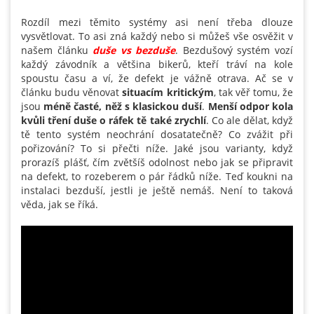
Rozdíl mezi těmito systémy asi není třeba dlouze
vysvětlovat. To asi zná každý nebo si můžeš vše osvěžit v
našem článku
duše vs bezduše
. Bezdušový systém vozí
každý závodník a většina bikerů, kteří tráví na kole
spoustu času a ví, že defekt je vážně otrava. Ač se v
článku budu věnovat
situacím kritickým
, tak věř tomu, že
jsou
méně časté, něž s klasickou duší
.
Menší odpor kola
kvůli tření duše o ráfek tě také zrychlí
. Co ale dělat, když
tě tento systém neochrání dosatatečně? Co zvážit při
pořizování? To si přečti níže. Jaké jsou varianty, když
prorazíš plášť, čím zvětšíš odolnost nebo jak se připravit
na defekt, to rozeberem o pár řádků níže. Teď koukni na
instalaci bezduší, jestli je ještě nemáš. Není to taková
věda, jak se říká.