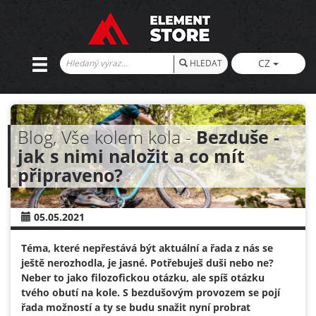
CZ
HLEDAT
Blog, Vše kolem kola -
Bezduše -
jak s nimi naložit a co mít
připraveno?
05.05.2021
Téma, které nepřestává být aktuální a řada z nás se
ještě nerozhodla, je jasné. Potřebuješ duši nebo ne?
Neber to jako filozofickou otázku, ale spíš otázku
tvého obutí na kole. S bezdušovým provozem se pojí
řada možností a ty se budu snažit nyní probrat