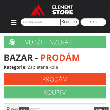
CZ
HLEDAT
VLOŽIT INZERÁT
BAZAR -
PRODÁM
Kategorie:
Zapletená kola
PRODÁM
KOUPÍM
Vyberte
Region