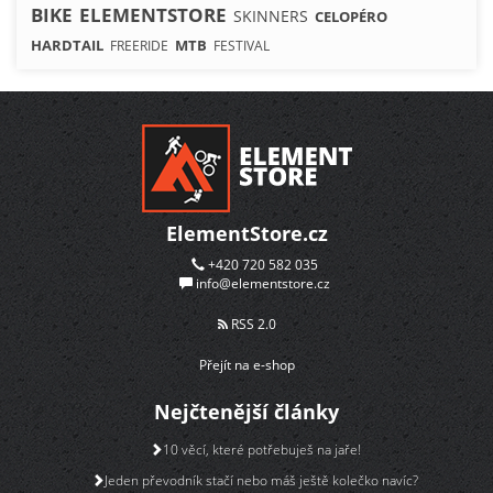
BIKE
ELEMENTSTORE
SKINNERS
CELOPÉRO
HARDTAIL
MTB
FREERIDE
FESTIVAL
ElementStore.cz
+420 720 582 035
info@elementstore.cz
RSS 2.0
Přejít na e-shop
Nejčtenější články
10 věcí, které potřebuješ na jaře!
Jeden převodník stačí nebo máš ještě kolečko navíc?