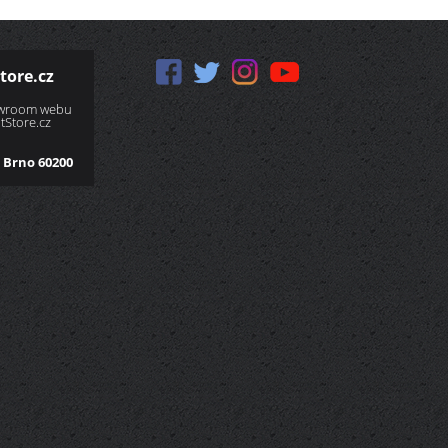
tore.cz
owroom webu
Store.cz
 Brno 60200