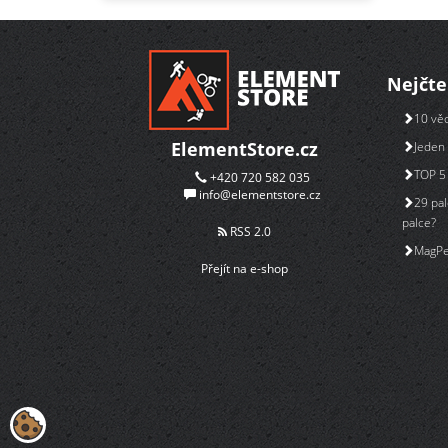
Nejčte
10 věc
ElementStore.cz
Jeden 
TOP 5 
+420 720 582 035
info@elementstore.cz
29 pal
palce?
RSS 2.0
MagPe
Přejít na e-shop