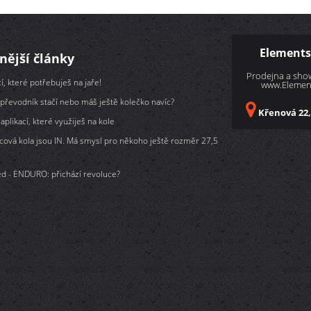
Elements
nější články
Prodejna a sh
í, které potřebuješ na jaře!
www.Element
převodník stačí nebo máš ještě kolečko navíc?
Křenová 22,
aplikací, které využiješ na kole
cová kola jsou IN. Má smysl pro někoho ještě rozměr 27,5
d - ENDURO: přichází revoluce?