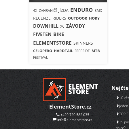
ENDURO
JÍZDA
4X
ZAHRANIČÍ
BMX
RECENZE
RIDERS
OUTDOOR
HORY
DOWNHILL
ZÁVODY
XC
BIKE
FIVETEN
ELEMENTSTORE
SKINNERS
CELOPÉRO
HARDTAIL
MTB
FREERIDE
FESTIVAL
Nejčte
10 věc
ElementStore.cz
Jeden 
TOP 5 
+420 720 582 035
info@elementstore.cz
29 pal
palce?