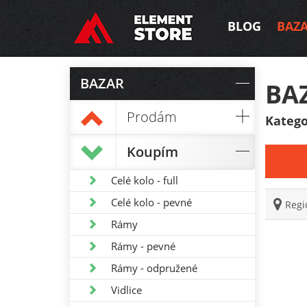
BLOG
BAZ
BAZAR
BA
Prodám
Katego
Koupím
Celé kolo - full
Celé kolo - pevné
Regi
Rámy
Rámy - pevné
Rámy - odpružené
Vidlice