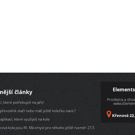
Elements
nější články
Prodejna a sh
í, které potřebuješ na jaře!
www.Element
převodník stačí nebo máš ještě kolečko navíc?
Křenová 22,
aplikací, které využiješ na kole
cová kola jsou IN. Má smysl pro někoho ještě rozměr 27,5