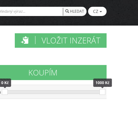
CZ
HLEDAT
VLOŽIT INZERÁT
KOUPÍM
0 Kč
1000 Kč
a