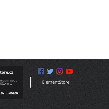
tore.cz
owroom webu
ElementStore
Store.cz
 Brno 60200