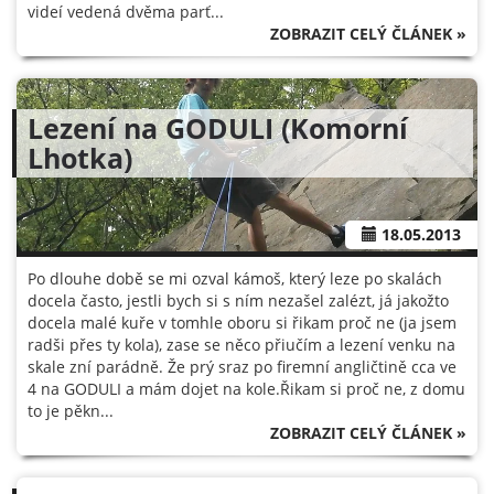
videí vedená dvěma parť...
ZOBRAZIT CELÝ ČLÁNEK »
Lezení na GODULI (Komorní
Lhotka)
18.05.2013
Po dlouhe době se mi ozval kámoš, který leze po skalách
docela často, jestli bych si s ním nezašel zalézt, já jakožto
docela malé kuře v tomhle oboru si řikam proč ne (ja jsem
radši přes ty kola), zase se něco přiučím a lezení venku na
skale zní parádně. Že prý sraz po firemní angličtině cca ve
4 na GODULI a mám dojet na kole.Řikam si proč ne, z domu
to je pěkn...
ZOBRAZIT CELÝ ČLÁNEK »