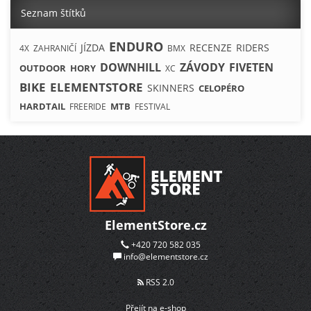
Seznam štítků
ENDURO
JÍZDA
RECENZE
RIDERS
4X
ZAHRANIČÍ
BMX
DOWNHILL
ZÁVODY
FIVETEN
OUTDOOR
HORY
XC
BIKE
ELEMENTSTORE
SKINNERS
CELOPÉRO
HARDTAIL
MTB
FREERIDE
FESTIVAL
ElementStore.cz
+420 720 582 035
info@elementstore.cz
RSS 2.0
Přejít na e-shop