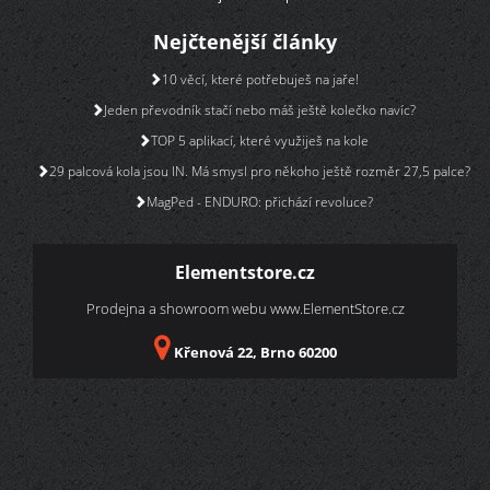
Nejčtenější články
10 věcí, které potřebuješ na jaře!
Jeden převodník stačí nebo máš ještě kolečko navíc?
TOP 5 aplikací, které využiješ na kole
29 palcová kola jsou IN. Má smysl pro někoho ještě rozměr 27,5 palce?
MagPed - ENDURO: přichází revoluce?
Elementstore.cz
Prodejna a showroom webu
www.ElementStore.cz
Křenová 22, Brno 60200