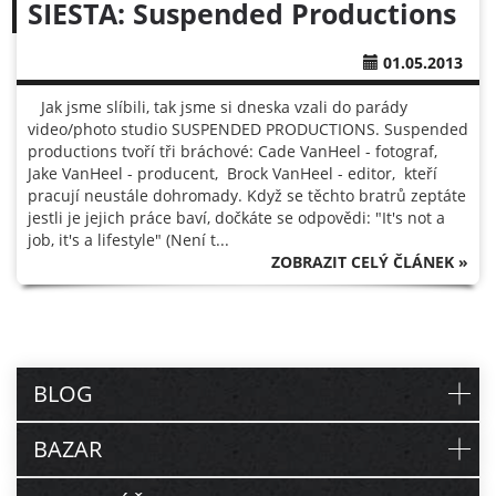
SIESTA: Suspended Productions
01.05.2013
Jak jsme slíbili, tak jsme si dneska vzali do parády
video/photo studio SUSPENDED PRODUCTIONS. Suspended
productions tvoří tři bráchové: Cade VanHeel - fotograf,
Jake VanHeel - producent, Brock VanHeel - editor, kteří
pracují neustále dohromady. Když se těchto bratrů zeptáte
jestli je jejich práce baví, dočkáte se odpovědi: "It's not a
job, it's a lifestyle" (Není t...
ZOBRAZIT CELÝ ČLÁNEK »
BLOG
BAZAR