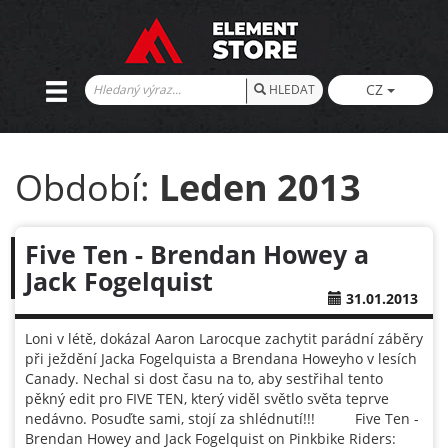
CZ
HLEDAT
Období:
Leden 2013
Five Ten - Brendan Howey a
Jack Fogelquist
31.01.2013
Loni v létě, dokázal Aaron Larocque zachytit parádní záběry
při ježdění Jacka Fogelquista a Brendana Howeyho v lesích
Canady. Nechal si dost času na to, aby sestřihal tento
pěkný edit pro FIVE TEN, který viděl světlo světa teprve
nedávno. Posuďte sami, stojí za shlédnutí!!! Five Ten -
Brendan Howey and Jack Fogelquist on Pinkbike Riders: