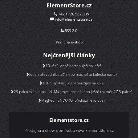
ElementStore.cz
+420 720 582 035
info@elementstore.cz
RSS 2.0
Přejít na e-shop
Nejčtenější články
10 věcí, které potřebuješ na jaře!
Jeden převodník stačí nebo máš ještě kolečko navíc?
TOP 5 aplikací, které využiješ na kole
29 palcová kola jsou IN. Má smysl pro někoho ještě rozměr 27,5 palce?
MagPed - ENDURO: přichází revoluce?
Elementstore.cz
Prodejna a showroom webu
www.ElementStore.cz