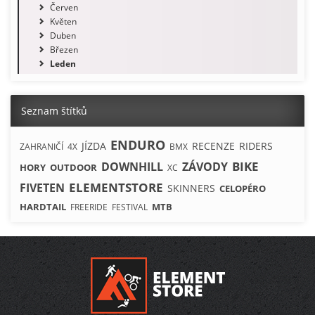
Červen
Květen
Duben
Březen
Leden
Seznam štítků
ENDURO
JÍZDA
RECENZE
RIDERS
ZAHRANIČÍ
4X
BMX
BIKE
DOWNHILL
ZÁVODY
HORY
OUTDOOR
XC
ELEMENTSTORE
FIVETEN
SKINNERS
CELOPÉRO
HARDTAIL
MTB
FREERIDE
FESTIVAL