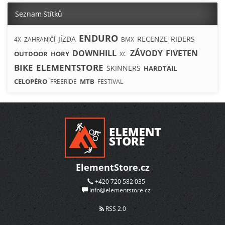
Seznam štítků
ENDURO
JÍZDA
RECENZE
RIDERS
4X
ZAHRANIČÍ
BMX
DOWNHILL
ZÁVODY
FIVETEN
OUTDOOR
HORY
XC
BIKE
ELEMENTSTORE
SKINNERS
HARDTAIL
CELOPÉRO
MTB
FREERIDE
FESTIVAL
ElementStore.cz
+420 720 582 035
info@elementstore.cz
RSS 2.0