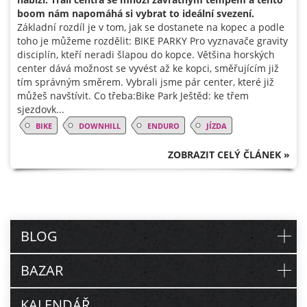
boom nám napomáhá si vybrat to ideální svezení.
Základní rozdíl je v tom, jak se dostanete na kopec a podle
toho je můžeme rozdělit: BIKE PARKY Pro vyznavače gravity
disciplín, kteří neradi šlapou do kopce. Většina horských
center dává možnost se vyvést až ke kopci, směřujícím již
tím správným směrem. Vybrali jsme pár center, které již
můžeš navštívit. Co třeba:Bike Park Ještěd: ke třem
sjezdovk...
BIKE
DOWNHILL
ENDURO
JÍZDA
ZOBRAZIT CELÝ ČLÁNEK »
BLOG
BAZAR
KALENDÁŘ