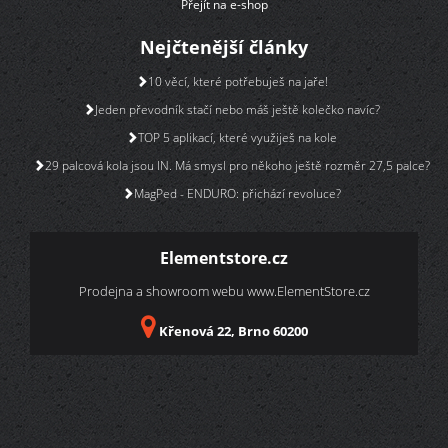
Přejít na e-shop
Nejčtenější články
10 věcí, které potřebuješ na jaře!
Jeden převodník stačí nebo máš ještě kolečko navíc?
TOP 5 aplikací, které využiješ na kole
29 palcová kola jsou IN. Má smysl pro někoho ještě rozměr 27,5 palce?
MagPed - ENDURO: přichází revoluce?
Elementstore.cz
Prodejna a showroom webu
www.ElementStore.cz
Křenová 22, Brno 60200