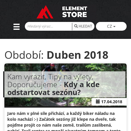
CZ
HLEDAT
Období:
Duben 2018
Kam vyrazit, Tipy na výlety,
Doporučujeme -
Kdy a kde
odstartovat sezónu?
17.04.2018
Jaro nám v plné síle přichází, a každý biker náladu na
kolo nachází :-) Začátek sezóny již klepe na dveře, tak
pojďme projít co nám naše země, trailům zaslíbená,
nabízí. Trail centra se množí závratným tempem a tento