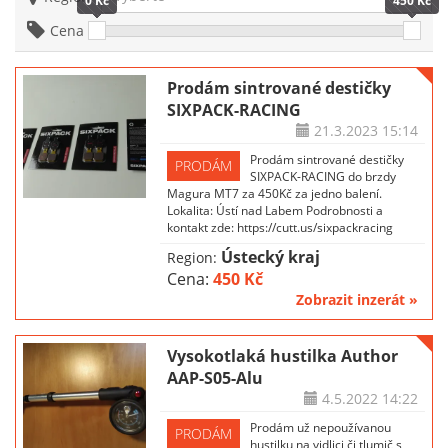
0 Kč
450 Kč
Cena
Prodám sintrované destičky
SIXPACK-RACING
21.3.2023
15:14
Prodám sintrované destičky
PRODÁM
SIXPACK-RACING do brzdy
Magura MT7 za 450Kč za jedno balení.
Lokalita: Ústí nad Labem Podrobnosti a
kontakt zde: https://cutt.us/sixpackracing
Ústecký kraj
Region:
Cena:
450 Kč
Zobrazit inzerát »
Vysokotlaká hustilka Author
AAP-S05-Alu
4.5.2022
14:22
Prodám už nepoužívanou
PRODÁM
hustilku na vidlici či tlumič s