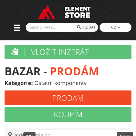
CZ
HLEDAT
VLOŽIT INZERÁT
BAZAR -
PRODÁM
Kategorie:
Ostatní komponenty
PRODÁM
KOUPÍM
Vyberte
Region