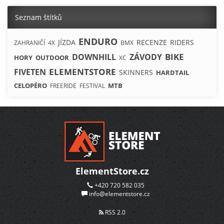
Seznam štítků
ENDURO
JÍZDA
RECENZE
RIDERS
ZAHRANIČÍ
4X
BMX
BIKE
DOWNHILL
ZÁVODY
HORY
OUTDOOR
XC
ELEMENTSTORE
FIVETEN
SKINNERS
HARDTAIL
CELOPÉRO
MTB
FREERIDE
FESTIVAL
ElementStore.cz
+420 720 582 035
info@elementstore.cz
RSS 2.0