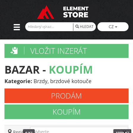
CZ
HLEDAT
VLOŽIT INZERÁT
BAZAR -
KOUPÍM
Kategorie:
Brzdy, brzdové kotouče
PRODÁM
KOUPÍM
Vyberte
Region