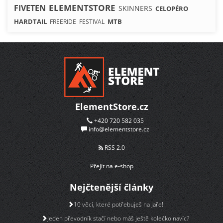
ELEMENTSTORE
FIVETEN
SKINNERS
CELOPÉRO
HARDTAIL
MTB
FREERIDE
FESTIVAL
ElementStore.cz
+420 720 582 035
info@elementstore.cz
RSS 2.0
Přejít na e-shop
Nejčtenější články
10 věcí, které potřebuješ na jaře!
Jeden převodník stačí nebo máš ještě kolečko navíc?