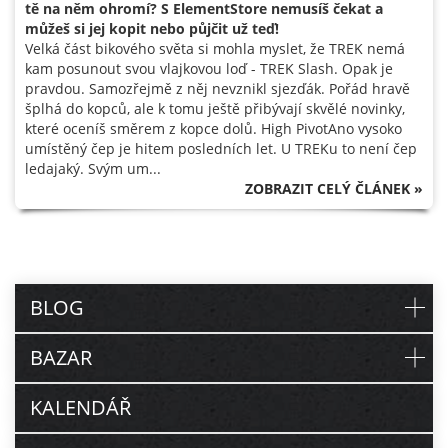
tě na něm ohromí? S ElementStore nemusíš čekat a
můžeš si jej kopit nebo půjčit už teď!
Velká část bikového světa si mohla myslet, že TREK nemá
kam posunout svou vlajkovou loď - TREK Slash. Opak je
pravdou. Samozřejmě z něj nevznikl sjezďák. Pořád hravě
šplhá do kopců, ale k tomu ještě přibývají skvělé novinky,
které oceníš směrem z kopce dolů. High PivotAno vysoko
umístěný čep je hitem posledních let. U TREKu to není čep
ledajaký. Svým um...
ZOBRAZIT CELÝ ČLÁNEK »
BLOG
BAZAR
KALENDÁŘ