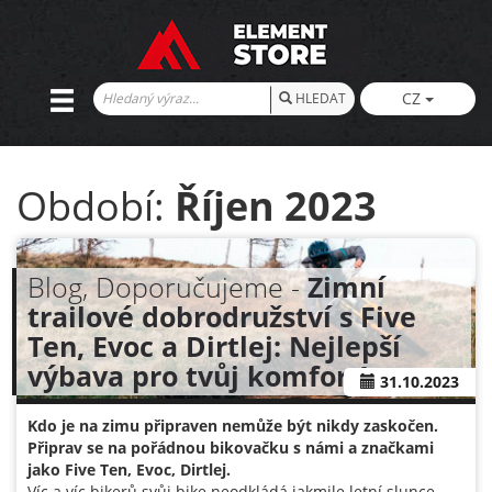
CZ
HLEDAT
Období:
Říjen 2023
Blog, Doporučujeme -
Zimní
trailové dobrodružství s Five
Ten, Evoc a Dirtlej: Nejlepší
výbava pro tvůj komfort!
31.10.2023
Kdo je na zimu připraven nemůže být nikdy zaskočen.
Připrav se na pořádnou bikovačku s námi a značkami
jako Five Ten, Evoc, Dirtlej.
Víc a víc bikerů svůj bike neodkládá jakmile letní slunce