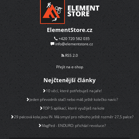
ElementStore.cz
+420 720 582 035
info@elementstore.cz
RSS 2.0
Přejít na e-shop
Nejčtenější články
10 věcí, které potřebuješ na jaře!
Jeden převodník stačí nebo máš ještě kolečko navíc?
TOP 5 aplikací, které využiješ na kole
29 palcová kola jsou IN. Má smysl pro někoho ještě rozměr 27,5 palce?
MagPed - ENDURO: přichází revoluce?