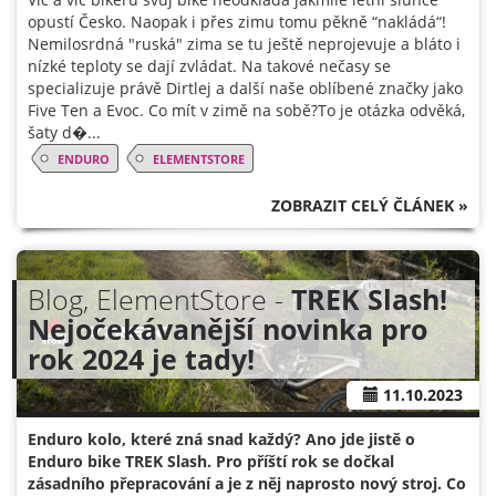
opustí Česko. Naopak i přes zimu tomu pěkně “nakládá“!
Nemilosrdná "ruská" zima se tu ještě neprojevuje a bláto i
nízké teploty se dají zvládat. Na takové nečasy se
specializuje právě Dirtlej a další naše oblíbené značky jako
Five Ten a Evoc. Co mít v zimě na sobě?To je otázka odvěká,
šaty d�...
ENDURO
ELEMENTSTORE
ZOBRAZIT CELÝ ČLÁNEK »
Blog, ElementStore -
TREK Slash!
Nejočekávanější novinka pro
rok 2024 je tady!
11.10.2023
Enduro kolo, které zná snad každý? Ano jde jistě o
Enduro bike TREK Slash. Pro příští rok se dočkal
zásadního přepracování a je z něj naprosto nový stroj. Co