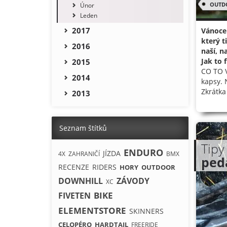
OUTD
Únor
Leden
2017
Vánoce 
který t
2016
naší, n
Jak to 
2015
CO TO V
2014
kapsy. 
Zkrátka 
2013
Seznam štítků
Tipy
ENDURO
JÍZDA
4X
ZAHRANIČÍ
BMX
ped
RECENZE
RIDERS
HORY
OUTDOOR
DOWNHILL
ZÁVODY
XC
BIKE
FIVETEN
ELEMENTSTORE
SKINNERS
CELOPÉRO
HARDTAIL
FREERIDE