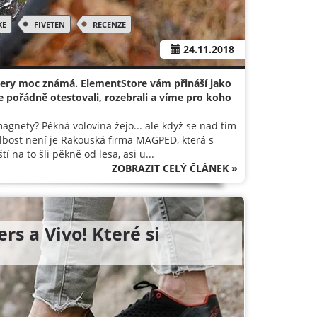
KE
FIVETEN
RECENZE
24.11.2018
kery moc známá. ElementStore vám přináší jako
 pořádně otestovali, rozebrali a víme pro koho
 magnety? Pěkná volovina žejo... ale když se nad tím
blbost není je Rakouská firma MAGPED, která s
na to šli pěkně od lesa, asi u...
ZOBRAZIT CELÝ ČLÁNEK »
rs a Vivo! Které si