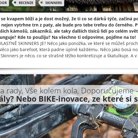
OOR
RECENZE
SKINNERS
se kvapem blíží a je dost možný, že ti co se dárků týče, začíná
i nejen vytrhne trn z paty, ale bude pro tebe trefou do černého.
ašich kámošů, zákazníků, ale taky dalších tisíců lidí po celém světě
funguje? Kde to použiju? Na všechno ti odpovíme, pojďme na to!
LASTNĚ SKINNERS JE? Něco jako ponožka, ve které se můžeš procház
Něco jako barefoot, která padne úplně každému. Něco jako bosá noh
Skinners je něco, co se strašně těžko konkretizuje a škatulkuje. A v t
 a rady, Vše kolem kola, Doporučujeme 
ály? Nebo BIKE-inovace, ze které si