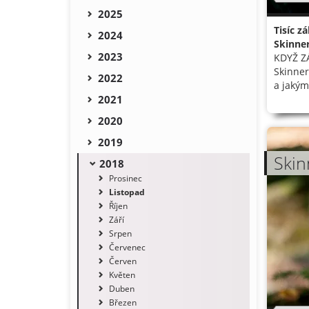
2025
Tisíc z
2024
Skinner
2023
KDYŽ ZÁ
Skinner
2022
a jakým
2021
2020
2019
Skin
2018
Prosinec
Listopad
Říjen
Září
Srpen
Červenec
Červen
Květen
Duben
Březen