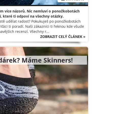
, tím více názorů. Nic nemluví o ponožkobotách
í, které ti odpoví na všechny otázky.
ostě udělat radost? Pokukuješ po ponožkobotách
ťáci ti poradí. Naši zákazníci ti řeknou kde všude
avějších recenzí. Všechny r...
ZOBRAZIT CELÝ ČLÁNEK »
 dárek? Máme Skinners!