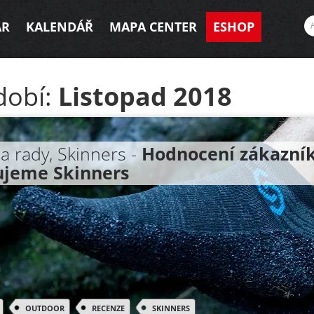
AR
KALENDÁŘ
MAPA CENTER
ESHOP
dobí:
Listopad 2018
 a rady, Skinners -
Hodnocení zákazník
ujeme Skinners
OUTDOOR
RECENZE
SKINNERS