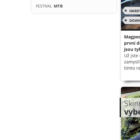
MTB
FESTIVAL
HARD
DOWN
Magped
první d
jsou ty
Už jste
zamyslí
tímto r
Skin
vyb