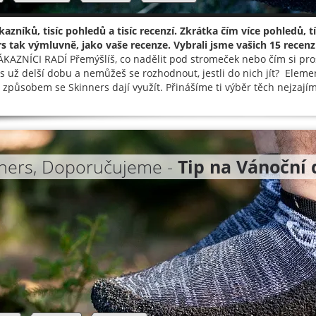
ákazníků, tisíc pohledů a tisíc recenzí. Zkrátka čím více pohledů
s tak výmluvně, jako vaše recenze. Vybrali jsme vašich 15 recenz
KAZNÍCI RADÍ Přemýšlíš, co nadělit pod stromeček nebo čím si pr
s už delší dobu a nemůžeš se rozhodnout, jestli do nich jít? Elemen
 způsobem se Skinners dají využít. Přinášíme ti výběr těch nejzajím
ners, Doporučujeme -
Tip na Vánoční