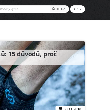
CZ
HLEDAT
ů: 15 důvodů, proč
30.11.2018