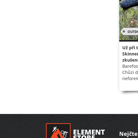
OUTD
Už při 
Skinner
zkušeno
Barefoo
Chůzi d
neforem
Nejčte