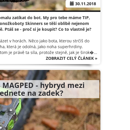
30.11.2018
 pomalu zatíkat do bot. My pro tebe máme TIP,
 Ponožkoboty Skinners se těší oblibě nejenom
. Ptáš se - proč si je koupit? Co to vlastně je?
et v horách. Něco jako bota, kterou strčíš do
a, která je odolná, jako noha superhrdiny.
om je právě ta síla, protože stejně, jak je širok�...
ZOBRAZIT CELÝ ČLÁNEK »
-
MAGPED - hybryd mezi
 sednete na zadek?