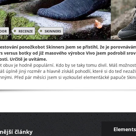
OOR
RECENZE
SKINNERS
testování ponožkobot Skinners jsem se přistihl, že je porovnává
s versus botky od již masového výrobce Vivo jsem podrobil srov
sti. Určitě je uvítáme.
t obuv je hodně populární. Kdo by se taky tomu divil. Máš možnost
áš úplně jiný rozměr a hlavně získáš pohodlí, které si do teď nezaži
nými. Před pár měsíci jsem si vyzkoušel elemenťácké papuče Skinner
Elements
nější články