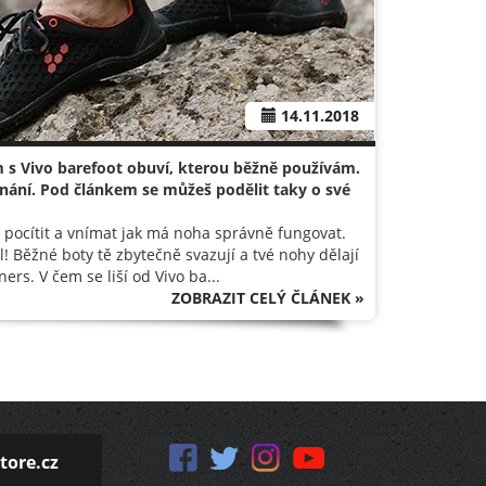
14.11.2018
m s Vivo barefoot obuví, kterou běžně používám.
nání. Pod článkem se můžeš podělit taky o své
 pocítit a vnímat jak má noha správně fungovat.
l! Běžné boty tě zbytečně svazují a tvé nohy dělají
s. V čem se liší od Vivo ba...
ZOBRAZIT CELÝ ČLÁNEK »
tore.cz