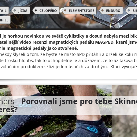
TAIL
JÍZDA
CELOPÉRO
ELEMENTSTORE
ENDURO
BI
HILL
 je horkou novinkou ve světě cyklistiky a dosud nebyla mezi bi
etailnější video recenzi magnetických pedálů MAGPED, které jsme
hle magnetické pedály jako stvořené.
 někdy šlyšeli o tom, že byste se místo SPD přitáhli a drželi ke kolu
te trošku hloubš, tak to uchopitelné je a důkazem, že to až taková 
evolučním produktem sklízí jeden úspěch za druhým. Kluci vývojářští 
ners -
Porovnali jsme pro tebe Skinne
ereš?