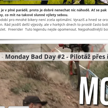
 je v plné parádě, proto je dobré nenechat nic náhodě. Ať se pa
py, co mít na takové slunné výlety sebou.
bdobí pro mnohé bikery není zcela optimální. Vyrazíš a hned se oro
n. Rád jezdíš delší výjezdy, ale v horkých dnech to prostě často bolí.
slet. Freerider Tuto legendu nejde opomenout. Nejpohodlnější bota
 -
Monday Bad Day #2 - Pilotáž přes 