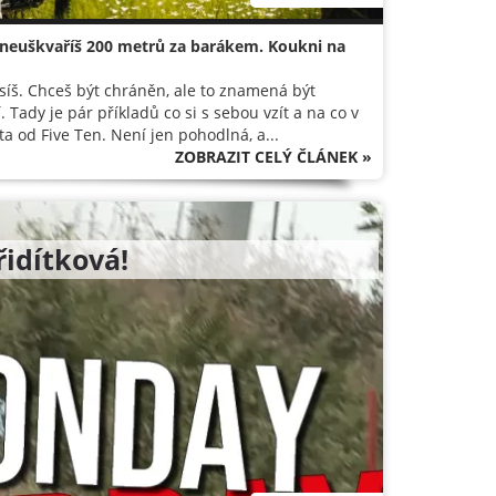
k neuškvaříš 200 metrů za barákem. Koukni na
síš. Chceš být chráněn, ale to znamená být
 Tady je pár příkladů co si s sebou vzít a na co v
 od Five Ten. Není jen pohodlná, a...
ZOBRAZIT CELÝ ČLÁNEK »
řidítková!