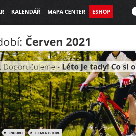
AR
KALENDÁŘ
MAPA CENTER
ESHOP
dobí:
Červen 2021
, Doporučujeme -
Léto je tady! Co si 
ENDURO
ELEMENTSTORE