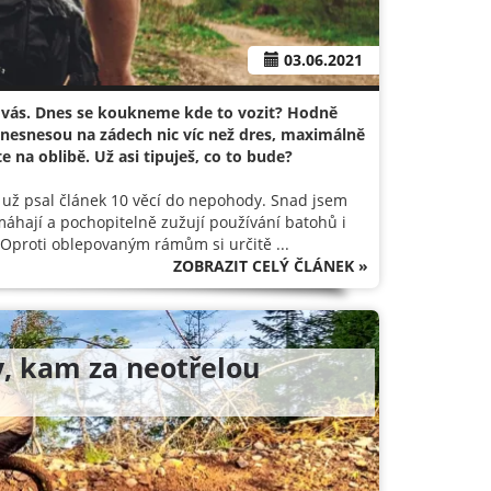
03.06.2021
 vás. Dnes se koukneme kde to vozit? Hodně
í nesnesou na zádech nic víc než dres, maximálně
 na oblibě. Už asi tipuješ, co to bude?
em už psal článek 10 věcí do nepohody. Snad jsem
áhají a pochopitelně zužují používání batohů i
r Oproti oblepovaným rámům si určitě ...
ZOBRAZIT CELÝ ČLÁNEK »
py, kam za neotřelou