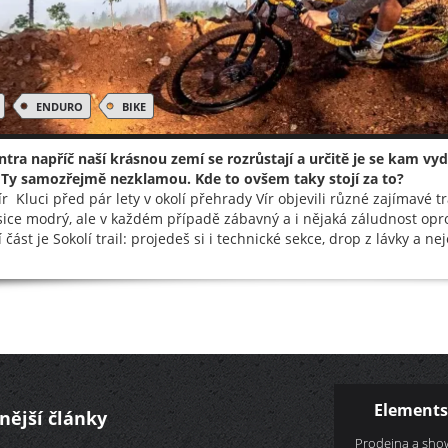
ENDURO
BIKE
entra napříč naší krásnou zemí se rozrůstají a určitě je se kam v
. Ty samozřejmě nezklamou. Kde to ovšem taky stojí za to?
Vír Kluci před pár lety v okolí přehrady Vír objevili různé zajímavé 
e sice modrý, ale v každém případě zábavný a i nějaká záludnost opr
část je Sokolí trail: projedeš si i technické sekce, drop z lávky a nej
Elements
nější články
Prodejna a sh