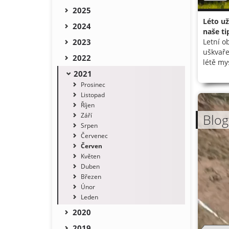
2025
Léto už
2024
naše ti
2023
Letní o
uškvaře
2022
létě my
2021
Prosinec
Listopad
Říjen
Září
Blog
Srpen
Červenec
Červen
Květen
Duben
Březen
Únor
Leden
2020
2019