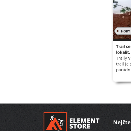
HORY
Trail c
lokalit
Traily 
trail j
parádní 
Nejčte