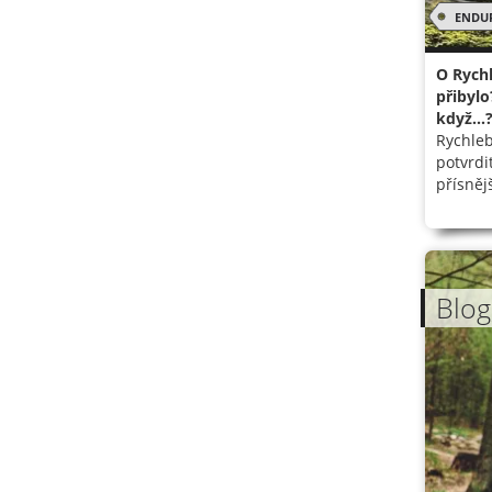
ENDU
O Rychl
přibylo
když...
Rychleb
potvrdi
přísněj
Blog