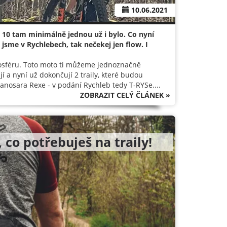
10.06.2021
z 10 tam minimálně jednou už i bylo. Co nyní
ž jsme v Rychlebech, tak nečekej jen flow. I
mosféru. Toto moto ti můžeme jednoznačně
í a nyní už dokončují 2 traily, které budou
yranosara Rexe - v podání Rychleb tedy T-RYSe....
ZOBRAZIT CELÝ ČLÁNEK »
 co potřebuješ na traily!