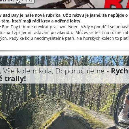
ENTSTORE
BIKE
Bad Day je naše nová rubrika. Už z názvu je jasné, že nepůjde o
těm, kteří mají rádi krev a odřené lokty.
Bad Day ti bude otevírat pracovní týden. Vždy v pondělí se pobavíš
ti snad zpříjemní vstávání po víkendu. Můžeš se těšit na různé zábě
ých. Pády ke kolu neodmyslitelně patří. Na horských kolech to platí č
, Vše kolem kola, Doporučujeme -
Rychl
 traily!