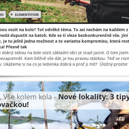
RO
ELEMENTSTORE
ebou vozit na kolo? Toť odvěké téma. To asi nechám na každém z
nedá dopustit na batoh. Kde se ti vleze bezkonkurenčně vše. Jin
. Je tu ještě jedna možnost a to varianta kompromisu, která roste
a! Přesně tak
je dobrý sebou na kole vozit základní věci je snad jasné. O tom js
nezapomněl. Kam běžně vše dát, je tou pravou otázkou. Teď se rozm
y. Ukážeme si na co je ledvinka dobrá a proč ji mít? Úložný prosto
, Vše kolem kola -
Nové lokality: 3 ti
ovačkou!