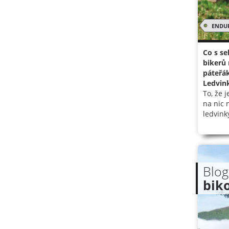
ENDU
Co s s
bikerů 
páteřák
Ledvink
To, že 
na nic 
ledvink
Blog
bik