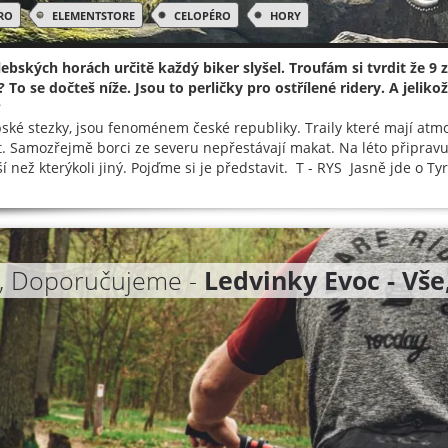
RO
ELEMENTSTORE
CELOPÉRO
HORY
ebských horách určitě každý biker slyšel. Troufám si tvrdit že 9 
? To se dočteš níže. Jsou to perličky pro ostřílené ridery. A jeliko
?
ské stezky, jsou fenoménem české republiky. Traily které mají at
t. Samozřejmě borci ze severu nepřestávají makat. Na léto připravuj
ší než kterýkoli jiný. Pojďme si je představit. T - RYS Jasně jde o T
, Doporučujeme -
Ledvinky Evoc - Vše,