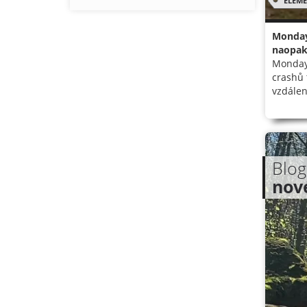
ELEM
Monday 
naopak 
Monday 
crashů 
vzdálen
Blog
nové