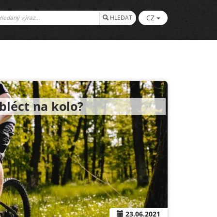
CZ
HLEDAT
obléct na kolo?
23.06.2021