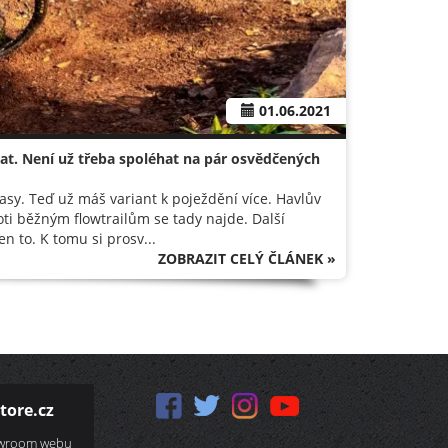
01.06.2021
ydat. Není už třeba spoléhat na pár osvědčených
trasy. Teď už máš variant k poježdění více. Havlův
oti běžným flowtrailům se tady najde. Další
en to. K tomu si prosv...
ZOBRAZIT CELÝ ČLÁNEK »
tore.cz
owroom webu