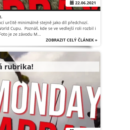
22.06.2021
t.
cí určitě minimálně stejně jako díl předchozí.
orld Cupu. Poznáš, kde se ve vedlejší roli rozbil i
Foto je ze závodu M...
ZOBRAZIT CELÝ ČLÁNEK »
 rubrika!