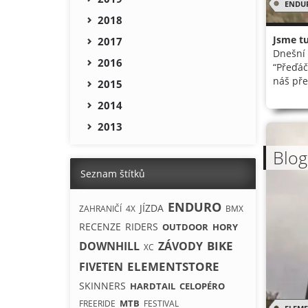
ENDU
2018
Jsme tu
2017
Dnešní 
2016
“Přeďáč
náš pře
2015
2014
2013
Blog
Seznam štítků
ENDURO
JÍZDA
ZAHRANIČÍ
4X
BMX
RECENZE
RIDERS
OUTDOOR
HORY
BIKE
DOWNHILL
ZÁVODY
XC
ELEMENTSTORE
FIVETEN
SKINNERS
HARDTAIL
CELOPÉRO
MTB
FREERIDE
FESTIVAL