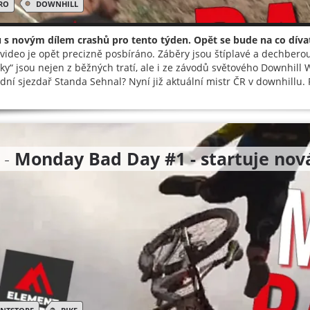
RO
DOWNHILL
 s novým dílem crashů pro tento týden. Opět se bude na co díva
video je opět precizně posbíráno. Záběry jsou štíplavé a dechberou
ky“ jsou nejen z běžných tratí, ale i ze závodů světového Downhill W
dní sjezdař Standa Sehnal? Nyní již aktuální mistr ČR v downhillu. 
 -
Monday Bad Day #1 - startuje nová