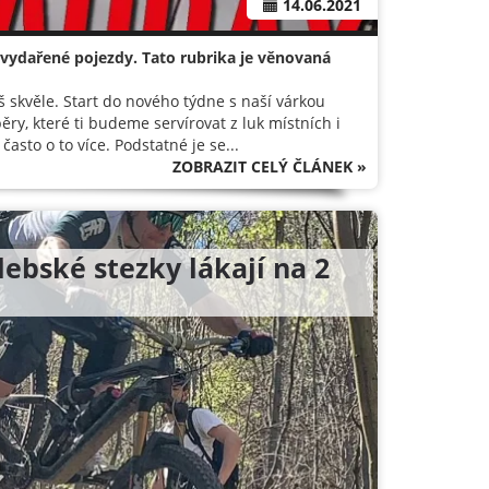
14.06.2021
 vydařené pojezdy. Tato rubrika je věnovaná
 skvěle. Start do nového týdne s naší várkou
ry, které ti budeme servírovat z luk místních i
asto o to více. Podstatné je se...
ZOBRAZIT CELÝ ČLÁNEK »
ebské stezky lákají na 2