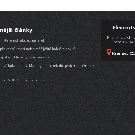
Elements
nější články
Prodejna a sh
í, které potřebuješ na jaře!
www.Element
převodník stačí nebo máš ještě kolečko navíc?
Křenová 22,
aplikací, které využiješ na kole
cová kola jsou IN. Má smysl pro někoho ještě rozměr 27,5
d - ENDURO: přichází revoluce?