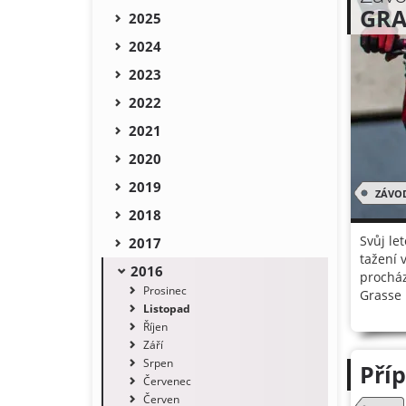
GRA
2025
2024
2023
2022
2021
2020
2019
ZÁVO
2018
Svůj le
2017
tažení 
2016
procház
Prosinec
Grasse 
Listopad
Říjen
Září
Srpen
Pří
Červenec
Červen