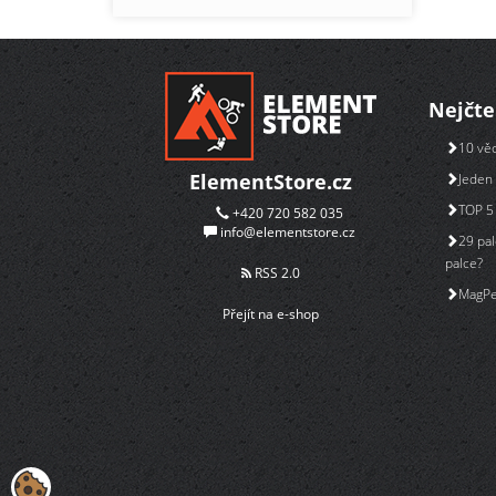
Nejčte
10 věc
ElementStore.cz
Jeden 
TOP 5 
+420 720 582 035
info@elementstore.cz
29 pal
palce?
RSS 2.0
MagPe
Přejít na e-shop