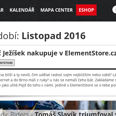
AR
KALENDÁŘ
MAPA CENTER
ESHOP
dobí:
Listopad 2016
č Ježíšek nakupuje v ElementStore.c
ENTSTORE
se blíží a ty nevíš, čím udělat radost svým nejbližším nebo sobě? L
ternet a do Brno máš z ruky? u nás se nemáš čeho bát. Zakládáme si
e jako ulité.Pojď do toho s námi. Jedině v ElementStore se o tebe p
dy, Riders -
Tomáš Slavík triumfova