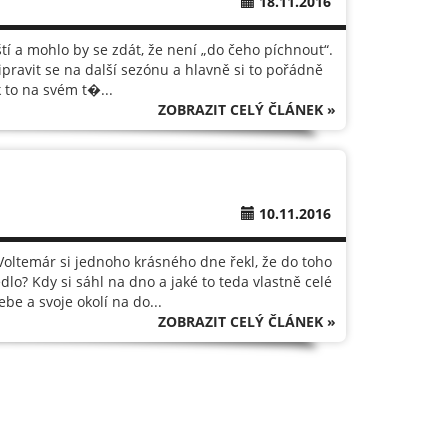
18.11.2016
tí a mohlo by se zdát, že není „do čeho píchnout“.
řipravit se na další sezónu a hlavně si to pořádně
 to na svém t�...
ZOBRAZIT CELÝ ČLÁNEK »
10.11.2016
 Voltemár si jednoho krásného dne řekl, že do toho
lo? Kdy si sáhl na dno a jaké to teda vlastně celé
be a svoje okolí na do...
ZOBRAZIT CELÝ ČLÁNEK »