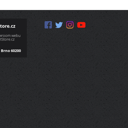
tore.cz
owroom webu
Store.cz
 Brno 60200