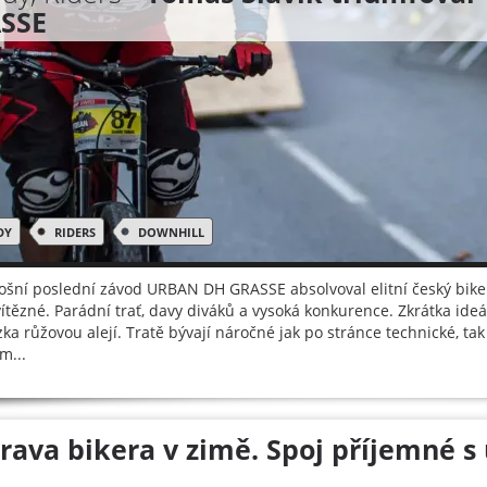
SSE
DY
RIDERS
DOWNHILL
tošní poslední závod URBAN DH GRASSE absolvoval elitní český biker 
vítězné. Parádní trať, davy diváků a vysoká konkurence. Zkrátka id
ka růžovou alejí. Tratě bývají náročné jak po stránce technické, tak 
m...
prava bikera v zimě. Spoj příjemné s