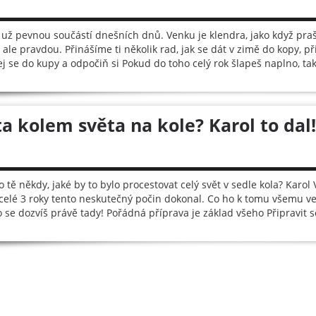
 už pevnou součástí dnešních dnů. Venku je klendra, jako když praš
 ale pravdou. Přinášíme ti několik rad, jak se dát v zimě do kopy, p
ej se do kupy a odpočiň si Pokud do toho celý rok šlapeš naplno, tak
a kolem světa na kole? Karol to dal!
 tě někdy, jaké by to bylo procestovat celý svět v sedle kola? Karol
 celé 3 roky tento neskutečný počin dokonal. Co ho k tomu všemu ved
o se dozvíš právě tady! Pořádná příprava je základ všeho Připravit se