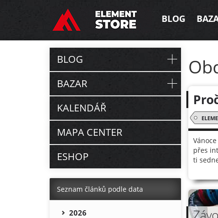
BLOG
BAZ
BLOG
Ob
BAZAR
Pro
KALENDÁŘ
ELEM
MAPA CENTER
Vánoce 
přes in
ESHOP
ti sedn
Seznam článků podle data
Závo
2026