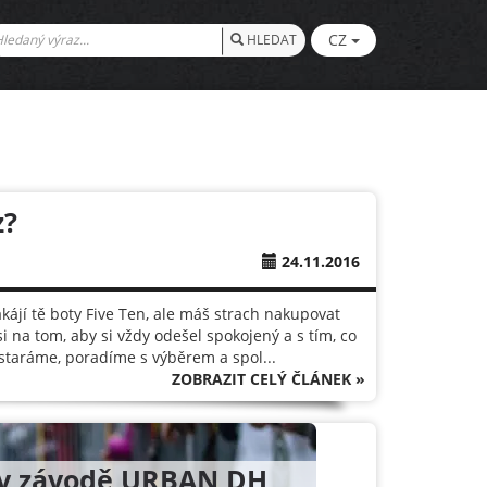
CZ
HLEDAT
z?
24.11.2016
ákájí tě boty Five Ten, ale máš strach nakupovat
 na tom, aby si vždy odešel spokojený a s tím, co
ostaráme, poradíme s výběrem a spol...
ZOBRAZIT CELÝ ČLÁNEK »
l v závodě URBAN DH