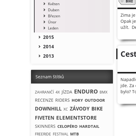
BIKE
Květen
Duben
Zima je
Březen
Opak je
Únor
užít. D
Leden
2015
2014
Cest
2013
Seznam štítků
Napadlo
jde. Za
ENDURO
bylo? T
JÍZDA
ZAHRANIČÍ
4X
BMX
RECENZE
RIDERS
HORY
OUTDOOR
BIKE
DOWNHILL
ZÁVODY
XC
ELEMENTSTORE
FIVETEN
SKINNERS
CELOPÉRO
HARDTAIL
MTB
FREERIDE
FESTIVAL