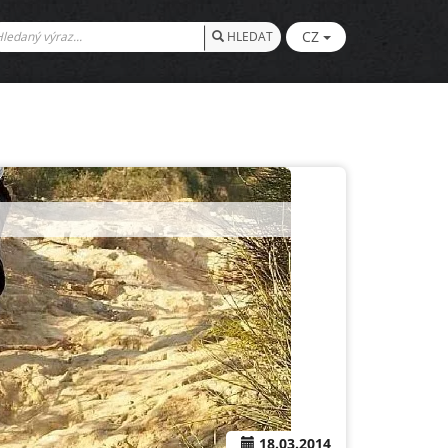
CZ
HLEDAT
18.03.2014