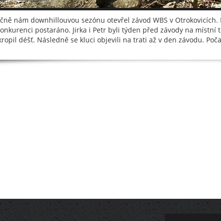
dičně nám downhillouvou sezónu otevřel závod WBS v Otrokovicích. N
konkurenci postaráno. Jirka i Petr byli týden před závody na místní t
kropil déšť. Následně se kluci objevili na trati až v den závodu. Poča