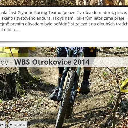
alá část Gigantic Racing Teamu (pouze 2 z důvodu maturit, práce, a
talského i světového endura. I když nám , bikerům letos zima přeje , 
jmě prvním důvodem bylo pořádně si zajezdit na dlouhých tratích
í dílů a ...
dy -
WBS Otrokovice 2014
DY
RIDERS