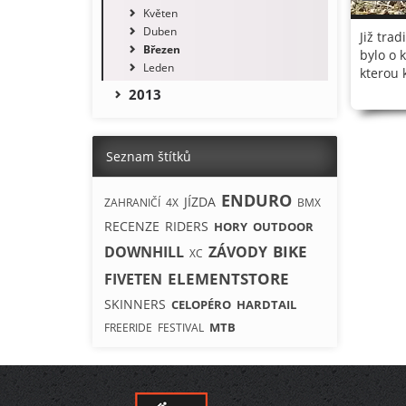
Květen
Duben
Již tra
Březen
bylo o 
Leden
kterou 
2013
Seznam štítků
ENDURO
JÍZDA
ZAHRANIČÍ
4X
BMX
RECENZE
RIDERS
HORY
OUTDOOR
BIKE
DOWNHILL
ZÁVODY
XC
ELEMENTSTORE
FIVETEN
SKINNERS
CELOPÉRO
HARDTAIL
MTB
FREERIDE
FESTIVAL