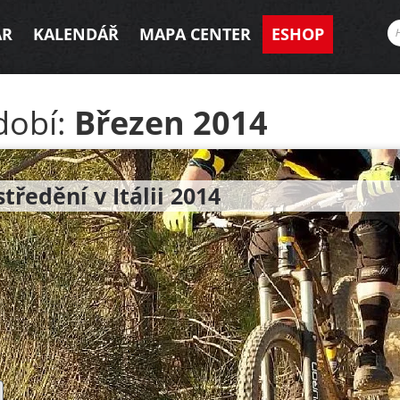
AR
KALENDÁŘ
MAPA CENTER
ESHOP
dobí:
Březen 2014
tředění v Itálii 2014