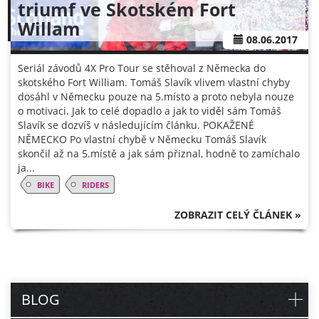
triumf ve Skotském Fort
Willam
08.06.2017
Seriál závodů 4X Pro Tour se stěhoval z Německa do
skotského Fort William. Tomáš Slavík vlivem vlastní chyby
dosáhl v Německu pouze na 5.místo a proto nebyla nouze
o motivaci. Jak to celé dopadlo a jak to viděl sám Tomáš
Slavík se dozvíš v následujícím článku. POKAŽENÉ
NĚMECKO Po vlastní chybě v Německu Tomáš Slavík
skončil až na 5.místě a jak sám přiznal, hodně to zamíchalo
ja...
BIKE
RIDERS
ZOBRAZIT CELÝ ČLÁNEK »
BLOG