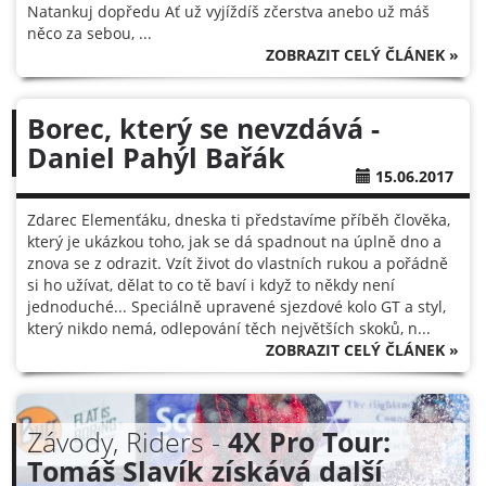
Natankuj dopředu Ať už vyjíždíš zčerstva anebo už máš
něco za sebou, ...
ZOBRAZIT CELÝ ČLÁNEK »
Borec, který se nevzdává -
Daniel Pahýl Bařák
15.06.2017
Zdarec Elemenťáku, dneska ti představíme příběh člověka,
který je ukázkou toho, jak se dá spadnout na úplně dno a
znova se z odrazit. Vzít život do vlastních rukou a pořádně
si ho užívat, dělat to co tě baví i když to někdy není
jednoduché... Speciálně upravené sjezdové kolo GT a styl,
který nikdo nemá, odlepování těch největších skoků, n...
ZOBRAZIT CELÝ ČLÁNEK »
Závody, Riders -
4X Pro Tour:
Tomáš Slavík získává další