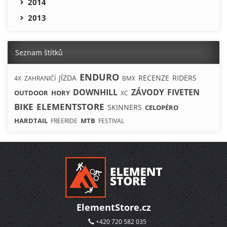
2014
2013
Seznam štítků
ENDURO
JÍZDA
RECENZE
RIDERS
4X
ZAHRANIČÍ
BMX
DOWNHILL
ZÁVODY
FIVETEN
OUTDOOR
HORY
XC
BIKE
ELEMENTSTORE
SKINNERS
CELOPÉRO
HARDTAIL
MTB
FREERIDE
FESTIVAL
ElementStore.cz
+420 720 582 035