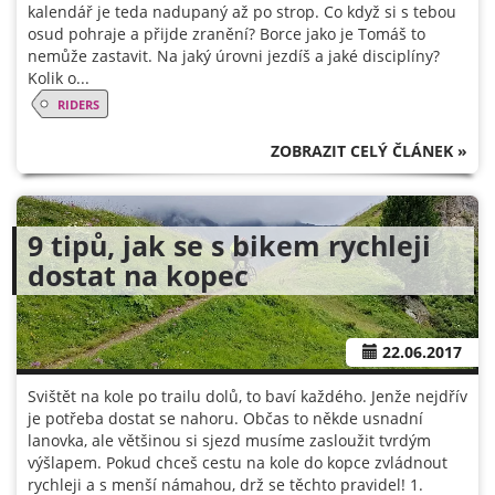
kalendář je teda nadupaný až po strop. Co když si s tebou
osud pohraje a přijde zranění? Borce jako je Tomáš to
nemůže zastavit. Na jaký úrovni jezdíš a jaké disciplíny?
Kolik o...
RIDERS
ZOBRAZIT CELÝ ČLÁNEK »
9 tipů, jak se s bikem rychleji
dostat na kopec
22.06.2017
Svištět na kole po trailu dolů, to baví každého. Jenže nejdřív
je potřeba dostat se nahoru. Občas to někde usnadní
lanovka, ale většinou si sjezd musíme zasloužit tvrdým
výšlapem. Pokud chceš cestu na kole do kopce zvládnout
rychleji a s menší námahou, drž se těchto pravidel! 1.