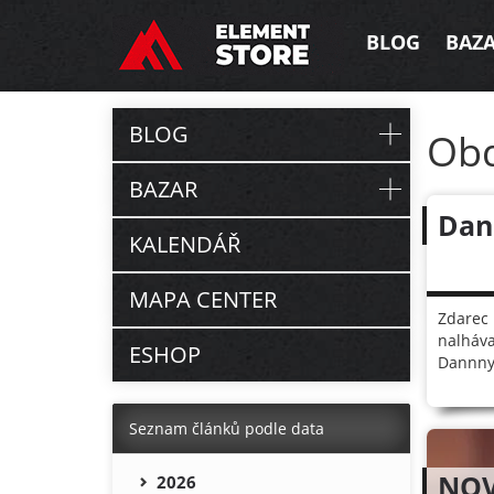
BLOG
BAZ
BLOG
Ob
BAZAR
Dan
KALENDÁŘ
MAPA CENTER
Zdarec 
nalháva
ESHOP
Dannny 
Seznam článků podle data
NOV
2026