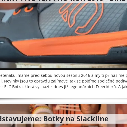
veteňáku, máme před sebou novou sezonu 2016 a my ti přinášíme p
il. Novinky jsou to opravdu zajímavé, tak se pojďme společně podív
er ELC Botka, která vychází z dnes již legendárních Freeriderů. A ja
dstavujeme: Botky na Slackline