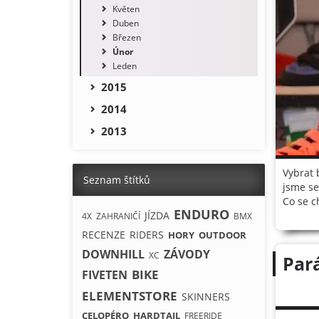
Květen
Duben
Březen
Únor
Leden
2015
2014
2013
Vybrat 
Seznam štítků
jsme se
Co se c
ENDURO
JÍZDA
4X
ZAHRANIČÍ
BMX
RECENZE
RIDERS
HORY
OUTDOOR
DOWNHILL
ZÁVODY
XC
Par
BIKE
FIVETEN
ELEMENTSTORE
SKINNERS
CELOPÉRO
HARDTAIL
FREERIDE