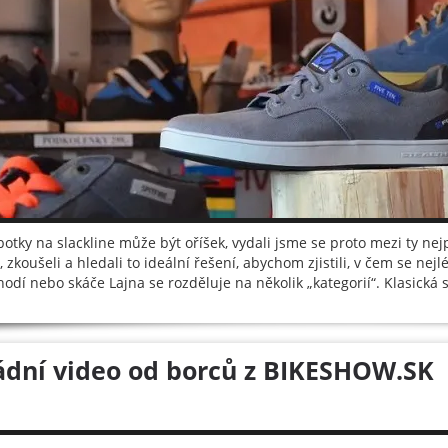
botky na slackline může být oříšek, vydali jsme se proto mezi ty nej
, zkoušeli a hledali to ideální řešení, abychom zjistili, v čem se ne
hodí nebo skáče Lajna se rozděluje na několik „kategorií“. Klasická s
ádní video od borců z BIKESHOW.SK