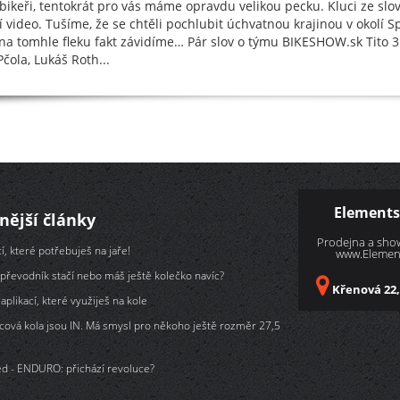
bikeři, tentokrát pro vás máme opravdu velikou pecku. Kluci ze s
 video. Tušíme, že se chtěli pochlubit úchvatnou krajinou v okolí 
na tomhle fleku fakt závidíme… Pár slov o týmu BIKESHOW.sk Tito 3
Pčola, Lukáš Roth...
Elements
nější články
Prodejna a sh
í, které potřebuješ na jaře!
www.Element
převodník stačí nebo máš ještě kolečko navíc?
Křenová 22,
aplikací, které využiješ na kole
cová kola jsou IN. Má smysl pro někoho ještě rozměr 27,5
d - ENDURO: přichází revoluce?