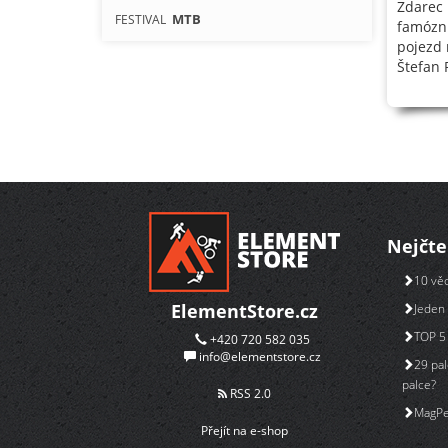
Zdarec 
MTB
FESTIVAL
famózní
pojezd 
Štefan 
Nejčte
10 věc
ElementStore.cz
Jeden 
TOP 5 
+420 720 582 035
info@elementstore.cz
29 pal
palce?
RSS 2.0
MagPe
Přejít na e-shop