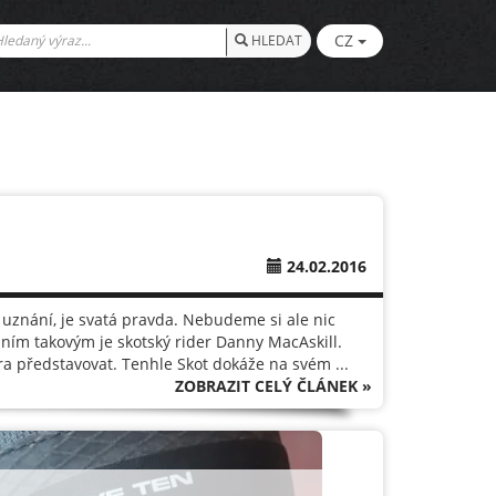
CZ
HLEDAT
24.02.2016
í uznání, je svatá pravda. Nebudeme si ale nic
edním takovým je skotský rider Danny MacAskill.
a představovat. Tenhle Skot dokáže na svém ...
ZOBRAZIT CELÝ ČLÁNEK »