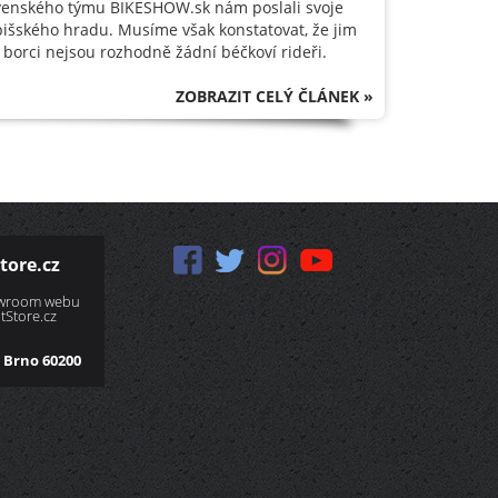
lovenského týmu BIKESHOW.sk nám poslali svoje
Spišského hradu. Musíme však konstatovat, že jim
 borci nejsou rozhodně žádní béčkoví rideři.
ZOBRAZIT CELÝ ČLÁNEK »
tore.cz
owroom webu
Store.cz
 Brno 60200