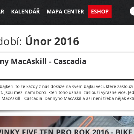
AR
KALENDÁŘ
MAPA CENTER
ESHOP
dobí:
Únor 2016
ny MacAskill - Cascadia
bajkeři, to že každý z nás dokáže na svém bajku věci, které zaslouž
t. Jsou mezi námi borci, kteří toho uznání zaslouží výrazně více. J
MacAskill - Cascadia Dannyho MacAskilla asi není třeba nějak extr
INKY FIVE TEN PRO ROK 2016 - BIKE