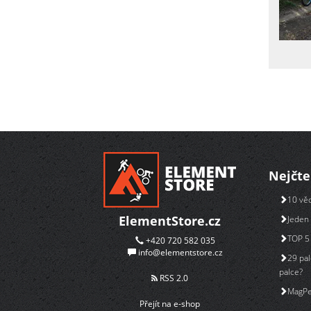
Nejčte
10 věc
ElementStore.cz
Jeden 
TOP 5 
+420 720 582 035
info@elementstore.cz
29 pal
palce?
RSS 2.0
MagPe
Přejít na e-shop