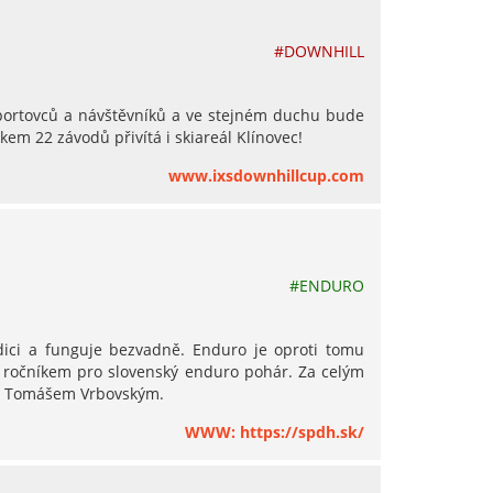
#DOWNHILL
sportovců a návštěvníků a ve stejném duchu bude
kem 22 závodů přivítá i skiareál Klínovec!
www.ixsdownhillcup.com
#ENDURO
ici a funguje bezvadně. Enduro je oproti tomu
m ročníkem pro slovenský enduro pohár. Za celým
le s Tomášem Vrbovským.
WWW: https://spdh.sk/