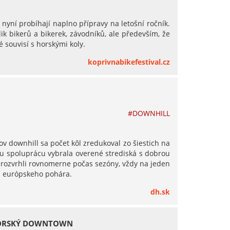
 nyní probíhají naplno přípravy na letošní ročník.
lik bikerů a bikerek, závodníků, ale především, že
 souvisí s horskými koly.
koprivnabikefestival.cz
#DOWNHILL
v downhill sa počet kôl zredukoval zo šiestich na
šiu spoluprácu vybrala overené strediská s dobrou
 rozvrhli rovnomerne počas sezóny, vždy na jeden
mi európskeho pohára.
dh.sk
HORSKÝ DOWNTOWN