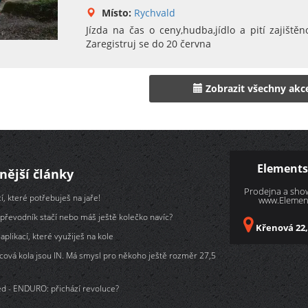
Místo:
Rychvald
Jízda na čas o ceny,hudba,jídlo a pití zajištěno
Zaregistruj se do 20 června
Zobrazit všechny akc
Elements
nější články
Prodejna a sh
í, které potřebuješ na jaře!
www.Element
převodník stačí nebo máš ještě kolečko navíc?
Křenová 22,
aplikací, které využiješ na kole
cová kola jsou IN. Má smysl pro někoho ještě rozměr 27,5
d - ENDURO: přichází revoluce?