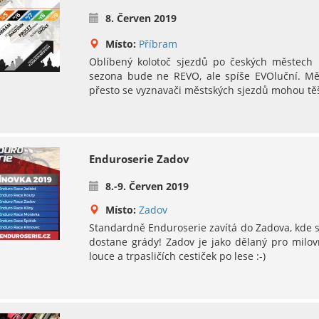
8. Červen 2019
Místo:
Příbram
Oblíbený kolotoč sjezdů po českých městech p
sezona bude ne REVO, ale spíše EVOluční. Měs
přesto se vyznavači městských sjezdů mohou těš
Enduroserie Zadov
8.-9. Červen 2019
Místo:
Zadov
Standardně Enduroserie zavítá do Zadova, kde se
dostane grády! Zadov je jako dělaný pro milov
louce a trpasličích cestiček po lese :-)