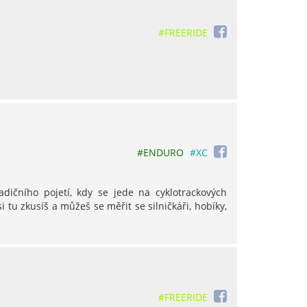
#FREERIDE
#ENDURO
#XC
adičního pojetí, kdy se jede na cyklotrackových
si tu zkusíš a můžeš se měřit se silničkáři, hobíky,
#FREERIDE