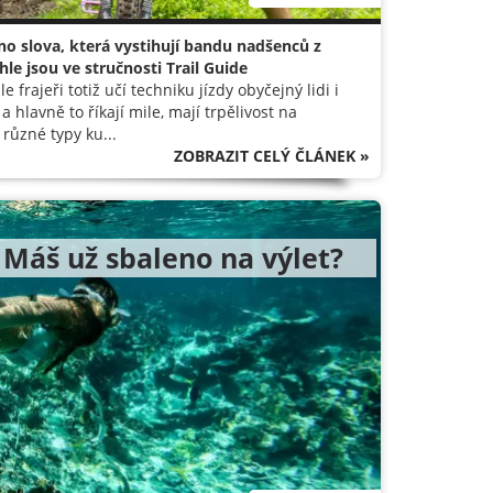
hno slova, která vystihují bandu nadšenců z
hle jsou ve stručnosti Trail Guide
 frajeři totiž učí techniku jízdy obyčejný lidi i
a hlavně to říkají mile, mají trpělivost na
 různé typy ku...
ZOBRAZIT CELÝ ČLÁNEK »
! Máš už sbaleno na výlet?