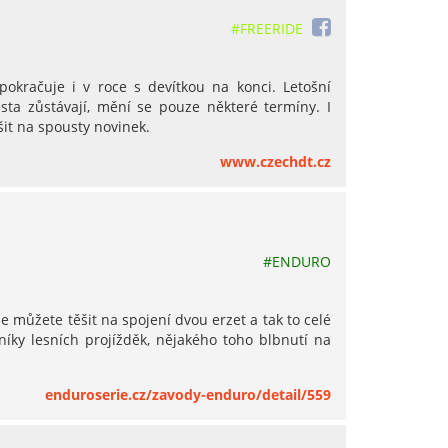
#FREERIDE
okračuje i v roce s devítkou na konci. Letošní
ta zůstávají, mění se pouze některé termíny. I
it na spousty novinek.
www.czechdt.cz
#ENDURO
 můžete těšit na spojení dvou erzet a tak to celé
níky lesních projížděk, nějakého toho blbnutí na
enduroserie.cz/zavody-enduro/detail/559