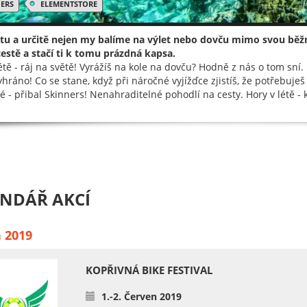
ERS
ELEMENTSTORE
 tu a určitě nejen my balíme na výlet nebo dovču mimo svou běžn
estě a stačí ti k tomu prázdná kapsa.
létě - ráj na světě! Vyrážíš na kole na dovču? Hodně z nás o tom sní
vyhráno! Co se stane, když při náročné vyjížďce zjistíš, že potřebuj
té - přibal Skinners! Nenahraditelné pohodlí na cesty. Hory v létě -
NDÁŘ AKCÍ
 2019
KOPŘIVNÁ BIKE FESTIVAL
1.-2. Červen 2019