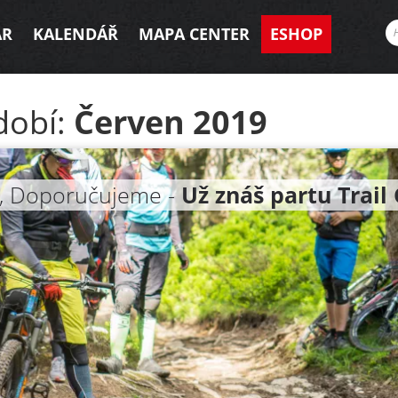
AR
KALENDÁŘ
MAPA CENTER
ESHOP
dobí:
Červen 2019
, Doporučujeme -
Už znáš partu Trail