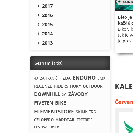
SKINN
2017
2016
Léto je
každé c
2015
Bike v 
2014
tak je 
je pros
2013
Seznam štítků
ENDURO
JÍZDA
4X
ZAHRANIČÍ
BMX
KALE
RECENZE
RIDERS
HORY
OUTDOOR
DOWNHILL
ZÁVODY
XC
Červen
BIKE
FIVETEN
ELEMENTSTORE
SKINNERS
CELOPÉRO
HARDTAIL
FREERIDE
MTB
FESTIVAL