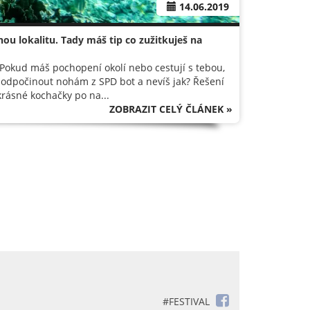
14.06.2019
ou lokalitu. Tady máš tip co zužitkuješ na
. Pokud máš pochopení okolí nebo cestují s tebou,
eš odpočinout nohám z SPD bot a nevíš jak? Řešení
 krásné kochačky po na...
ZOBRAZIT CELÝ ČLÁNEK »
#FESTIVAL