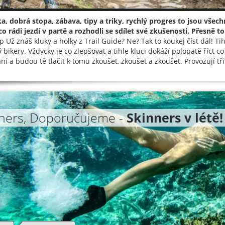
a, dobrá stopa, zábava, tipy a triky, rychlý progres to jsou všec
co rádi jezdí v partě a rozhodli se sdílet své zkušenosti. Přesně to
Už znáš kluky a holky z Trail Guide? Ne? Tak to koukej číst dál! Tihle
bikery. Vždycky je co zlepšovat a tihle kluci dokáží polopatě říct co 
ní a budou tě tlačit k tomu zkoušet, zkoušet a zkoušet. Provozují tři
ners, Doporučujeme -
Skinners v létě