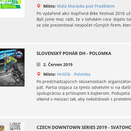
Místo:
Malá Morávka pod Pradědem
Po vydařené akci Kopřivná Bike Festival 2018 už
Byli jsme moc rádi, že v loňském roce dojelo to
se zde prezentoval nespočet různých firem, které
SLOVENSKÝ POHÁR DH - POLOMKA
2. Červen 2019
Místo:
Hnilčík - Polomka
Po predchádzajúcich skúsenostiach organizátoro
päť. Partia stojaca za týmto odvetvím si na ďal
spoluprácou a prístupom k bajkerom. Podujatia
víkend v mesiaci tak, aby nekolidovali s pretek
CZECH DOWNTOWN SERIES 2019 - SVATO