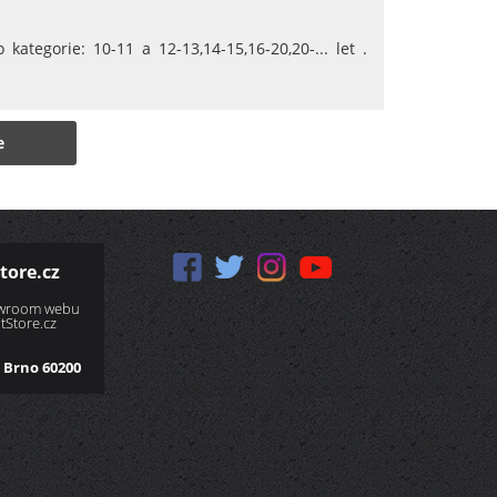
 kategorie: 10-11 a 12-13,14-15,16-20,20-... let .
e
tore.cz
owroom webu
Store.cz
 Brno 60200