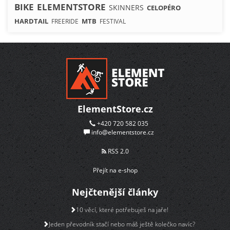
BIKE
ELEMENTSTORE
SKINNERS
CELOPÉRO
HARDTAIL
MTB
FREERIDE
FESTIVAL
ElementStore.cz
+420 720 582 035
info@elementstore.cz
RSS 2.0
Přejít na e-shop
Nejčtenější články
10 věcí, které potřebuješ na jaře!
Jeden převodník stačí nebo máš ještě kolečko navíc?