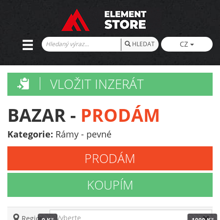
CZ
HLEDAT
VLOŽIT INZERÁT
BAZAR -
PRODÁM
Kategorie:
Rámy - pevné
PRODÁM
KOUPÍM
Vyberte
Region