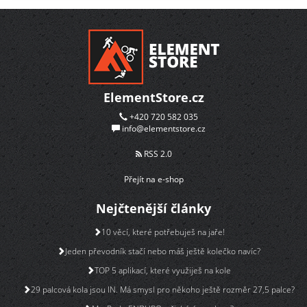
ElementStore.cz
+420 720 582 035
info@elementstore.cz
RSS 2.0
Přejít na e-shop
Nejčtenější články
10 věcí, které potřebuješ na jaře!
Jeden převodník stačí nebo máš ještě kolečko navíc?
TOP 5 aplikací, které využiješ na kole
29 palcová kola jsou IN. Má smysl pro někoho ještě rozměr 27,5 palce?