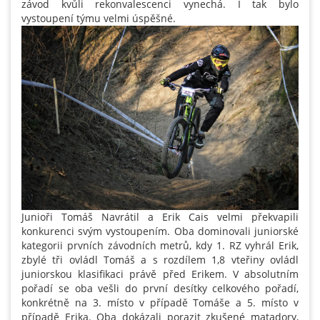
závod kvůli rekonvalescenci vynechá. I tak bylo
vystoupení týmu velmi úspěšné.
Junioři Tomáš Navrátil a Erik Cais velmi překvapili
konkurenci svým vystoupením. Oba dominovali juniorské
kategorii prvních závodních metrů, kdy 1. RZ vyhrál Erik,
zbylé tři ovládl Tomáš a s rozdílem 1,8 vteřiny ovládl
juniorskou klasifikaci právě před Erikem. V absolutním
pořadí se oba vešli do první desítky celkového pořadí,
konkrétně na 3. místo v případě Tomáše a 5. místo v
případě Erika. Oba dokázali porazit zkušené matadory,