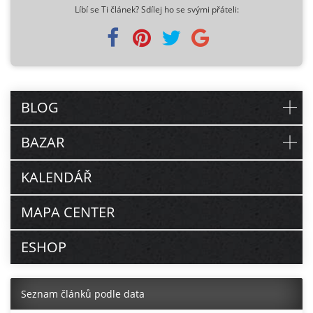
Líbí se Ti článek? Sdílej ho se svými přáteli:
BLOG
BAZAR
KALENDÁŘ
MAPA CENTER
ESHOP
Seznam článků podle data