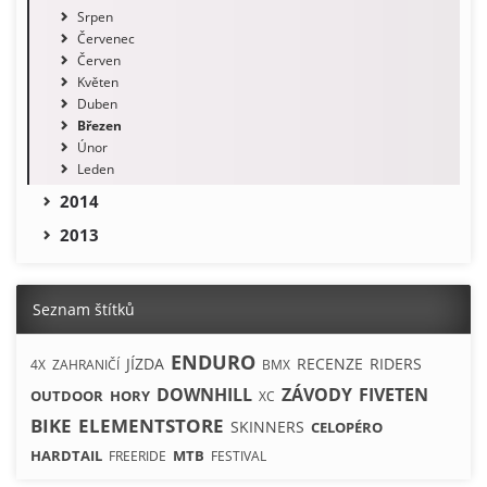
Srpen
Červenec
Červen
Květen
Duben
Březen
Únor
Leden
2014
2013
Seznam štítků
ENDURO
JÍZDA
RECENZE
RIDERS
4X
ZAHRANIČÍ
BMX
DOWNHILL
ZÁVODY
FIVETEN
OUTDOOR
HORY
XC
BIKE
ELEMENTSTORE
SKINNERS
CELOPÉRO
HARDTAIL
MTB
FREERIDE
FESTIVAL