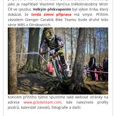
jako je například Vlastimil Hynčica (několinásobný Mistr
ČR ve sjezdu).
Velkým překvapením
byl výkon Erika, který
dokázal, že
tvrdá zimní příprava
má smysl. Příštím
závodem Gienger Carabik Bike Teamu bude druhé kolo
série WBS v Otrokovicích.
Koncem příštího týdne spustíme také webové stránky na
adrese
www.gcbiketeam.com
, kde naleznete profily
jezdců, kalendář závodů, fotografie a další.