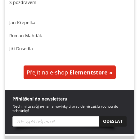
S pozdravem
Jan Křepelka
Roman Mahďák
Jiří Dosedla
Přejít na e-shop
Elementstore »
Přihlášení do newsletteru
Nech mi tu svůj e-mail a novinky ti pravidelně zašlu rovnou do
schránky!
ODESLAT