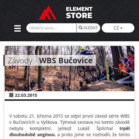
CZ
HLEDAT
Závody -
WBS Bučovice
22.03.2015
V sobotu 21. března 2015 se odjel první závod série WBS
v Bučovicích u Vyškova. Týmová sestava na tomto závodě
nebyla kompletní, jelikož Lukáš Šplíchal
trpěl
dlouhodobě angínou
, a proto jsme se rozhodli, že tento