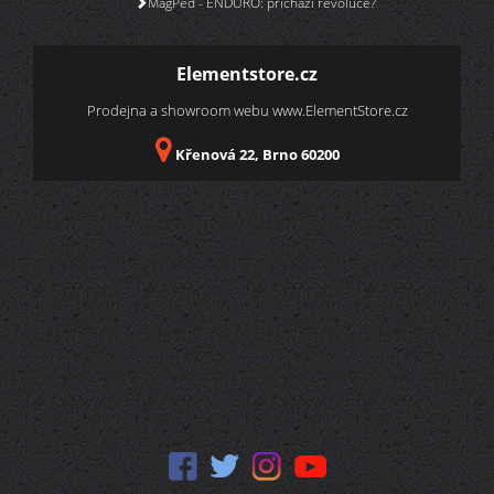
MagPed - ENDURO: přichází revoluce?
Elementstore.cz
Prodejna a showroom webu
www.ElementStore.cz
Křenová 22, Brno 60200