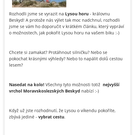
Rozhodli jsme se vyrazit na
Lysou horu
- královnu
Beskyd! A protože nás výlet tak moc nadchnul, rozhodli
jsme se vám ho doporučit v krátkém článku, který vypráví
o možnostech, jak pokořit Lysou horu na vašem biku :-)
Chcete si zamakat? Protáhnout silničku? Nebo se
pokochat krásnými výhledy? Nebo to napálit dolů cestou
lesem?
Nasedat na kolo!
Všechny tyto možnosti totiž
nejvyšší
vrchol Moravskoslezských Beskyd
nabízí :-)
Když už jste rozhodnutí, že Lysou o víkendu pokoříte,
zbývá jediné -
vybrat cestu
.