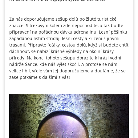
Za nás doporučujeme sešup dolů po žluté turistické
značce. S trekovým kolem zde nepochodíte, a tak buďte
připravení na pořádnou dávku adrenalinu. Lesní pěšinku
zapadanou listím střídají lesní cesty a křížení s jinými
trasami. Připravte foťáky, cestou dolů, když si budete chtít
dáchnout, se nabízí krásné výhledy na okolní krásy
přírody. Na konci tohoto sešupu dorazíte k hrázi vodní
nádrže Šance, kde náš výlet skočil. A protože se nám
velice líbil, vřele vám jej doporučujeme a doufáme, že se
zase potkáme s dalšími z vás!