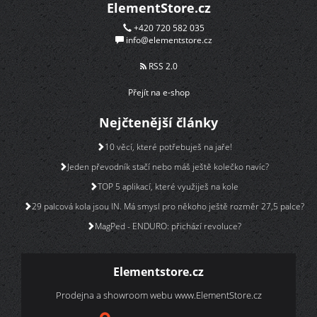
ElementStore.cz
+420 720 582 035
info@elementstore.cz
RSS 2.0
Přejít na e-shop
Nejčtenější články
10 věcí, které potřebuješ na jaře!
Jeden převodník stačí nebo máš ještě kolečko navíc?
TOP 5 aplikací, které využiješ na kole
29 palcová kola jsou IN. Má smysl pro někoho ještě rozměr 27,5 palce?
MagPed - ENDURO: přichází revoluce?
Elementstore.cz
Prodejna a showroom webu
www.ElementStore.cz