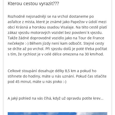
Kterou cestou vyrazit???
Rozhodně nejsnadněji se na vrchol dostaneme po
asfaltce z místa, které je známé jako Papežov v údolí mezi
obcí Krásná a horskou osadou Visalaje. Na této cestě platí
zákaz vjezdu motorových vozidel bez povolení k vjezdu.
Takže žádné doprovodné vozidlo jako na Tour de France
nečekejte :-) Během jízdy není kam odbočit. Stejné cesty
se držte až po vrchol. Při sjezdu dolů je poté třeba počítat
s tím, že rychlost je v celé délce omezena na 30 km/hod.
Celkové stoupání dosahuje délky 8,5 km a pokud ho
stihnete do hodiny, máte u nás uznání. Pokud čas stlačíte
pod 45 minut, máte u nás pivko :-)
A jaký pohled na vás číhá, když už opravdu potíte krev...