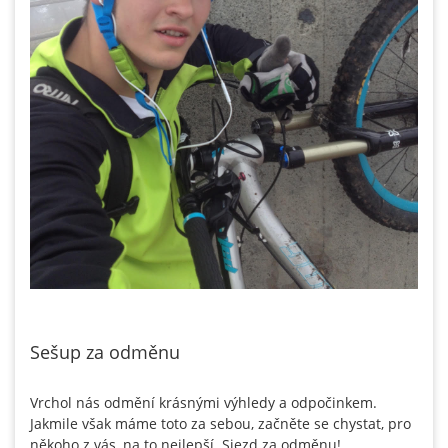
Sešup za odměnu
Vrchol nás odmění krásnými výhledy a odpočinkem.
Jakmile však máme toto za sebou, začněte se chystat, pro
někoho z vás, na to nejlepší. Sjezd za odměnu!