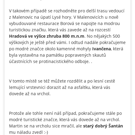
V takovém případě se rozhodněte pro delší trasu vedoucí
z Malenovic na úpatí Lysé hory. V Malenovicích u nově
vybudouvané restaurace Borová se napojte na modrou
turistickou značku. která vás zavede až na rozcestí
Hradová ve výšce zhruba 800 m.n.m
. No nějakých 500
výškových je ještě před vámi. I odtud nadále pokračujeme
po modré značce okolo kamenné mohyly
Ivančena
, která
byla vystavěna na památku popravených skautů
účastnících se protinacistického odboje. .
V tomto místě se též můžete rozdělit a po lesní cestě
lemující vrstevnici dorazit až na asfaltku, která vás
dovede až na vrchol.
Protože ale tohle není náš případ, pokračujeme stále po
modré turistické značce, která vás dovede až na vrchol.
Martin se na vrcholu sice mračil, ale
starý dobrý Šantán
mu náladu zvedl :-)