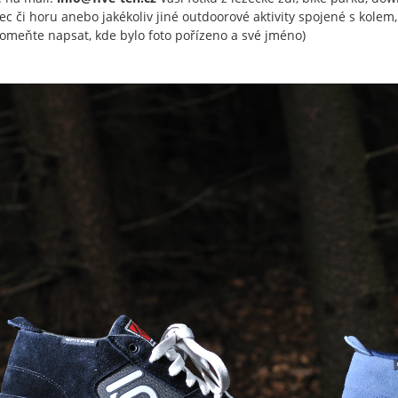
c či horu anebo jakékoliv jiné outdoorové aktivity spojené s kolem, 
omeňte napsat, kde bylo foto pořízeno a své jméno)