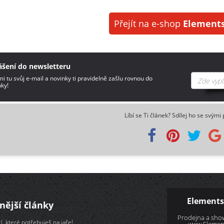
Přejít na e-shop
Elements
ášení do newsletteru
i tu svůj e-mail a novinky ti pravidelně zašlu rovnou do
ky!
Líbí se Ti článek? Sdílej ho se svými 
Elements
nější články
Prodejna a sh
í, které potřebuješ na jaře!
www.Element