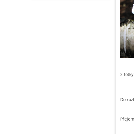
3 fotk
Do roz
Přejem