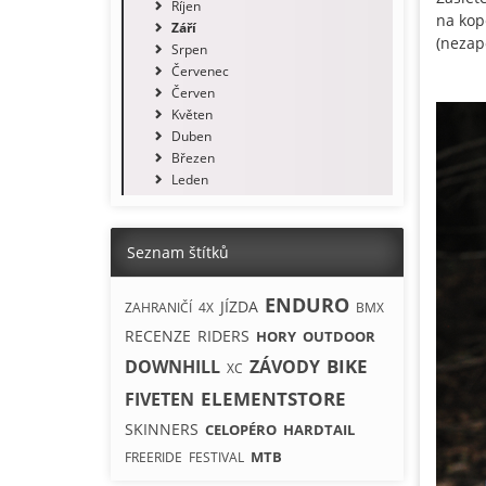
Říjen
na kope
Září
(nezap
Srpen
Červenec
Červen
Květen
Duben
Březen
Leden
Seznam štítků
ENDURO
JÍZDA
ZAHRANIČÍ
4X
BMX
RECENZE
RIDERS
HORY
OUTDOOR
BIKE
DOWNHILL
ZÁVODY
XC
ELEMENTSTORE
FIVETEN
SKINNERS
CELOPÉRO
HARDTAIL
MTB
FREERIDE
FESTIVAL