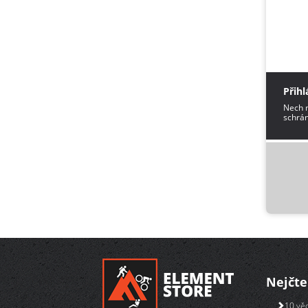
Přihl
Nech m
schrán
Nejčte
10 věc