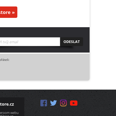
tore »
ODESLAT
přáteli:
tore.cz
owroom webu
Store.cz