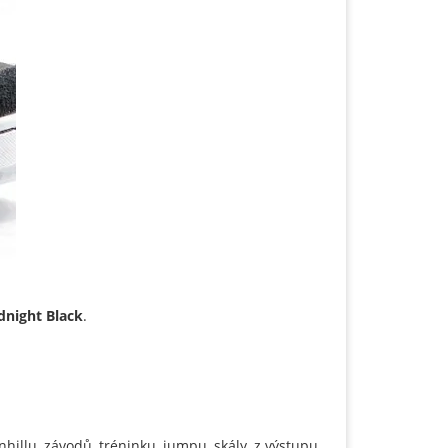
dnight Black
.
nhillu, závodů, tréninku, jumpu, skály, z výstupu