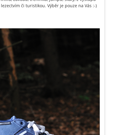
lezectvím či turistikou. Výběr je pouze na Vás :-)