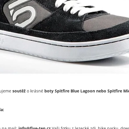
šujeme
soutěž
o krásné
boty Spitfire Blue Lagoon nebo Spitfire Mi
la:
e na mail:
info@five-ten.cz
Vaši fotku z lezecké zdi, bike parku, dow