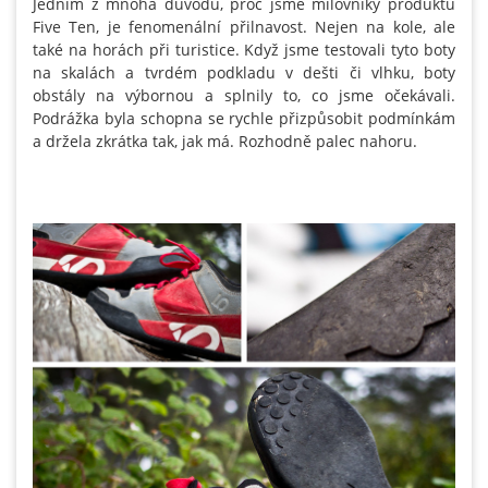
Jedním z mnoha důvodů, proč jsme milovníky produktů
Five Ten, je fenomenální přilnavost. Nejen na kole, ale
také na horách při turistice. Když jsme testovali tyto boty
na skalách a tvrdém podkladu v dešti či vlhku, boty
obstály na výbornou a splnily to, co jsme očekávali.
Podrážka byla schopna se rychle přizpůsobit podmínkám
a držela zkrátka tak, jak má. Rozhodně palec nahoru.