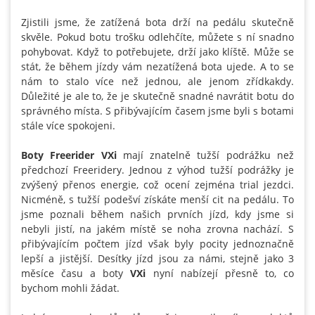
Zjistili jsme, že zatížená bota drží na pedálu skutečně
skvěle. Pokud botu trošku odlehčíte, můžete s ní snadno
pohybovat. Když to potřebujete, drží jako klíště. Může se
stát, že během jízdy vám nezatížená bota ujede. A to se
nám to stalo více než jednou, ale jenom zřídkakdy.
Důležité je ale to, že je skutečně snadné navrátit botu do
správného místa. S přibývajícím časem jsme byli s botami
stále více spokojeni.
Boty Freerider VXi
mají znatelně tužší podrážku než
předchozí Freeridery. Jednou z výhod tužší podrážky je
zvýšený přenos energie, což ocení zejména trial jezdci.
Nicméně, s tužší podešví získáte menší cit na pedálu. To
jsme poznali během našich prvních jízd, kdy jsme si
nebyli jistí, na jakém místě se noha zrovna nachází. S
přibývajícím počtem jízd však byly pocity jednoznačně
lepší a jistější. Desítky jízd jsou za námi, stejně jako 3
měsíce času a boty
VXi
nyní nabízejí přesně to, co
bychom mohli žádat.