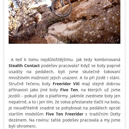
A teď k tomu nejdůležitějšímu. Jak tedy kombinovaná
Stealth Contact
podešev pracovala? Když se boty poprvé
usadily na pedálech, byli jsme skutečně šokovaní
množstvím možností jejich usazení. A to při jízdě i stání.
Stručně řečeno, boty
Freerider VXi
mají stejně dobrou
přilnavost jako jiné boty
Five Ten
, na kterých už jsme
jezdili - pokud jde o platformy. Jakmile zvednete boty jen
nepatrně, a to i jen tím, že sotva přestanete tlačit na botu,
je neuvěřitelně snadné se pohybovat na pedálech oproti
starším modelům
Five Ten Freerider
s tradičním Dotty
dezénem. Na rovinu: tahle podešev pracovala a my jsme
byli ohromeni.