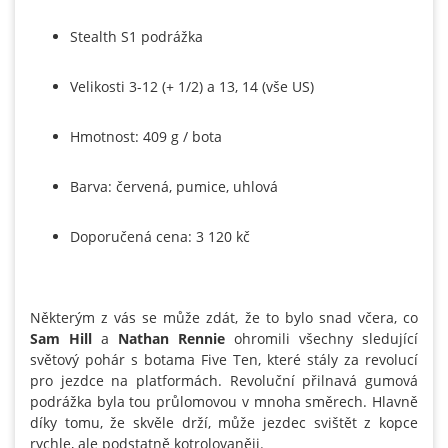
Stealth S1 podrážka
Velikosti 3-12 (+ 1/2) a 13, 14 (vše US)
Hmotnost: 409 g / bota
Barva: červená, pumice, uhlová
Doporučená cena: 3 120 kč
Některým z vás se může zdát, že to bylo snad včera, co
Sam Hill
a
Nathan Rennie
ohromili všechny sledující
světový pohár s botama Five Ten, které stály za revolucí
pro jezdce na platformách. Revoluční přilnavá gumová
podrážka byla tou průlomovou v mnoha směrech. Hlavně
díky tomu, že skvěle drží, může jezdec svištět z kopce
rychle, ale podstatně kotrolovaněji.