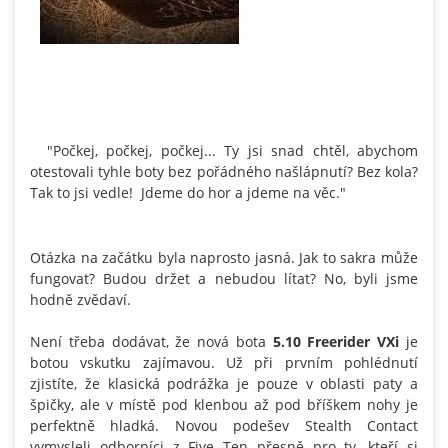
"Počkej, počkej, počkej... Ty jsi snad chtěl, abychom
otestovali tyhle boty bez pořádného našlápnutí? Bez kola?
Tak to jsi vedle! Jdeme do hor a jdeme na věc."
Otázka na začátku byla naprosto jasná. Jak to sakra může
fungovat? Budou držet a nebudou lítat? No, byli jsme
hodně zvědaví.
Není třeba dodávat, že nová bota
5.10 Freerider VXi
je
botou vskutku zajímavou. Už při prvním pohlédnutí
zjistíte, že klasická podrážka je pouze v oblasti paty a
špičky, ale v místě pod klenbou až pod bříškem nohy je
perfektně hladká. Novou podešev Stealth Contact
vymysleli odborníci z Five Ten přesně pro ty, kteří si