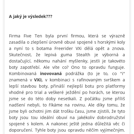
A jaký je výsledek???
Firma Five Ten byla první firmou, která se výrazně
zasadila o zlepšení úrovně obuvi spojené s horskými koly
a nyní to s botama Freerider VXi dělá opět a znova.
Skutečnost, že lepivá guma Stealth je výborná a
dostačující, někomu nahání myšlenky, jestli je takovéto
boty zapotřebí. Ale víte co? Ono to opravdu funguje.
Kombinovaná
inovovaná
podrážka (to je to, co "i"
znamená v
VXi
), v kombinaci s rafinovaným svrškem a
lepší stavbou boty, přináší nejlepší botu pro platformy
vhodné pro trial a veškeré ježdění po horách, se kterou
jsme se do této doby nesetkali. Z počátku jsme příliš
nadšení nebyli, to říkáme na rovinu. Ale díky tomu, že
jsme byli ochotni jim dát trošku času, jsme zjistili, že tyto
boty jsou tou ideální obuví na jakékoliv dobrodružství
spojené s kolem. A nakonec ještě jedna důležitá věc či
doporučení. Tyhle boty jsou opravdu něčím vyjímečným.