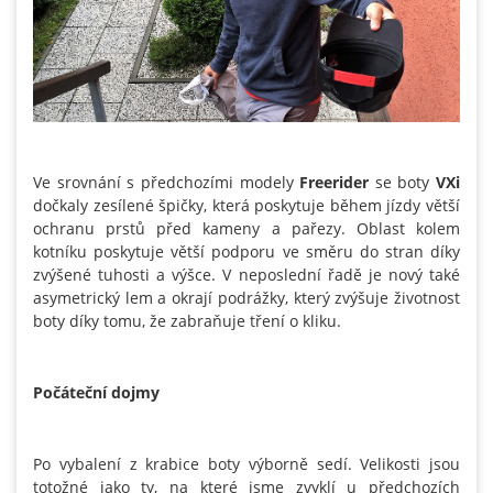
Ve srovnání s předchozími modely
Freerider
se boty
VXi
dočkaly zesílené špičky, která poskytuje během jízdy větší
ochranu prstů před kameny a pařezy. Oblast kolem
kotníku poskytuje větší podporu ve směru do stran díky
zvýšené tuhosti a výšce. V neposlední řadě je nový také
asymetrický lem a okrají podrážky, který zvýšuje životnost
boty díky tomu, že zabraňuje tření o kliku.
Počáteční dojmy
Po vybalení z krabice boty výborně sedí. Velikosti jsou
totožné jako ty, na které jsme zvyklí u předchozích