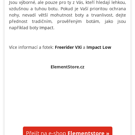
Jsou výborné, ale pouze pro ty z Vás, kteří hledají lehkou,
vzdušnou a tuhou botu. Pokud je Vaší prioritou ochrana
nohy, nevadí větší mohutnost boty a trvanlivost, dejte
přednost tradičním, prověřeným botám, jako jsou
například boty
Impact
.
Více informací a fotek:
Freerider VXi
a
Impact Low
E
lementStore.cz
Přejít na e-shop
Elementstore »