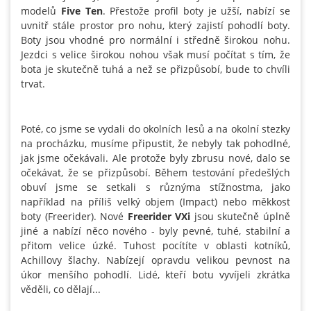
modelů
Five Ten
. Přestože profil boty je užší, nabízí se
uvnitř stále prostor pro nohu, který zajistí pohodlí boty.
Boty jsou vhodné pro normální i středně širokou nohu.
Jezdci s velice širokou nohou však musí počítat s tím, že
bota je skutečně tuhá a než se přizpůsobí, bude to chvíli
trvat.
Poté, co jsme se vydali do okolních lesů a na okolní stezky
na procházku, musíme připustit, že nebyly tak pohodlné,
jak jsme očekávali. Ale protože byly zbrusu nové, dalo se
očekávat, že se přizpůsobí. Během testování předešlých
obuví jsme se setkali s různýma stížnostma, jako
například na příliš velký objem (Impact) nebo měkkost
boty (Freerider). Nové
Freerider VXi
jsou skutečně úplně
jiné a nabízí něco nového - byly pevné, tuhé, stabilní a
přitom velice úzké. Tuhost pocítíte v oblasti kotníků,
Achillovy šlachy. Nabízejí opravdu velikou pevnost na
úkor menšího pohodlí. Lidé, kteří botu vyvíjeli zkrátka
věděli, co dělají...