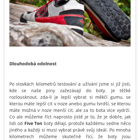
Dlouhodobá odolnost
Po stovkách kilometrů testování a užívání jsme si již jisti,
kde se naše piny zažezávají do boty. Je těžké
rozlousknout, zda-li je lepší vybrat si měkčí gumu, se
kterou máte lepší cit v noze anebo gumu tvrdší, se kterou
máte možná v noze menší cit, ale za to bota více vydrží.
Co ale můžeme říct naprosto jistě je to, že je dobře, jak
lidi od
Five Ten
boty dělají, protože každému sedne něco
jiného a každý si musí vybrat právě svůj ideál. Po mnoha
kilometrech můžeme skutečně říci, že boty jsou