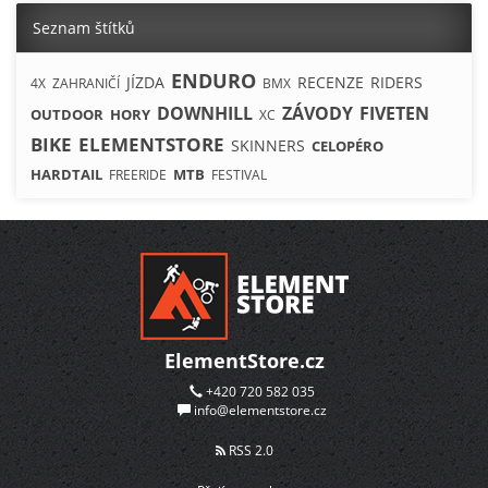
Seznam štítků
ENDURO
JÍZDA
RECENZE
RIDERS
4X
ZAHRANIČÍ
BMX
DOWNHILL
ZÁVODY
FIVETEN
OUTDOOR
HORY
XC
BIKE
ELEMENTSTORE
SKINNERS
CELOPÉRO
HARDTAIL
MTB
FREERIDE
FESTIVAL
ElementStore.cz
+420 720 582 035
info@elementstore.cz
RSS 2.0