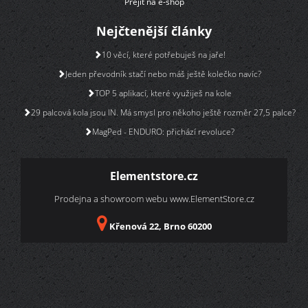
Přejít na e-shop
Nejčtenější články
10 věcí, které potřebuješ na jaře!
Jeden převodník stačí nebo máš ještě kolečko navíc?
TOP 5 aplikací, které využiješ na kole
29 palcová kola jsou IN. Má smysl pro někoho ještě rozměr 27,5 palce?
MagPed - ENDURO: přichází revoluce?
Elementstore.cz
Prodejna a showroom webu
www.ElementStore.cz
Křenová 22, Brno 60200