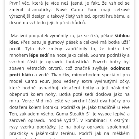
První věc, která je více než jasná, je fakt, že vzhled se
změnil dramaticky.
Nové Camp Four
mají celkově
výraznější design a takový čistý vzhled, oproti hrubému a
drsnému vzhledu jejich předchůdců.
Masivní podpatek vyměnily za, jak se říká, pěkně
štíhlou
klec
. Přes patu je gumový pásek a celkově má botka užší
profil. Tyto dvě změny zapříčinily to, že botka teď
mnohem
lépe sedí
na noze jako celek. Souhra podrážky a
svrchní části je opravdu fantastická. Povrch botky byl
zbaven větracích otvorů, což značně zvyšuje
odolnost
proti blátu
a vodě. Tkaničky, mimochodem speciální pro
model
Camp Four
, jsou vedeny extra vyvinutými očky,
které hodně usnadňují dotažení botky a její následné
obepnutí kolem nohy. Botka poté sedí doslova jako na
míru. Verze
Mid
má ještě ve svrchní části dva háčky pro
dotažení kolem kotníku. Podrážka je, jako tradičně u Five
Ten, základem všeho. Guma
Stealth S1
je vysoce lepivá a
zároveň opravdu hodně vydrží. V kombinaci s ostrými
rysy vzorku podrážky, je na botky opravdu spolehnutí
prakticky v jakémkoliv terénu. Podrží jak na měkkém