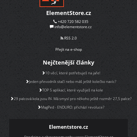
ElementStore.cz
+420 720 582 035
info@elementstore.cz
RSS 2.0
Přejít na e-shop
Nejčtenější články
10 věcí, které potřebuješ na jaře!
Jeden převodník stačí nebo máš ještě kolečko navíc?
TOP 5 aplikací, které využiješ na kole
29 palcová kola jsou IN. Má smysl pro někoho ještě rozměr 27,5 palce?
MagPed - ENDURO: přichází revoluce?
Elementstore.cz
Prodejna a showroom webu
www.ElementStore.cz