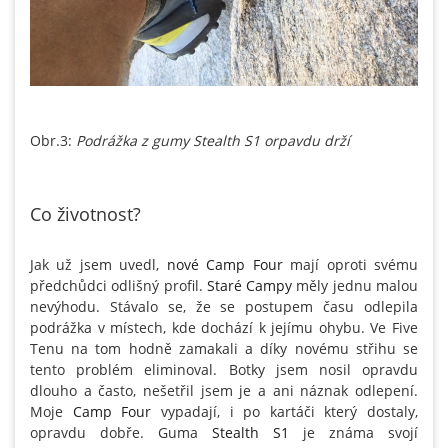
Obr.3:
Podrážka z gumy Stealth S1 orpavdu drží
Co životnost?
Jak už jsem uvedl,
nové Camp Four
mají oproti svému
předchůdci odlišný profil.
Staré Campy
měly jednu malou
nevýhodu. Stávalo se, že se postupem času odlepila
podrážka v místech, kde dochází k jejímu ohybu. Ve Five
Tenu na tom hodně zamakali a díky novému střihu se
tento problém eliminoval. Botky jsem nosil opravdu
dlouho a často, nešetřil jsem je a ani náznak odlepení.
Moje
Camp Four
vypadají, i po kartáči který dostaly,
opravdu dobře. Guma
Stealth S1
je známa svojí