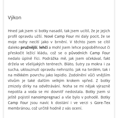
Výkon
Hned jak jsem si botky nasadil, tak jsem ucítil, že je jejich
profil opravdu užší.
Nové Camp Four
mi daly pocit, že se
moje nohy necítí jako v brnění. V těchto jsem se cítil
daleko
pružnější
,
lehčí
a mohl jsem lehce popoběhnout či
přeskočit ležící kládu, což se o
původních Camp Four
nedalo úplně říci. Podrážka mě, jak jsem očekával, fakt
držela ve všelijakých terénech. Bláto, šutry za mokra i za
sucha, uklouznutí opravdu nehrozilo. Jak na tvrdém, tak i
na měkkém povrchu jako lepidlo. Zodolnění vůči vnějším
vlivům je také dalším velkým krokem vpřed. Z botky
zmizely dírky na odvětrávání. Noha se mi nějak výrazně
nepotila a voda se mi dovnitř nedostala. Botky jsem si
ještě pojistil
nanoimpregnací
a vše bylo v pohodě. Botky
Camp Four
jsou navíc k dostání i ve verzi s
Gore-Tex
membránou, což určitě hodně z vás ocení.