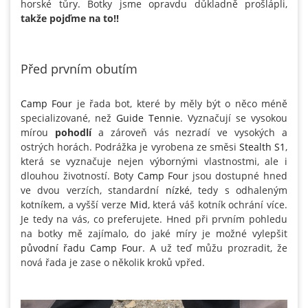
horské tůry. Botky jsme opravdu důkladně prošlápli,
takže pojďme na to!!
Před prvním obutím
Camp Four
je řada bot, které by měly být o něco méně
specializované, než
Guide Tennie
. Vyznačují se vysokou
mírou
pohodlí
a zároveň vás nezradí ve vysokých a
ostrých horách. Podrážka je vyrobena ze směsi
Stealth S1
,
která se vyznačuje nejen výbornými vlastnostmi, ale i
dlouhou životností. Boty
Camp Four
jsou dostupné hned
ve dvou verzích, standardní
nízké
, tedy s odhaleným
kotníkem, a vyšší verze
Mid
, která váš kotník ochrání více.
Je tedy na vás, co preferujete. Hned při prvním pohledu
na botky mě zajímalo, do jaké míry je možné vylepšit
původní řadu Camp Four
. A už teď můžu prozradit, že
nová řada je zase o několik kroků vpřed.