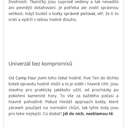
životností. Tkaničky jsou suprově vedeny a tak nevadilo
ani pevnější dotahování. Je potřeba ale zvolit správnou
velikost. Když budeš o botky
správně pečovat
, věř, že ti to
vrátí a vydrží s tebou hodně dlouho.
Univerzál bez kompromisů
Od
Camp Four
jsem toho čekal hodně. Five Ten do těchto
botek opravdu hodně vložil a to je vidět i hlavně cítit. Jsou
stavěny pro prakticky jakékoliv užití, od procházky po
pokoření kamenité hory. To vše za každého počasí a
hlavně pohodlně. Pokud hledáš approach botky, které
zároveň použiješ na normální chůzi, tak tyhle boty jsou
pro tebe nejlepší. Co dodat?
Jdi do nich, nezklamou tě
.