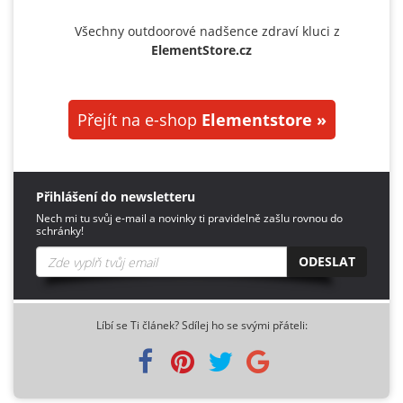
Všechny outdoorové nadšence zdraví kluci z
ElementStore.cz
Přejít na e-shop
Elementstore »
Přihlášení do newsletteru
Nech mi tu svůj e-mail a novinky ti pravidelně zašlu rovnou do
schránky!
ODESLAT
Líbí se Ti článek? Sdílej ho se svými přáteli: