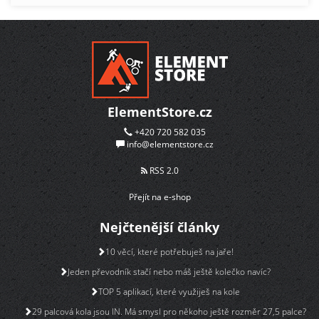
ElementStore.cz
+420 720 582 035
info@elementstore.cz
RSS 2.0
Přejít na e-shop
Nejčtenější články
10 věcí, které potřebuješ na jaře!
Jeden převodník stačí nebo máš ještě kolečko navíc?
TOP 5 aplikací, které využiješ na kole
29 palcová kola jsou IN. Má smysl pro někoho ještě rozměr 27,5 palce?