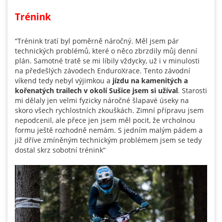
Trénink
“Trénink tratí byl pom
ě
rn
ě
náro
č
n
ý
. M
ě
l jsem pár
technick
ý
ch problém
ů
, které o n
ě
co zbrzdily m
ů
j denní
plán.
Samotné trat
ě
se mi líbily v
ž
dycky, u
ž
i v minulosti
na p
ř
ede
š
l
ý
ch závodech EnduroXrace. Tento závodní
víkend
tedy nebyl v
ý
jimkou a
jízdu na kamenit
ých a
kořenatých trailech v okolí Sušice jsem si už
íval
. Starosti
mi d
ě
laly
jen velmi fyzicky náro
č
né
š
lapavé úseky na
skoro v
š
ech rychlostních zkou
š
kách. Zimní p
ř
ípravu jsem
nepodcenil, ale p
ř
ece jen jsem m
ě
l pocit,
ž
e vrcholnou
formu je
š
t
ě
rozhodn
ě
nemám. S jedním mal
ý
m pádem
a
ji
ž
d
ř
íve zmín
ě
n
ý
m technick
ý
m problémem jsem se tedy
dostal skrz sobotní trénink“