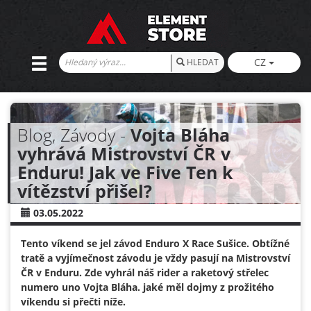
CZ
HLEDAT
Blog, Závody -
Vojta Bláha
vyhrává Mistrovství ČR v
Enduru! Jak ve Five Ten k
vítězství přišel?
03.05.2022
Tento víkend se jel závod Enduro X Race Sušice. Obtížné
tratě a vyjímečnost závodu je vždy pasují na Mistrovství
ČR v Enduru. Zde vyhrál náš rider a raketový střelec
numero uno Vojta Bláha. jaké měl dojmy z prožitého
víkendu si přečti níže.