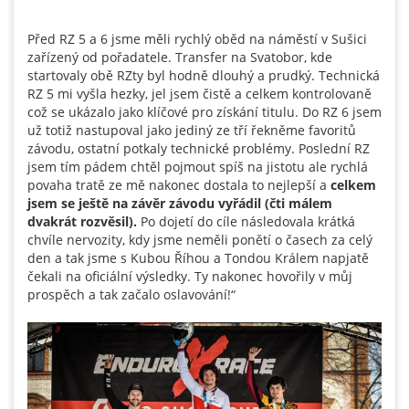
Před RZ 5 a 6 jsme měli rychlý oběd na náměstí v Sušici
zařízený od pořadatele. Transfer na Svatobor, kde
startovaly obě RZty byl hodně dlouhý a prudký. Technická
RZ 5 mi vyšla hezky, jel jsem čistě a celkem kontrolovaně
což se ukázalo jako klíčové pro získání titulu. Do RZ 6 jsem
už totiž nastupoval jako jediný ze tří řekněme favoritů
závodu, ostatní potkaly technické problémy. Poslední RZ
jsem tím pádem chtěl pojmout spíš na jistotu ale rychlá
povaha tratě ze mě nakonec dostala to nejlepší a
celkem
jsem se ještě na závěr závodu vyřádil
(čti málem
dvakrát rozvěsil).
Po dojetí do cíle následovala krátká
chvíle nervozity, kdy jsme neměli ponětí o časech za celý
den a tak jsme s Kubou Říhou a Tondou Králem napjatě
čekali na oficiální výsledky. Ty nakonec hovořily v můj
prospěch a tak začalo oslavování!“