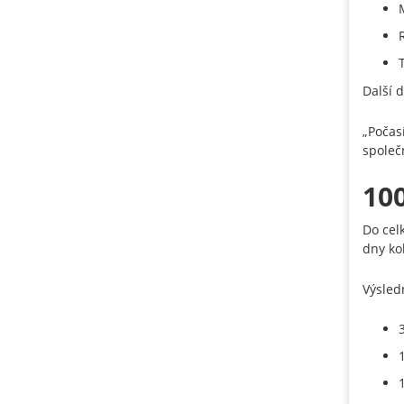
Další 
„Počas
společ
10
Do cel
dny ko
Výsled