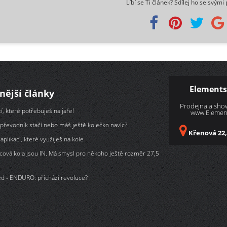
Líbí se Ti článek? Sdílej ho se svými 
Elements
nější články
Prodejna a sh
í, které potřebuješ na jaře!
www.Element
převodník stačí nebo máš ještě kolečko navíc?
Křenová 22,
aplikací, které využiješ na kole
cová kola jsou IN. Má smysl pro někoho ještě rozměr 27,5
d - ENDURO: přichází revoluce?