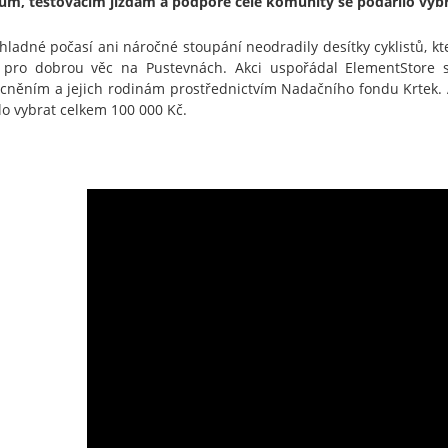
ům, testovacím jízdám a podpoře celé komunity se podařilo vybr
hladné počasí ani náročné stoupání neodradily desítky cyklistů, kteř
i pro dobrou věc na Pustevnách. Akci uspořádal
ElementStore
s
něním a jejich rodinám prostřednictvím Nadačního fondu Krtek. A
lo vybrat celkem 100 000 Kč.