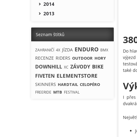
2014
2013
Seznam štítků
38
ENDURO
JÍZDA
ZAHRANIČÍ
4X
BMX
Do hla
výjezd
RECENZE
RIDERS
OUTDOOR
HORY
testov
BIKE
DOWNHILL
ZÁVODY
XC
také d
ELEMENTSTORE
FIVETEN
Vý
SKINNERS
HARDTAIL
CELOPÉRO
MTB
FREERIDE
FESTIVAL
I přes
dvakrá
Největ