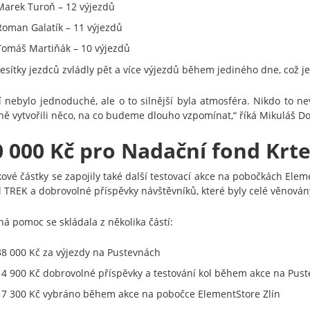
Marek Turoň – 12 výjezdů
Roman Galatík – 11 výjezdů
Tomáš Martiňák – 10 výjezdů
desítky jezdců zvládly pět a více výjezdů během jediného dne, což 
í nebylo jednoduché, ale o to silnější byla atmosféra. Nikdo to ne
ně vytvořili něco, na co budeme dlouho vzpomínat,“ říká Mikuláš Do
0 000 Kč pro Nadační fond Krt
kové částky se zapojily také další testovací akce na pobočkách Eleme
l TREK a dobrovolné příspěvky návštěvníků, které byly celé věnov
ná pomoc se skládala z několika částí:
38 000 Kč za výjezdy na Pustevnách
14 900 Kč dobrovolné příspěvky a testování kol během akce na Pus
17 300 Kč vybráno během akce na pobočce ElementStore Zlín