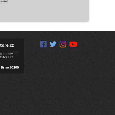
přáteli:
tore.cz
owroom webu
Store.cz
 Brno 60200