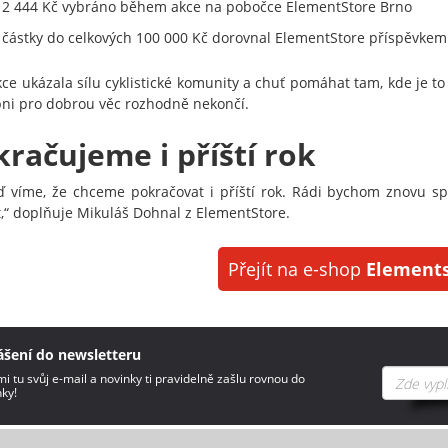
12 444 Kč vybráno během akce na pobočce ElementStore Brno
 částky do celkových 100 000 Kč dorovnal ElementStore příspěvkem
kce ukázala sílu cyklistické komunity a chuť pomáhat tam, kde je to
pni pro dobrou věc rozhodně nekončí.
račujeme i příští rok
ď víme, že chceme pokračovat i příští rok. Rádi bychom znovu spo
t,“ doplňuje Mikuláš Dohnal z ElementStore.
Přejít na e-shop
Elements
ášení do newsletteru
i tu svůj e-mail a novinky ti pravidelně zašlu rovnou do
ky!