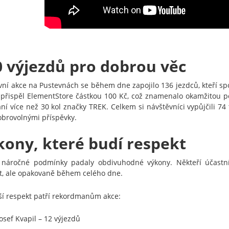
0 výjezdů pro dobrou věc
vní akce na Pustevnách se během dne zapojilo 136 jezdců, kteří spo
 přispěl ElementStore částkou 100 Kč, což znamenalo okamžitou po
ání více než 30 kol značky
TREK
. Celkem si návštěvníci vypůjčili 74
obrovolnými příspěvky.
kony, které budí respekt
 náročné podmínky padaly obdivuhodné výkony. Někteří účastníc
t, ale opakovaně během celého dne.
ší respekt patří rekordmanům akce:
Josef Kvapil – 12 výjezdů