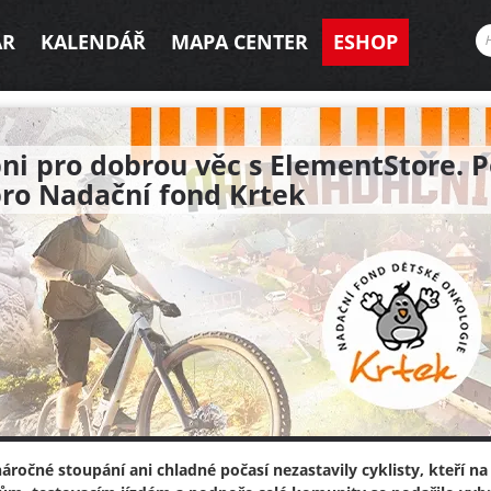
AR
KALENDÁŘ
MAPA CENTER
ESHOP
ni pro dobrou věc s ElementStore. P
pro Nadační fond Krtek
náročné stoupání ani chladné počasí nezastavily cyklisty, kteří n