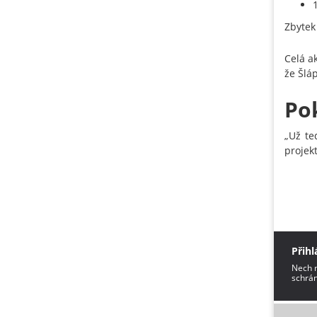
Zbytek
Celá a
že Šlá
Pok
„Už te
projek
Přihl
Nech m
schrán