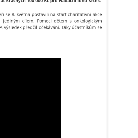
at krásných 100 000 Kč pro Nadační fond Krtek.
í se 8. května postavili na start charitativní akce
 jediným cílem. Pomoci dětem s onkologickým
 výsledek předčil očekávání. Díky účastníkům se