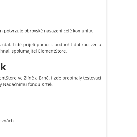
jen potvrzuje obrovské nasazení celé komunity.
vzdal. Lidé přijeli pomoci, podpořit dobrou věc a
hnal, spolumajitel ElementStore.
ek
ntStore ve Zlíně a Brně. I zde probíhaly testovací
ány Nadačnímu fondu Krtek.
tevnách