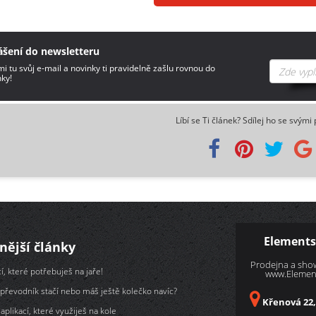
ášení do newsletteru
i tu svůj e-mail a novinky ti pravidelně zašlu rovnou do
ky!
Líbí se Ti článek? Sdílej ho se svými 
Elements
nější články
Prodejna a sh
í, které potřebuješ na jaře!
www.Element
převodník stačí nebo máš ještě kolečko navíc?
Křenová 22,
aplikací, které využiješ na kole