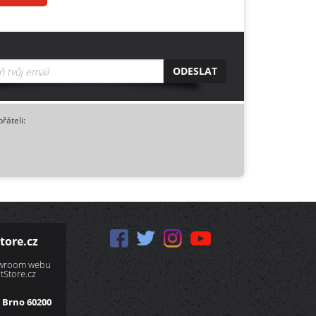
ODESLAT
přáteli:
tore.cz
owroom webu
Store.cz
 Brno 60200