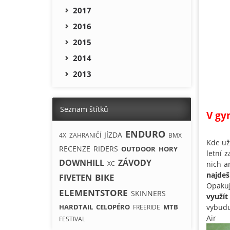
2017
2016
2015
2014
2013
Seznam štítků
V gy
ENDURO
JÍZDA
4X
ZAHRANIČÍ
BMX
Kde už
RECENZE
RIDERS
OUTDOOR
HORY
letní 
DOWNHILL
ZÁVODY
XC
nich a
najdeš
BIKE
FIVETEN
Opakuj
ELEMENTSTORE
SKINNERS
využít
HARDTAIL
CELOPÉRO
MTB
vybudu
FREERIDE
FESTIVAL