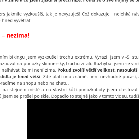
ers jakmile vyzkoušíš, tak je nevyzuješ! Což dokazuje i nelehká n
e hned vyvětrat!
 – nezima!
ním bikingu jsem vyzkoušel trochu extrému. Vyrazil jsem v -5i stu
azouval na ponožky skinnersky, trochu zírali. Rozhýbal jsem se v 
l nalhávat, že mi není zima.
Pokud zvolíš větší velikost, nasoukáš 
didla je hned větší
. Zde platí ono známé: není nevhodné počasí, a
oradíme na shopu nebo na chatu.
i na stejném místě a na vlastní kůži-ponožkoboty jsem otestova
 jsem se prošel po skle. Dopadlo to stejně jako v tomto videu, tudí