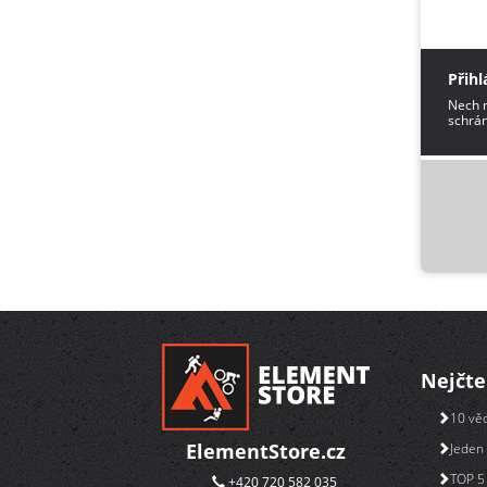
Přihl
Nech m
schrán
Nejčte
10 věc
ElementStore.cz
Jeden 
TOP 5 
+420 720 582 035