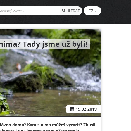
CZ
HLEDAT
nima? Tady jsme už byli!
19.02.2019
dávno doma? Kam s nima můžeš vyrazit? Zkusil
 Skinners i ty! Šlapeme v tom přece spolu.