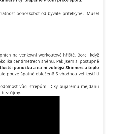
ávratnost ponožkobot od bývalé přítelkyně. Musel
pních na venkovní workoutové hřiště. Borci, když
několika centimetrech sněhu. Pak jsem si postupně
tlustší ponožku a na ní volnější Skinners a teplo
le pouze špatné oblečení! S vhodnou velikostí ti
l odolnost vůči střepům. Díky bujarému mejdanu
ž bez újmy.