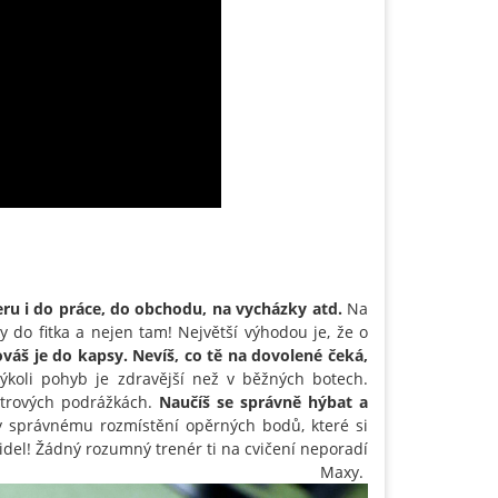
eru i do práce, do obchodu, na vycházky atd.
Na
y do fitka a nejen tam! Největší výhodou je, že o
ováš je do kapsy. Nevíš, co tě na dovolené čeká,
ýkoli pohyb je zdravější než v běžných botech.
etrových podrážkách.
Naučíš se správně hýbat a
ky správnému rozmístění opěrných bodů, které si
didel! Žádný rozumný trenér ti na cvičení neporadí
axy.