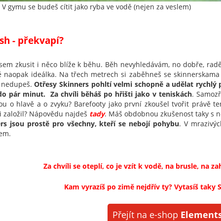
. V gymu se budeš cítit jako ryba ve vodě (nejen za veslem)
sh - překvapí?
jsem zkusit i něco blíže k běhu. Běh nevyhledávám, no dobře, rad
 naopak ideálka. Na třech metrech si zaběhneš se skinnerskama c
ě nedupeš.
Otřesy Skinners pohltí velmi schopně a udělat rychl
do pár minut. Za chvíli běháš po hřišti jako v teniskách
. Samozř
u o hlavě a o zvyku? Barefooty jako první zkoušel tvořit právě te
i založil? Nápovědu najdeš
tady
. Máš obdobnou zkušenost taky s n
rs jsou prostě pro všechny, kteří se nebojí pohybu
. V mrazivýc
em.
Za chvíli se oteplí, co je vzít k vodě, na brusle, n
Kam vyrazíš po zimě nejdřív ty? Vytasíš taky 
Přejít na e-shop
Elements