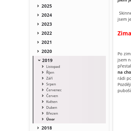
2025
Skinn
2024
jsem j
2023
Zima
2022
2021
2020
Po zim
jsem n
2019
přesta
Listopad
na cho
Říjen
rádi p
Září
Srpen
Pozděj
Červenec
pubošů
Červen
Květen
Duben
Březen
Únor
2018