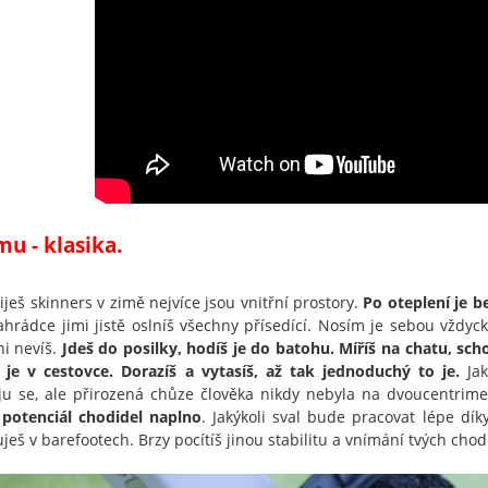
mu - klasika.
iješ skinners v zimě nejvíce jsou vnitřní prostory.
Po oteplení je b
zahrádce jimi jistě oslníš všechny přísedící. Nosím je sebou vždyck
ni nevíš.
Jdeš do posilky, hodíš je do batohu. Míříš na chatu, sch
 je v cestovce. Dorazíš a vytasíš, až tak jednoduchý to je.
Jak
u se, ale přirozená chůze člověka nikdy nebyla na dvoucentrim
 potenciál chodidel naplno
. Jakýkoli sval bude pracovat lépe dí
ješ v barefootech. Brzy pocítíš jinou stabilitu a vnímání tvých cho
Air M