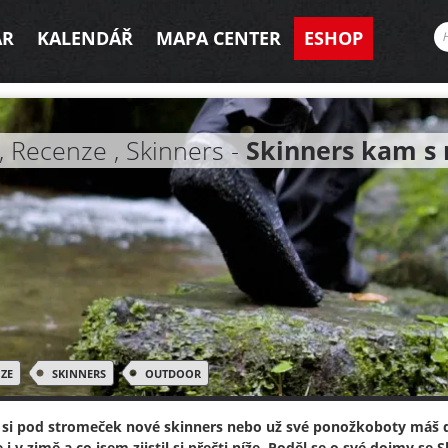
AR
KALENDÁŘ
MAPA CENTER
ESHOP
, Recenze , Skinners -
Skinners kam s 
ZE
SKINNERS
OUTDOOR
 si pod stromeček nové skinners nebo už své ponožkoboty máš 
e i v zimě a co jsem zjistil si přečti níže. Poděl se o své dojmy se