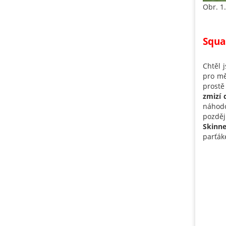
Obr. 1
Squa
Chtěl 
pro mě
prost
zmizí 
náhodo
pozděj
Skinne
parťák