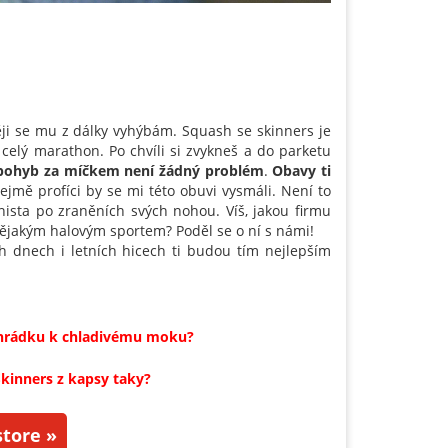
ěji se mu z dálky vyhýbám. Squash se skinners je
elý marathon. Po chvíli si zvykneš a do parketu
ý pohyb za míčkem není žádný problém
.
Obavy ti
ejmě profíci by se mi této obuvi vysmáli. Není to
nista po zraněních svých nohou. Víš, jakou firmu
ějakým halovým sportem? Poděl se o ní s námi!
h dnech i letních hicech ti budou tím nejlepším
a zahrádku k chladivému moku?
Skinners z kapsy taky?
tore »