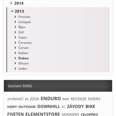
2014
2013
Prosinec
Listopad
Říjen
Září
Srpen
Červenec
Červen
Květen
Duben
Březen
Leden
Seznam štítků
ENDURO
JÍZDA
RECENZE
RIDERS
ZAHRANIČÍ
4X
BMX
BIKE
DOWNHILL
ZÁVODY
HORY
OUTDOOR
XC
ELEMENTSTORE
FIVETEN
SKINNERS
CELOPÉRO