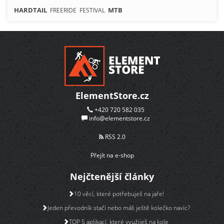
HARDTAIL
MTB
FREERIDE
FESTIVAL
ElementStore.cz
+420 720 582 035
info@elementstore.cz
RSS 2.0
Přejít na e-shop
Nejčtenější články
10 věcí, které potřebuješ na jaře!
Jeden převodník stačí nebo máš ještě kolečko navíc?
TOP 5 aplikací, které využiješ na kole