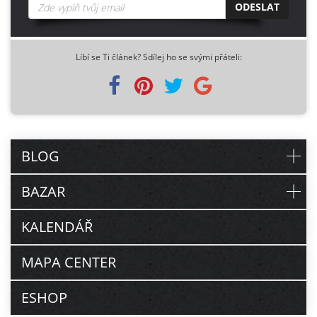
ODESLAT
Líbí se Ti článek? Sdílej ho se svými přáteli:
BLOG
BAZAR
KALENDÁŘ
MAPA CENTER
ESHOP