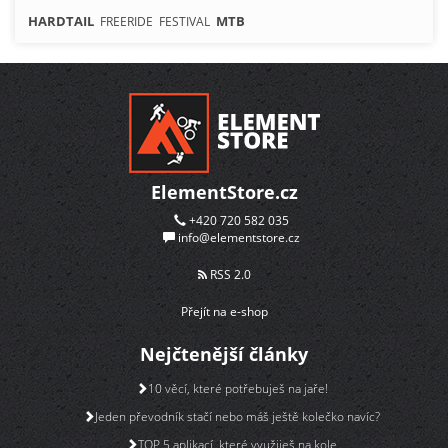
HARDTAIL
MTB
FREERIDE
FESTIVAL
ElementStore.cz
+420 720 582 035
info@elementstore.cz
RSS 2.0
Přejít na e-shop
Nejčtenější články
10 věcí, které potřebuješ na jaře!
Jeden převodník stačí nebo máš ještě kolečko navíc?
TOP 5 aplikací, které využiješ na kole