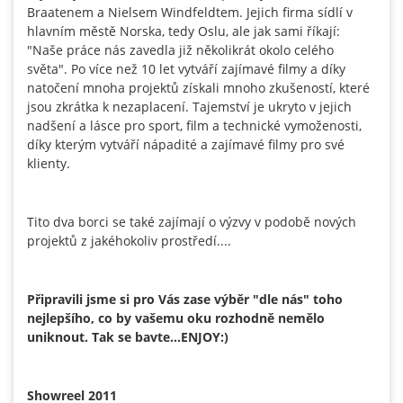
Braatenem a Nielsem Windfeldtem. Jejich firma sídlí v
hlavním městě Norska, tedy Oslu, ale jak sami říkají:
"Naše práce nás zavedla již několikrát okolo celého
světa". Po více než 10 let vytváří zajímavé filmy a díky
natočení mnoha projektů získali mnoho zkušeností, které
jsou zkrátka k nezaplacení. Tajemství je ukryto v jejich
nadšení a lásce pro sport, film a technické vymoženosti,
díky kterým vytváří nápadité a zajímavé filmy pro své
klienty.
Tito dva borci se také zajímají o výzvy v podobě nových
projektů z jakéhokoliv prostředí....
Připravili jsme si pro Vás zase výběr "dle nás" toho
nejlepšího, co by vašemu oku rozhodně nemělo
uniknout. Tak se bavte...ENJOY:)
Showreel 2011