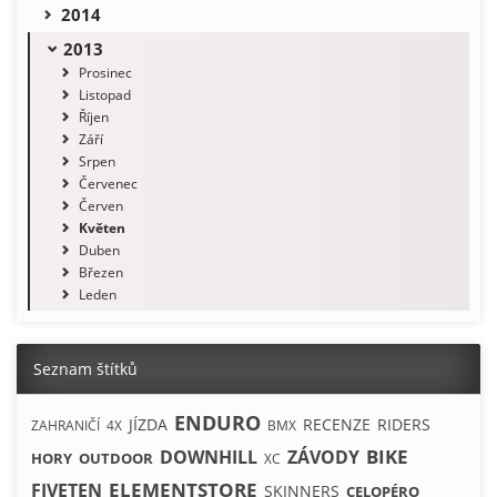
2014
2013
Prosinec
Listopad
Říjen
Září
Srpen
Červenec
Červen
Květen
Duben
Březen
Leden
Seznam štítků
ENDURO
JÍZDA
RECENZE
RIDERS
ZAHRANIČÍ
4X
BMX
BIKE
DOWNHILL
ZÁVODY
HORY
OUTDOOR
XC
ELEMENTSTORE
FIVETEN
SKINNERS
CELOPÉRO