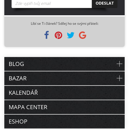
ODESLAT
Líbí se Ti článek? Sdílej ho se svými přáteli:
BLOG
BAZAR
KALENDÁŘ
MAPA CENTER
ESHOP