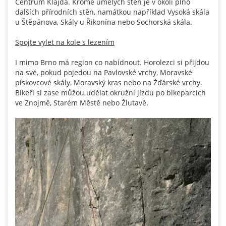
Centrum Klajda. Kromě umělých stěn je v okolí plno
dalších přírodních stěn, namátkou například Vysoká skála
u Štěpánova, Skály u Řikonína nebo Sochorská skála.
Spojte vylet na kole s lezením
I mimo Brno má region co nabídnout. Horolezci si přijdou
na své, pokud pojedou na Pavlovské vrchy, Moravské
pískovcové skály, Moravský kras nebo na Žďárské vrchy.
Bikeři si zase můžou udělat okružní jízdu po bikeparcích
ve Znojmě, Starém Městě nebo Žlutavě.