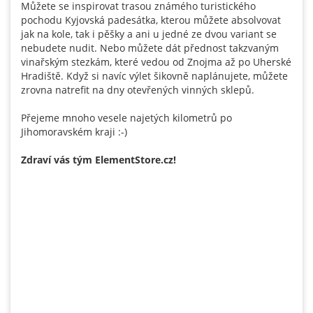
Můžete se inspirovat trasou známého turistického
pochodu Kyjovská padesátka, kterou můžete absolvovat
jak na kole, tak i pěšky a ani u jedné ze dvou variant se
nebudete nudit. Nebo můžete dát přednost takzvaným
vinařským stezkám, které vedou od Znojma až po Uherské
Hradiště. Když si navíc výlet šikovně naplánujete, můžete
zrovna natrefit na dny otevřených vinných sklepů.
Přejeme mnoho vesele najetých kilometrů po
Jihomoravském kraji :-)
Zdraví vás tým ElementStore.cz!