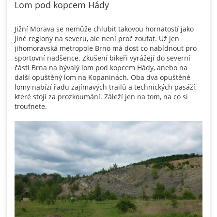
Lom pod kopcem Hády
Jižní Morava se nemůže chlubit takovou hornatostí jako
jiné regiony na severu, ale není proč zoufat. Už jen
jihomoravská metropole Brno má dost co nabídnout pro
sportovní nadšence. Zkušení bikeři vyrážejí do severní
části Brna na bývalý lom pod kopcem Hády, anebo na
další opuštěný lom na Kopaninách. Oba dva opuštěné
lomy nabízí řadu zajímavých trailů a technických pasáží,
které stojí za prozkoumání. Záleží jen na tom, na co si
troufnete.