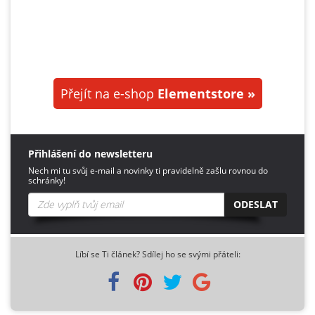
Přejít na e-shop
Elementstore »
Přihlášení do newsletteru
Nech mi tu svůj e-mail a novinky ti pravidelně zašlu rovnou do
schránky!
ODESLAT
Líbí se Ti článek? Sdílej ho se svými přáteli: