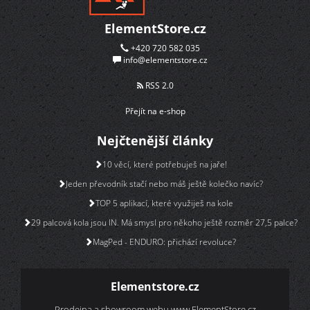
ElementStore.cz
+420 720 582 035
info@elementstore.cz
RSS 2.0
Přejít na e-shop
Nejčtenější články
10 věcí, které potřebuješ na jaře!
Jeden převodník stačí nebo máš ještě kolečko navíc?
TOP 5 aplikací, které využiješ na kole
29 palcová kola jsou IN. Má smysl pro někoho ještě rozměr 27,5 palce?
MagPed - ENDURO: přichází revoluce?
Elementstore.cz
Prodejna a showroom webu
www.ElementStore.cz