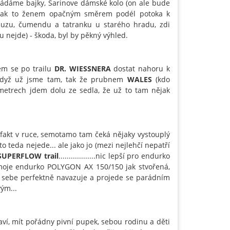
kládáme bajky, Sarinove dámské kolo (on ale bude
 pak to ženem opačným směrem podél potoka k
uzu, čumendu a tatranku u starého hradu, zdi
u nejde) - škoda, byl by pěkný výhled.
em se po trailu
DR. WIESSNERA
dostat nahoru k
 když už jsme tam, tak že prubnem
WALES
(kdo
a metrech jdem dolu ze sedla, že už to tam nějak
o fakt v ruce, semotamo tam čeká nějaky vystouplý
 teda nejede... ale jako jo (mezi nejlehčí nepatří
SUPERFLOW trail
..................nic lepší pro endurko
pro moje endurko POLYGON AX 150/150 jak stvořená,
na sebe perfektně navazuje a projede se parádním
ým...
í, mít pořádny pivní pupek, sebou rodinu a děti