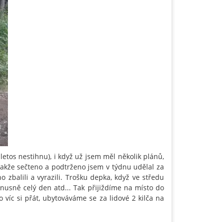
 letos nestihnu), i když už jsem měl několik plánů,
Takže sečteno a podtrženo jsem v týdnu udělal za
 zbalili a vyrazili. Trošku depka, když ve středu
hnusně celý den atd... Tak přijiždíme na místo do
co víc si přát, ubytováváme se za lidové 2 kilča na