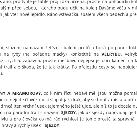
e, ano, pro tyhle je tahle projíždka určená, prostě na pohodičku kol
malým před sebou, ktereho budu učit na kole:) Dáváme véču v m
 jak vteřinové lepidlo. Ráno vstávačka, sbalení všech bebech a př
ní, složení, namazání řetězu, sbalení prutů a hurá po panu dokt
u na ryby (na pořádne macky), konkrétně na
VELRYBU
. Velry
oží, rychlá, zabavná, prostě mě baví, nejlepší je obří kamen na k
í trail ale škoda, že je tak krátky. Po přejezdu cesty se napojuj
u.
MNÝ A MRAMOROVÝ
, co k nim říct, nebaví mě, jsou možna poma
c to nejede člověk musí šlapat jak drak, aby se hnul z místa a přit
 drncá (ten vrchní usek tajemného ještě ujde, ale níž to je docela n
ojí na parádní trail s názvem
SJEZDY
, jak už sjezdy napovídají, je
ivlu a pro člověka co má rád rychlost je tohle prostě ta správná
, hravý a rychlý úsek -
SJEZDY
.