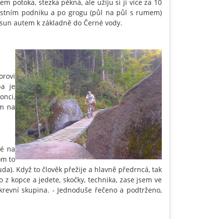
em potoka, stezka pěkná, ale užiju si ji více za 10
ístním podniku a po grogu (půl na půl s rumem)
esun autem k základně do Černé vody.
orovi
ba je
onci,
em na
lé na
om to
uda). Když to člověk přežije a hlavně předrncá, tak
 to z kopce a jedete, skočky, technika, zase jsem ve
 krevní skupina. - Jednoduše řečeno a podtrženo,