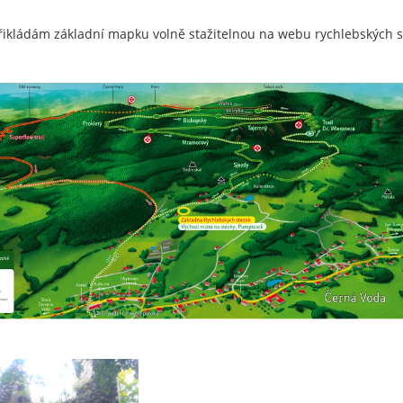
řikládám základní mapku volně stažitelnou na webu rychlebských 