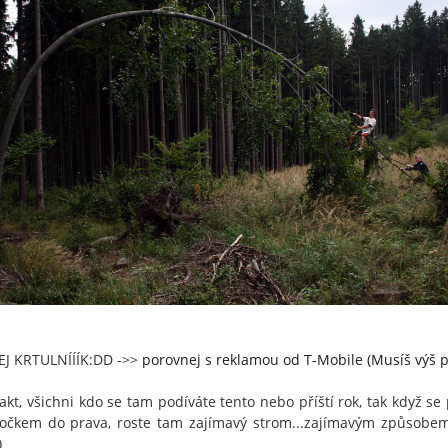
J KRTULNÍÍÍK:DD ->>
porovnej s reklamou od T-Mobile (Musíš výš pu
fakt, všichni kdo se tam podíváte tento nebo příští rok, tak když s
očkem do prava, roste tam zajímavý strom...zajímavým způsobem
)