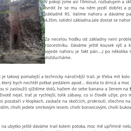
V pokoji jsme asi 10minut, rozbalujem a s
tvrdit že se mu na něm jezdí dobře) a
základně RS. Valime nahoru a dáváme pa
4,35m, solidní základna.(ale dostat se nahor
Za necelou hoďku od základny není probl
rozcestníku. Dáváme ještě kousek výš a
vyjede nahoru je fakt pán...,) po několik
dožducháme.
S
je takový pomalejší a technicky náročnější trail, je třeba mít kol
 který bych nechtěl potkat pedálem apod... docela to drncá a moc to
ou si zaslouží) sjíždíme dolů, hažem do sebe banana a ženem na
životě nejel, trať je rychlejší, tolik zábavy, co si člověk užije, 
 si pozatači v klopkach, zaskače na skočcích, prokroutí, všechno 
edím, chvíli jedete smrkovým lesem, chvíli borovicovým, chvíli bukov
 na ubytko ještě dáváme trail kolem potoka, moc mě upřímně nebav