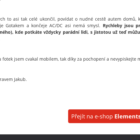
ch to asi tak celé ukončil, povídat o nudné cestě autem domů, kd
aje Gotakem a končeje AC/DC asi nemá smysl.
Rychleby jsou p
ého), kde potkáte vždycky parádní lidi, s jistotou už teď můž
.
u fotek jsem cvakal mobilem, tak díky za pochopení a nevypiskejte m
ravem Jakub.
Přejít na e-shop
Elements