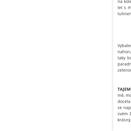
na kol
let s 
tuhnem
Vybale
nahor
taky b
paradn
zeleno
TAJE
mě, mo
docela
se nap
svém ž
krásný