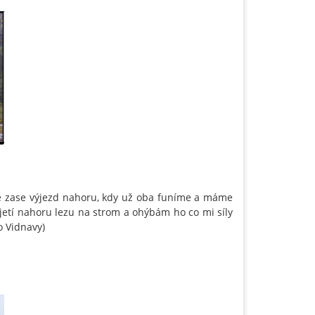
že zase výjezd nahoru, kdy už oba funíme a máme
yjetí nahoru lezu na strom a ohýbám ho co mi síly
o Vidnavy)