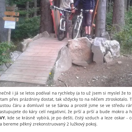
ečně i Já se letos podíval na rychleby (a to už jsem si myslel že to
 tam přes prázdniny dostat, tak vždycky to na něčem ztroskotalo. 
lustou čáru a domluvil se se
Sárou
a prostě jsme se ve středu ráno
astupujete do káry celí negativní, že prší a prší a bude mokro a 
VY
, kde se krásně vybírá, je po dešti, čistý vzduch a leze oskar - 
a bereme pěkný zrekonstruovaný 2 lužkový pokoj.