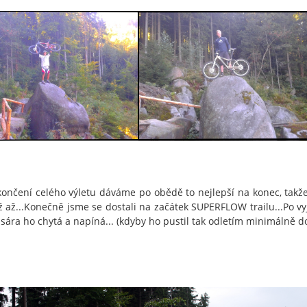
končení celého výletu dáváme po obědě to nejlepší na konec, tak
ž až...Konečně jsme se dostali na začátek SUPERFLOW trailu...Po v
a sára ho chytá a napíná... (kdyby ho pustil tak odletím minimálně d