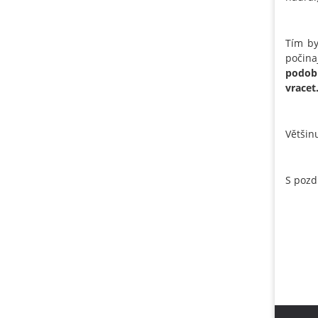
Tím by
počin
podobn
vracet
Většin
S pozd