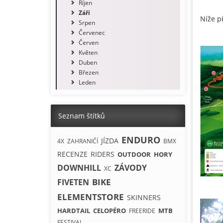
Říjen
Září
Níže p
Srpen
Červenec
Červen
Květen
Duben
Březen
Leden
Seznam štítků
ENDURO
JÍZDA
4X
ZAHRANIČÍ
BMX
RECENZE
RIDERS
OUTDOOR
HORY
DOWNHILL
ZÁVODY
XC
BIKE
FIVETEN
ELEMENTSTORE
SKINNERS
HARDTAIL
CELOPÉRO
MTB
FREERIDE
FESTIVAL