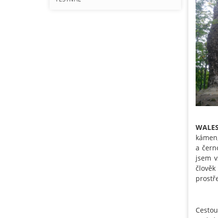
WALE
kámen,
a čern
jsem v
člověk
prostř
Cestou