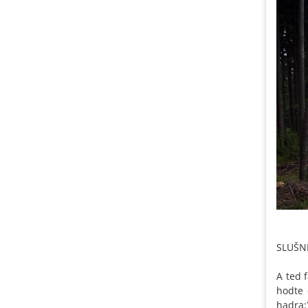
SLUŠNE
A ted 
hodte 
hadra: