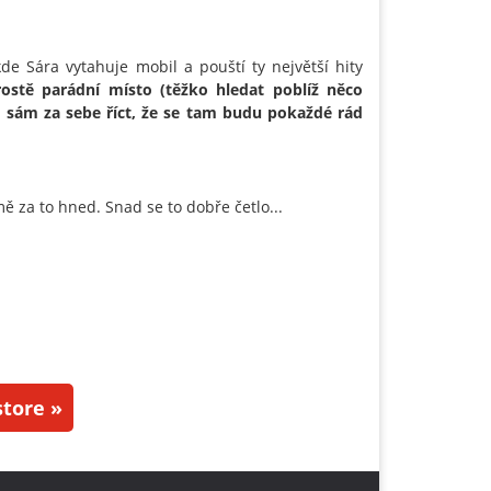
e Sára vytahuje mobil a pouští ty největší hity
rostě parádní místo (těžko hledat poblíž něco
u sám za sebe říct, že se tam budu pokaždé rád
ě za to hned. Snad se to dobře četlo...
tore »