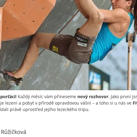
sporťáci!
Každý měsíc vám přineseme
nový rozhovor
. Jako první j
 je lezení a pobyt v přírodě opravdovou vášní – a toho si u nás ve
Fi
ídali právě uprostřed jejího lezeckého tripu.
 Růžičková