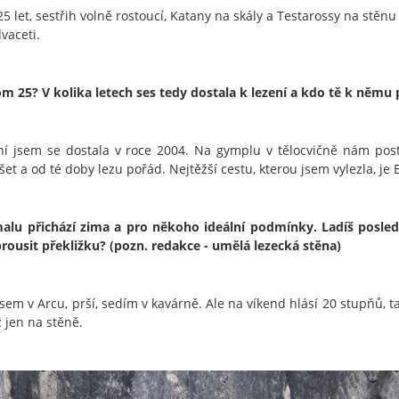
25 let, sestřih volně rostoucí, Katany na skály a Testarossy na stěn
vaceti.
om 25? V kolika letech ses tedy dostala k lezení a kdo tě k němu
ní jsem se dostala v roce 2004. Na gymplu v tělocvičně nám post
et a od té doby lezu pořád. Nejtěžší cestu, kterou jsem vylezla, je 
alu přichází zima a pro někoho ideální podmínky. Ladíš posled
brousit překližku? (pozn. redakce - umělá lezecká stěna)
jsem v Arcu, prší, sedím v kavárně. Ale na víkend hlásí 20 stupňů, t
ž jen na stěně.