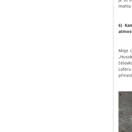
mohla 
6) Kam
atmosf
Moje d
„Husok
čelovk
Loferu
přines