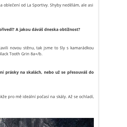
u a oblečení od La Sportivy. Shyby nedělám, ale asi
 přivedl? A jakou dáváš dneska obtížnost?
avili novou stěnu, tak jsme to šly s kamarádkou
Black Tooth Grin 8a+/b.
ní prásky na skalách, nebo už se přesouváš do
akže pro mě ideální počasí na skály. Až se ochladí,