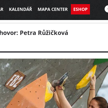
AR
KALENDÁŘ
MAPA CENTER
ESHOP
hovor: Petra Růžičková