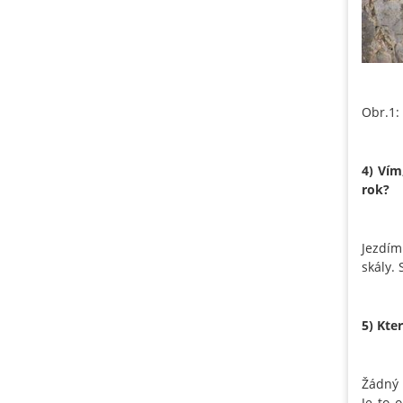
Obr.1: 
4) Vím
rok?
Jezdím
skály. 
5) Kte
Žádný 
Je to 