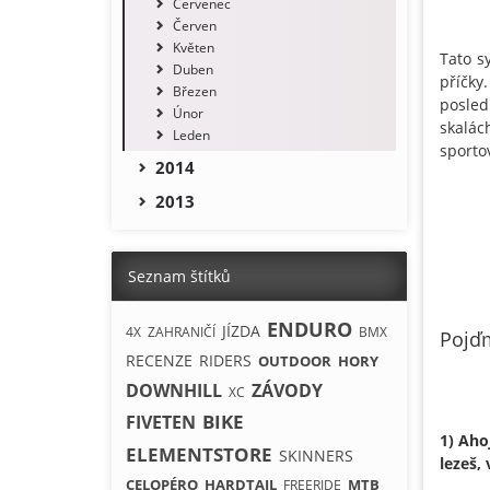
Červenec
Červen
Květen
Tato s
Duben
příčky
Březen
posledn
Únor
skalác
Leden
sporto
2014
2013
Seznam štítků
ENDURO
JÍZDA
4X
ZAHRANIČÍ
BMX
Pojď
RECENZE
RIDERS
OUTDOOR
HORY
DOWNHILL
ZÁVODY
XC
BIKE
FIVETEN
1)
Ahoj
ELEMENTSTORE
SKINNERS
lezeš,
CELOPÉRO
HARDTAIL
MTB
FREERIDE