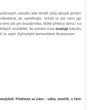
ouldrových závodů, kde téměř vždy obsadí přední
ěkolikrát do semifinále. Určitě to ale není její
 není ale jen bouldristka, těžké přelezy sbírá i na
těžkých vícedélek. Ve volném čase
studuje
Fakultu
řírodě se svým čtyřnohým kamarádem Bravourem.
neslyšeli. Představ se nám – váha, sestřih, v čem