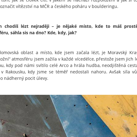
označit vítězství na MČR a českého poháru v boulderingu.
 chodíš lézt nejraději – je nějaké místo, kde to máš prost
éru, sáhla sis na dno? Kde, kdy, jak?
omovská oblast a místo, kde jsem začala lézt, je Moravský Kra
ožní“ atmosféru jsem zažila v každé vícedélce, přestože jsem jich l
ou, kdy pod námi svítilo celé Arco a hrála hudba, neodjištěná cest
 v Rakousku, kdy jsme se téměř nedostali nahoru. Avšak síla vů
lo nádherný pocit úlevy.