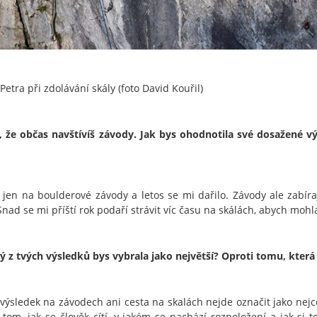
Petra při zdolávání skály (foto David Kouřil)
, že občas navštívíš závody. Jak bys ohodnotila své dosažené v
 jen na boulderové závody a letos se mi dařilo. Závody ale zabí
Snad se mi příští rok podaří strávit víc času na skálách, abych mohla
rý z tvých výsledků bys vybrala jako největší? Oproti tomu, která 
výsledek na závodech ani cesta na skalách nejde označit jako nejcen
o tom, jak se člověk cítí, v jakém se nachází rozpoložení a jak si 