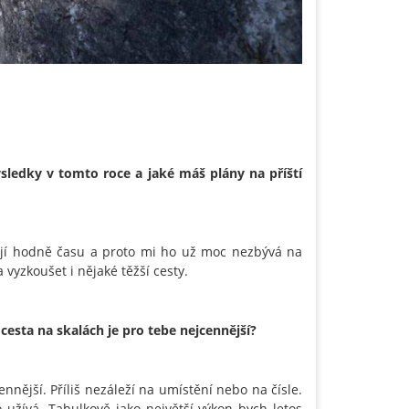
ýsledky v tomto roce a jaké máš plány na příští
rají hodně času a proto mi ho už moc nezbývá na
 vyzkoušet i nějaké těžší cesty.
cesta na skalách je pro tebe nejcennější?
nější. Příliš nezáleží na umístění nebo na čísle.
to užívá. Tabulkově jako největší výkon bych letos