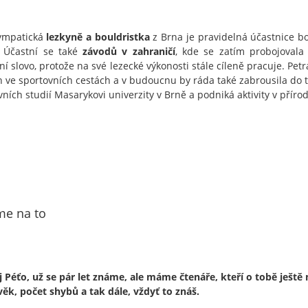
ympatická
lezkyně a bouldristka
z Brna je pravidelná účastnice b
. Účastní se také
závodů v zahraničí
, kde se zatím probojovala n
í slovo, protože na své lezecké výkonosti stále cíleně pracuje. Petra
h ve sportovních cestách a v budoucnu by ráda také zabrousila do 
vních studií Masarykovi univerzity v Brně a podniká aktivity v p
me na to
 Péťo, už se pár let známe, ale máme čtenáře, kteří o tobě ještě 
 věk, počet shybů a tak dále, vždyť to znáš.