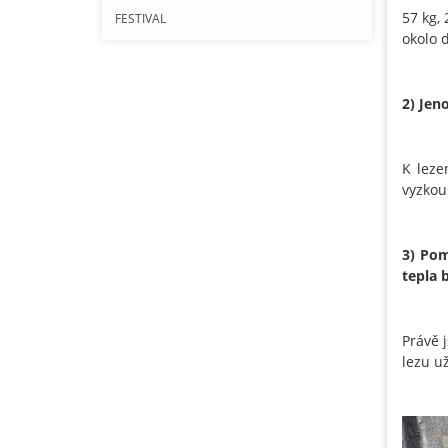
57 kg, 
FESTIVAL
okolo d
2) Jen
K leze
vyzkouš
3) Pom
tepla 
Právě 
lezu u