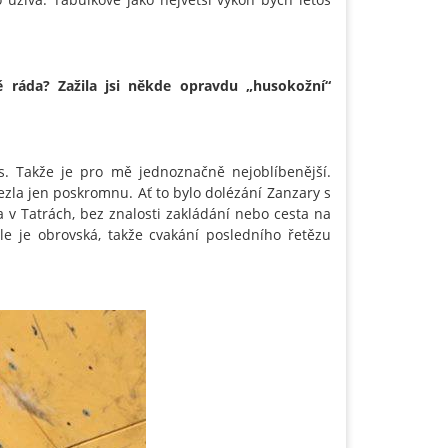
ě ráda? Zažila jsi někde opravdu „husokožní“
s. Takže je pro mě jednoznačně nejoblíbenější.
ezla jen poskromnu. Ať to bylo dolézání Zanzary s
a v Tatrách, bez znalosti zakládání nebo cesta na
le je obrovská, takže cvakání posledního řetězu