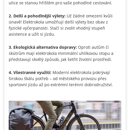
ulice se stanou hřištěm pro vaše pohodlné cestování.
2. Delší a pohodlnější výlety:
Už žádné omezení kvůli
únavě! Elektrokola umožňují delší výlety bez obav z
fyzické vyčerpanosti. Stačí si zvolit vhodný stupeň
asistence a užít si jízdu.
3. Ekologická alternativa dopravy:
Oproti autům či
skútrům mají elektrokola minimální uhlíkovou stopu a
představují skvělý způsob, jak šetřit životní prostředí.
4. Všestranné využití:
Moderní elektrokola pokrývají
širokou škálu potřeb – od městského provozu přes
sportovní jízdu až po extrémní terénní dobrodružství.