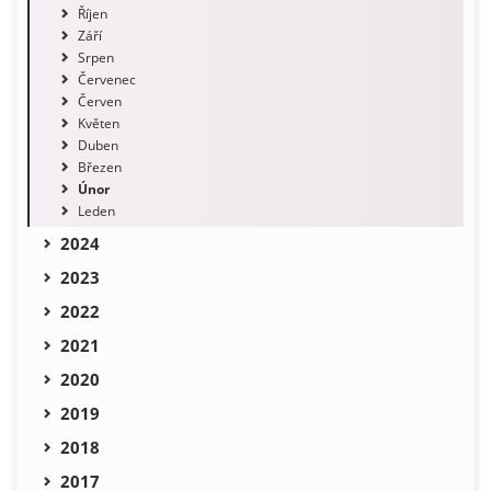
Říjen
Září
Srpen
Červenec
Červen
Květen
Duben
Březen
Únor
Leden
2024
2023
2022
2021
2020
2019
2018
2017