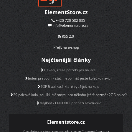
ElementStore.cz
+420 720 582 035
info@elementstore.cz
RSS 2.0
Přejít na e-shop
Nejčtenější články
10 věcí, které potřebuješ na jaře!
Jeden převodník stačí nebo máš ještě kolečko navíc?
TOP 5 aplikací, které využiješ na kole
29 palcová kola jsou IN. Má smysl pro někoho ještě rozměr 27,5 palce?
MagPed - ENDURO: přichází revoluce?
Elementstore.cz
Prodejna a showroom webu
www.ElementStore.cz