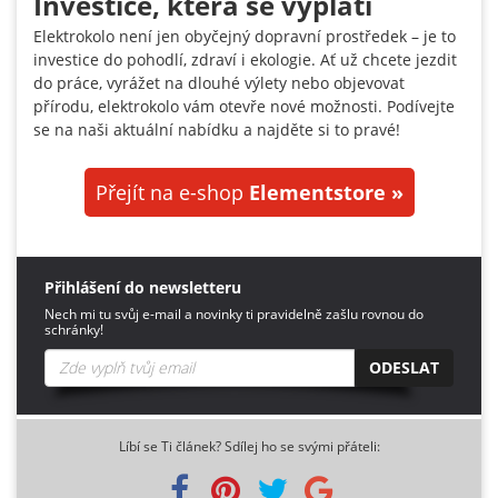
Investice, která se vyplatí
Elektrokolo není jen obyčejný dopravní prostředek – je to
investice do pohodlí, zdraví i ekologie. Ať už chcete jezdit
do práce, vyrážet na dlouhé výlety nebo objevovat
přírodu, elektrokolo vám otevře nové možnosti. Podívejte
se na naši aktuální nabídku a najděte si to pravé!
Přejít na e-shop
Elementstore »
Přihlášení do newsletteru
Nech mi tu svůj e-mail a novinky ti pravidelně zašlu rovnou do
schránky!
ODESLAT
Líbí se Ti článek? Sdílej ho se svými přáteli: