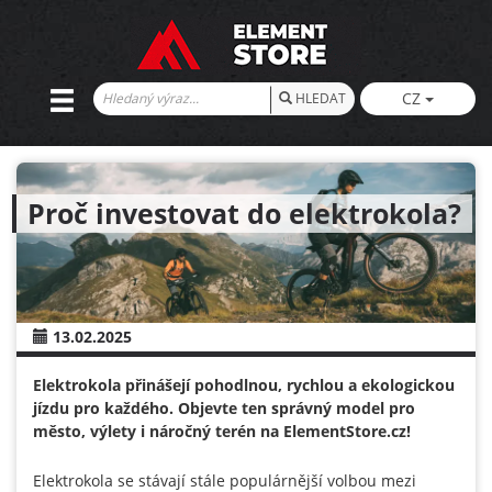
CZ
HLEDAT
Proč investovat do elektrokola?
13.02.2025
Elektrokola přinášejí pohodlnou, rychlou a ekologickou
jízdu pro každého. Objevte ten správný model pro
město, výlety i náročný terén na ElementStore.cz!
Elektrokola se stávají stále populárnější volbou mezi