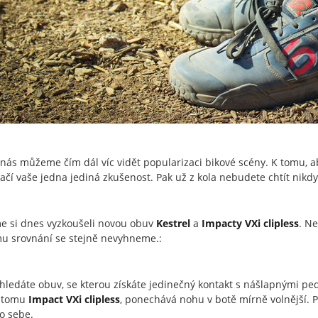
nás můžeme čím dál víc vidět popularizaci bikové scény. K tomu, ab
tačí vaše jedna jediná zkušenost. Pak už z kola nebudete chtít nikdy
e si dnes vyzkoušeli novou obuv
Kestrel
a
Impacty
VXi clipless
. N
u srovnání se stejně nevyhneme.:
hledáte obuv, se kterou získáte jedinečný kontakt s nášlapnými ped
i tomu
Impact VXi clipless
, ponechává nohu v botě mírně volnější. P
o sebe.