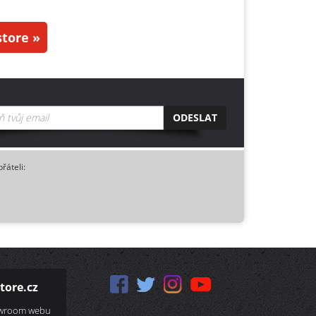
tore »
ODESLAT
přáteli:
tore.cz
owroom webu