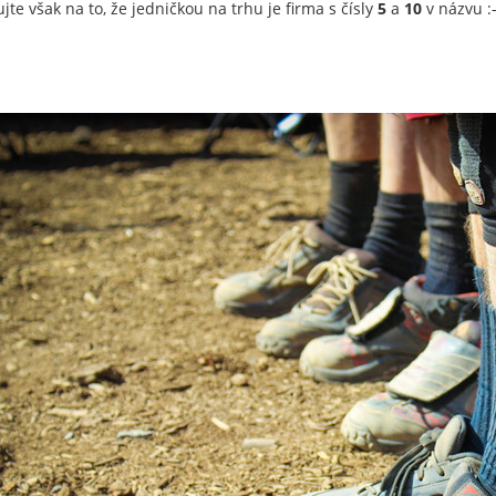
te však na to, že jedničkou na trhu je firma s čísly
5
a
10
v názvu :