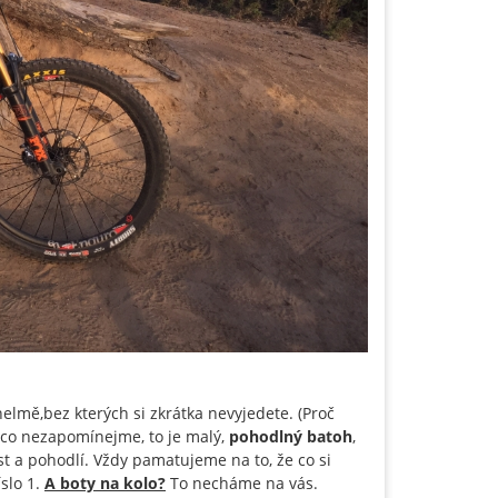
elmě,bez kterých si zkrátka nevyjedete. (Proč
 co nezapomínejme, to je malý,
pohodlný batoh
,
t a pohodlí. Vždy pamatujeme na to, že co si
slo 1.
A boty na kolo?
To necháme na vás.