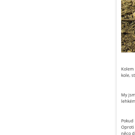
Kolem 
kole, s
My jsm
lehkém
Pokud 
Oprot
něco d