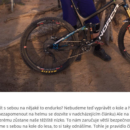
zít s sebou na nějaké to endurko? Nebudeme teď vyprávět o kole a h
nezapomenout na helmu se dozvíte v nadcházejícím článku) Ale na
terému zůstane naše těžiště nízko. To nám zaručuje větší bezpečnos
e s sebou na kole do lesa, to si taky odnášíme. Tohle je pravidlo čí