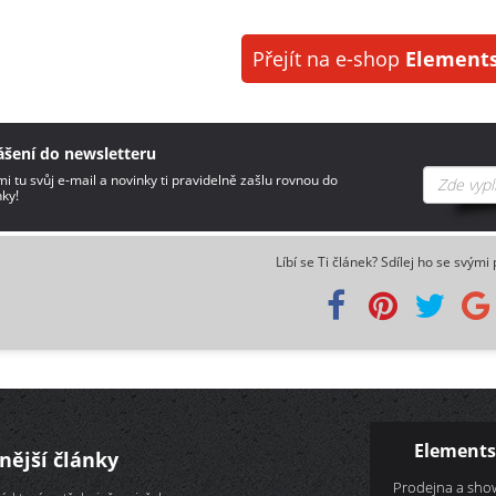
Přejít na e-shop
Elements
ášení do newsletteru
i tu svůj e-mail a novinky ti pravidelně zašlu rovnou do
ky!
Líbí se Ti článek? Sdílej ho se svými 
Elements
nější články
Prodejna a sh