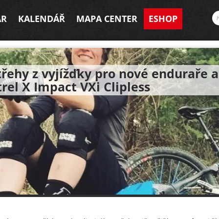
AR
KALENDÁŘ
MAPA CENTER
ESHOP
řehy z vyjížďky pro nové enduraře a
rel X Impact VXi Clipless