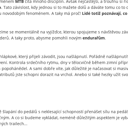
 jménem
MTB
čítá mnoho disciplín. Avšak nejčastější, a troufnu si říc
o
. Tato závislost, kdy jednou si to mažete dolů a dáváte tomu co to d
u novodobým fenoménem. A taky má proč!
Lidé totiž poznávají, co
íme se momentálně na vyjížďce, kterou spojujeme s návštěvou závo
riderů. A taky proto, abysme pomohli novým
endurařům
.
chlápkové, který přijeli závodit, jsou našlápnutí. Pořádně našlápnu
vení. Kontrola srdečního rytmu, dny v tělocvičně během zimní přípr
h popohánědel. A sami dobře víte, jak důležité je načasovat si mas
atributů jste schopni dorazit na vrchol. Anebo si také hezky užít sv
ě šlapání do pedálů s neklesající schopností přenášet sílu na pedály
čným. A co si budeme vykládat, neméně důležitým aspektem je vybav
ých trailech...