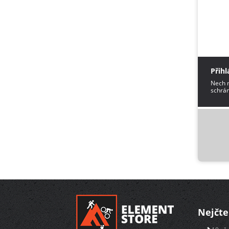
Přihl
Nech m
schrán
Nejčte