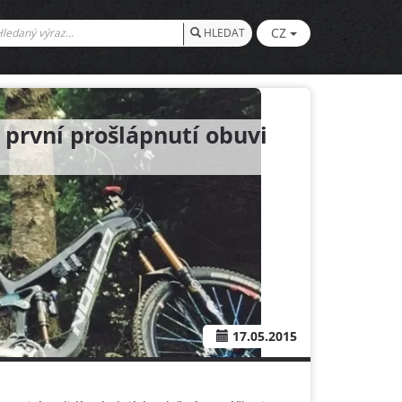
CZ
HLEDAT
 první prošlápnutí obuvi
17.05.2015