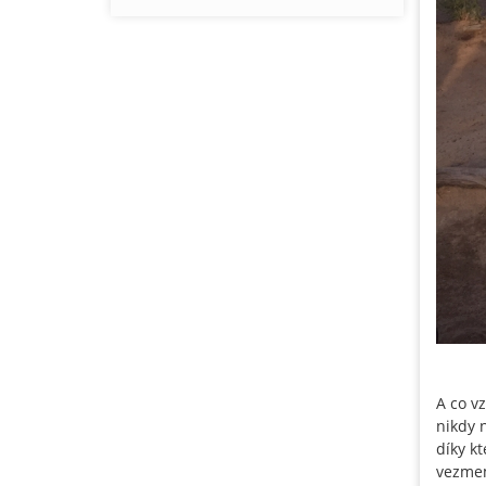
A co v
nikdy 
díky k
vezmem