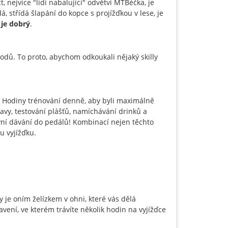
t, nejvíce "lidí nabalující" odvětví MTBéčka, je
á, střídá šlapání do kopce s projížďkou v lese, je
 je dobrý
.
dů. To proto, abychom odkoukali nějaký skilly
tí! Hodiny trénování denně, aby byli maximálně
avy, testování plášťů, namíchávání drinků a
ivní dávání do pedálů! Kombinací nejen těchto
ou vyjížďku.
 je oním želízkem v ohni, které vás dělá
ení, ve kterém trávíte několik hodin na vyjížďce