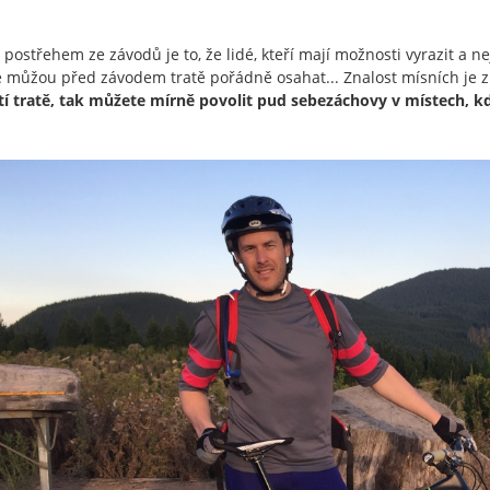
 postřehem ze závodů je to, že lidé, kteří mají možnosti vyrazit a 
e můžou před závodem tratě pořádně osahat... Znalost mísních je zk
tí tratě, tak můžete mírně povolit pud sebezáchovy v místech, kd