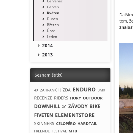
Červenec
Červen
Květen
Dalším
Duben
tom, ž
Březen
znalos
Únor
Leden
2014
2013
Seznam štítků
ENDURO
JÍZDA
4X
ZAHRANIČÍ
BMX
RECENZE
RIDERS
HORY
OUTDOOR
BIKE
DOWNHILL
ZÁVODY
XC
ELEMENTSTORE
FIVETEN
SKINNERS
CELOPÉRO
HARDTAIL
MTB
FREERIDE
FESTIVAL