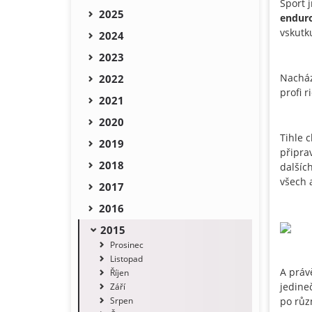
Sport
2025
endur
vskutk
2024
2023
Nacház
2022
profi 
2021
2020
Tihle 
2019
připra
2018
dalšíc
všech 
2017
2016
2015
Prosinec
Listopad
A práv
Říjen
jedine
Září
Srpen
po různ