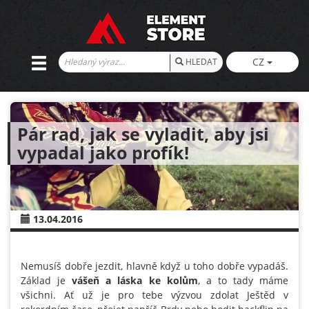
CZ
HLEDAT
Pár rad, jak se vyladit, aby jsi
vypadal jako profík!
13.04.2016
Nemusíš dobře jezdit, hlavně když u toho dobře vypadáš.
Základ je
vášeň a láska ke kolům
, a to tady máme
všichni. Ať už je pro tebe výzvou zdolat Ještěd v