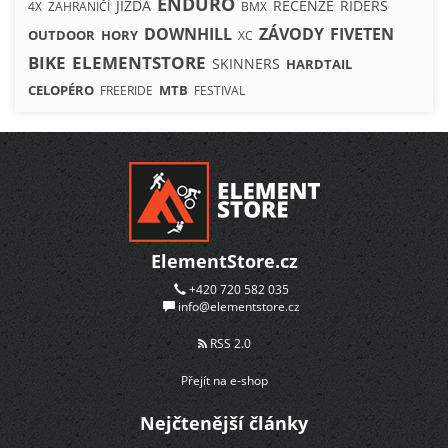
ENDURO
JÍZDA
RECENZE
RIDERS
4X
ZAHRANIČÍ
BMX
DOWNHILL
ZÁVODY
FIVETEN
OUTDOOR
HORY
XC
BIKE
ELEMENTSTORE
SKINNERS
HARDTAIL
CELOPÉRO
MTB
FREERIDE
FESTIVAL
ElementStore.cz
+420 720 582 035
info@elementstore.cz
RSS 2.0
Přejít na e-shop
Nejčtenější články