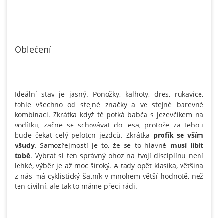
Oblečení
Ideální stav je jasný. Ponožky, kalhoty, dres, rukavice,
tohle všechno od stejné značky a ve stejné barevné
kombinaci. Zkrátka když tě potká babča s jezevčíkem na
vodítku, začne se schovávat do lesa, protože za tebou
bude čekat celý peloton jezdců. Zkrátka
profík se vším
všudy
. Samozřejmostí je to, že se to hlavně
musí líbit
tobě
. Vybrat si ten správný ohoz na tvojí disciplínu není
lehké, výběr je až moc široký. A tady opět klasika, většina
z nás má cyklistický šatník v mnohem větší hodnotě, než
ten civilní, ale tak to máme přeci rádi.