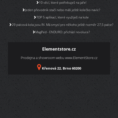
10 věcí, které potřebuješ na jaře!
Jeden převodník stačí nebo máš ještě kolečko navíc?
TOP 5 aplikací, které využiješ na kole
29 palcová kola jsou IN. Má smysl pro někoho ještě rozměr 27,5 palce?
MagPed - ENDURO: přichází revoluce?
Elementstore.cz
Prodejna a showroom webu
www.ElementStore.cz
Křenová 22, Brno 60200