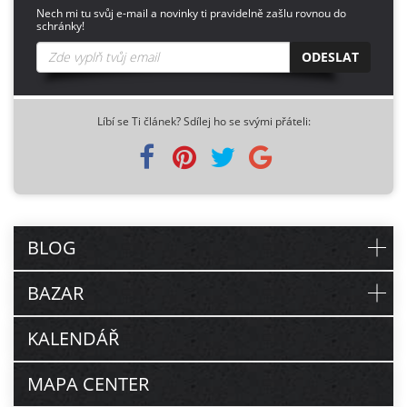
Nech mi tu svůj e-mail a novinky ti pravidelně zašlu rovnou do
schránky!
ODESLAT
Líbí se Ti článek? Sdílej ho se svými přáteli:
BLOG
BAZAR
KALENDÁŘ
MAPA CENTER