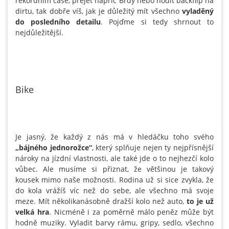
rekordním čase, přejet napříč Brdy nebo hodit backflip na
dirtu, tak dobře víš, jak je důležitý mít všechno
vyladěný
do posledního detailu
. Pojďme si tedy shrnout to
nejdůležitější.
Bike
Je jasný, že každý z nás má v hledáčku toho svého
„bájného jednorožce“
, který splňuje nejen ty nejpřísnější
nároky na jízdní vlastnosti, ale také jde o to nejhezčí kolo
vůbec. Ale musíme si přiznat, že většinou je takový
kousek mimo naše možnosti. Rodina už si sice zvykla, že
do kola vrážíš víc než do sebe, ale všechno má svoje
meze. Mít několikanásobně dražší kolo než auto,
to je už
velká hra
. Nicméně i za poměrně málo peněz může být
hodně muziky. Vyladit barvy rámu, gripy, sedlo, všechno