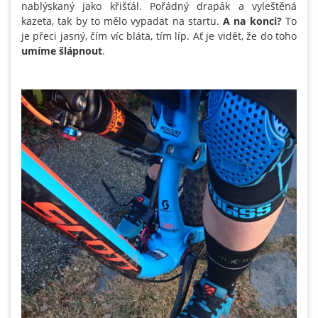
nablýskaný jako křišťál. Pořádný drapák a vyleštěná
kazeta, tak by to mělo vypadat na startu.
A na konci?
To
je přeci jasný, čím víc bláta, tím líp. Ať je vidět, že do toho
umíme šlápnout
.