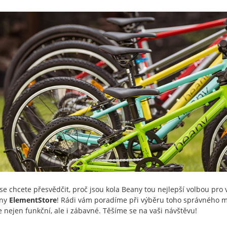
se chcete přesvědčit, proč jsou kola Beany tou nejlepší volbou pro v
jny
ElementStore
! Rádi vám poradíme při výběru toho správného mod
je nejen funkční, ale i zábavné. Těšíme se na vaši návštěvu!