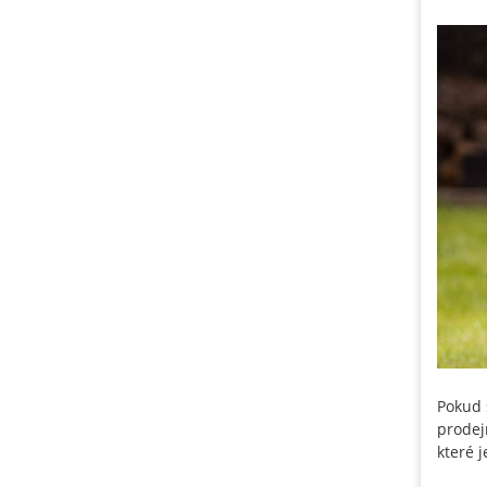
Pokud 
prode
které 