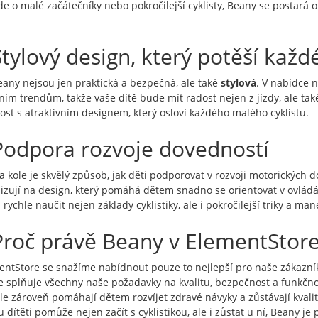
de o malé začátečníky nebo pokročilejší cyklisty, Beany se postará o 
Stylový design, který potěší každ
eany nejsou jen praktická a bezpečná, ale také
stylová
. V nabídce 
ím trendům, takže vaše dítě bude mít radost nejen z jízdy, ale také
ost s atraktivním designem, který osloví každého malého cyklistu.
Podpora rozvoje dovedností
na kole je skvělý způsob, jak děti podporovat v rozvoji motorických
lizují na design, který pomáhá dětem snadno se orientovat v ovládání
ychle naučit nejen základy cyklistiky, ale i pokročilejší triky a man
Proč právě Beany v ElementStor
entStore se snažíme nabídnout pouze to nejlepší pro naše zákazní
e splňuje všechny naše požadavky na kvalitu, bezpečnost a funkčnos
 ale zároveň pomáhají dětem rozvíjet zdravé návyky a zůstávají kvali
dítěti pomůže nejen začít s cyklistikou, ale i zůstat u ní, Beany je