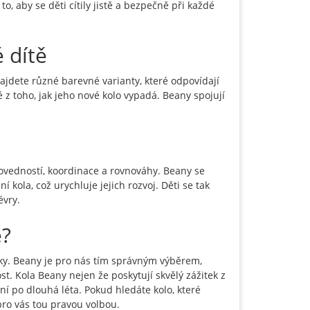
to, aby se děti cítily jistě a bezpečně při každé
é dítě
najdete různé barevné varianty, které odpovídají
 z toho, jak jeho nové kolo vypadá. Beany spojují
 dovedností, koordinace a rovnováhy. Beany se
 kola, což urychluje jejich rozvoj. Děti se tak
évry.
e?
ky. Beany je pro nás tím správným výběrem,
t. Kola Beany nejen že poskytují skvělý zážitek z
tní po dlouhá léta. Pokud hledáte kolo, které
 pro vás tou pravou volbou.