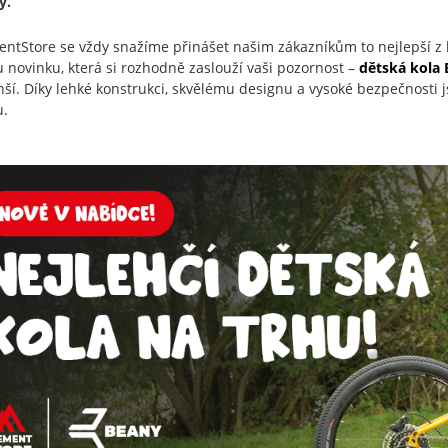
y.
entStore se vždy snažíme přinášet našim zákazníkům to nejlepší 
u novinku, která si rozhodně zaslouží vaši pozornost –
dětská kola
ší. Díky lehké konstrukci, skvělému designu a vysoké bezpečnosti
u.