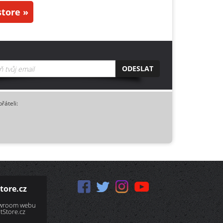
tore »
ODESLAT
přáteli:
tore.cz
owroom webu
Store.cz