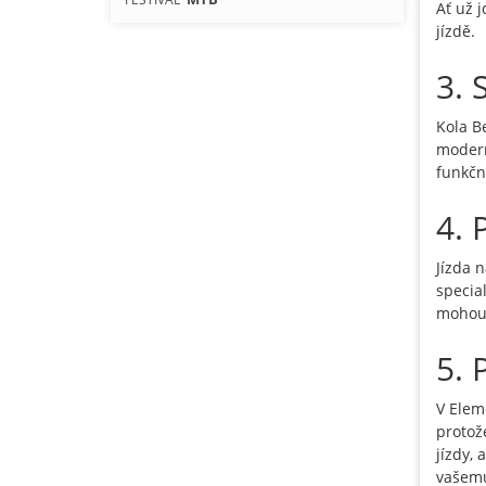
Ať už j
jízdě.
3. 
Kola B
modern
funkčn
4. 
Jízda 
specia
mohou r
5. 
V Elem
protož
jízdy,
vašemu 