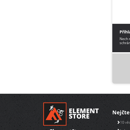
Přihl
Nech m
schrán
Nejčte
10 věc