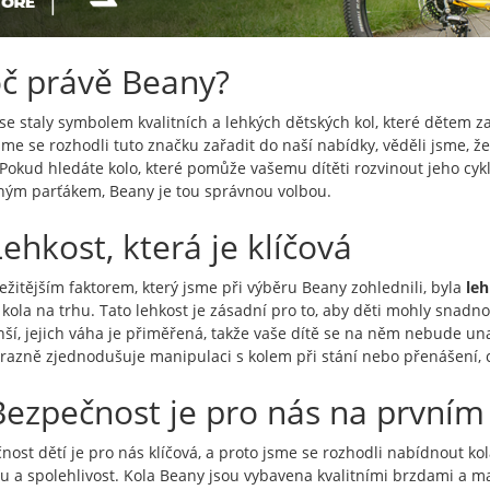
č právě Beany?
se staly symbolem kvalitních a lehkých dětských kol, které dětem z
sme se rozhodli tuto značku zařadit do naší nabídky, věděli jsme, že
 Pokud hledáte kolo, které pomůže vašemu dítěti rozvinout jeho cyk
ným parťákem, Beany je tou správnou volbou.
Lehkost, která je klíčová
ežitějším faktorem, který jsme při výběru Beany zohlednili, byla
le
 kola na trhu. Tato lehkost je zásadní pro to, aby děti mohly snadno 
ší, jejich váha je přiměřená, takže vaše dítě se na něm nebude unav
ýrazně zjednodušuje manipulaci s kolem při stání nebo přenášení, c
Bezpečnost je pro nás na prvním
nost dětí je pro nás klíčová, a proto jsme se rozhodli nabídnout k
tu a spolehlivost. Kola Beany jsou vybavena kvalitními brzdami a mat