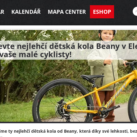
AR
KALENDÁŘ
MAPA CENTER
ESHOP
vte nejlehčí dětská kola Beany v El
vaše malé cyklisty!
íme ty nejlehčí dětská kola od Beany, která díky své lehkosti, be