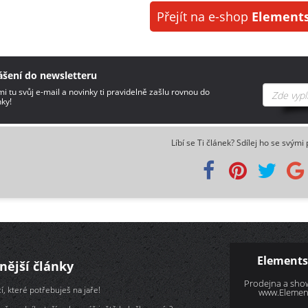
Přejít na e-shop
Elements
ášení do newsletteru
i tu svůj e-mail a novinky ti pravidelně zašlu rovnou do
ky!
Líbí se Ti článek? Sdílej ho se svými 
Elements
nější články
Prodejna a sh
í, které potřebuješ na jaře!
www.Element