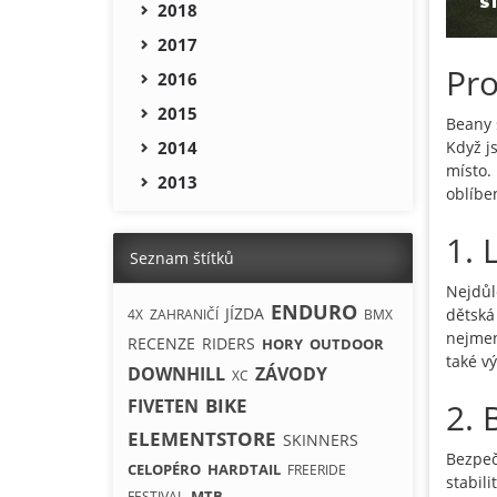
2018
2017
Pro
2016
2015
Beany 
Když j
2014
místo.
2013
oblíbe
1. 
Seznam štítků
Nejdůl
ENDURO
JÍZDA
dětská
4X
ZAHRANIČÍ
BMX
nejmen
RECENZE
RIDERS
HORY
OUTDOOR
také v
DOWNHILL
ZÁVODY
XC
BIKE
FIVETEN
2. 
ELEMENTSTORE
SKINNERS
Bezpeč
CELOPÉRO
HARDTAIL
FREERIDE
stabili
MTB
FESTIVAL