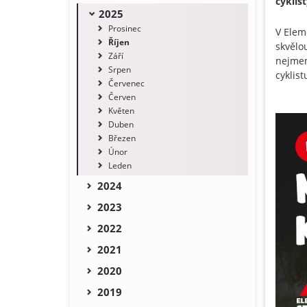
cyklist
2025
Prosinec
V Elem
Říjen
skvělo
Září
nejmen
Srpen
cyklist
Červenec
Červen
Květen
Duben
Březen
Únor
Leden
2024
2023
2022
2021
2020
2019