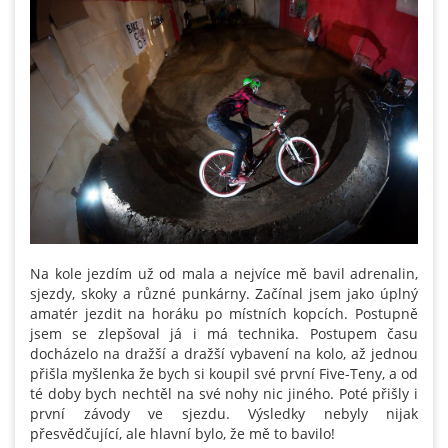
Na kole jezdím už od mala a nejvíce mě bavil adrenalin,
sjezdy, skoky a různé punkárny. Začínal jsem jako úplný
amatér jezdit na horáku po místních kopcích. Postupně
jsem se zlepšoval já i má technika. Postupem času
docházelo na dražší a dražší vybavení na kolo, až jednou
přišla myšlenka že bych si koupil své první Five-Teny, a od
té doby bych nechtěl na své nohy nic jiného. Poté přišly i
první závody ve sjezdu. Výsledky nebyly nijak
přesvědčující, ale hlavní bylo, že mě to bavilo!