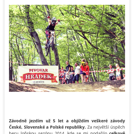
Závodně jezdím už 5 let a objíždím veškeré závody
České, Slovenské a Polské republiky.
Za největší úspěch
beru loňskou sezónu 2014, kde se mi podařilo
celkově