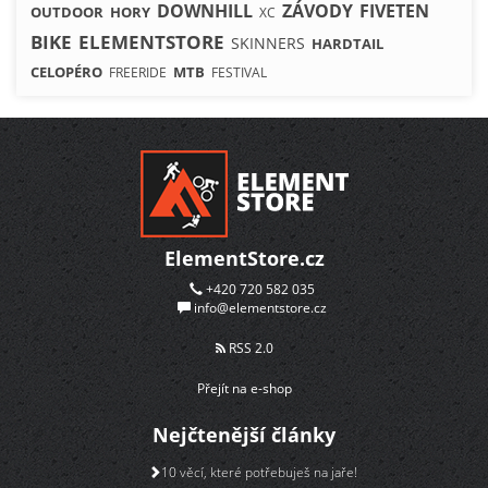
DOWNHILL
ZÁVODY
FIVETEN
OUTDOOR
HORY
XC
BIKE
ELEMENTSTORE
SKINNERS
HARDTAIL
CELOPÉRO
MTB
FREERIDE
FESTIVAL
ElementStore.cz
+420 720 582 035
info@elementstore.cz
RSS 2.0
Přejít na e-shop
Nejčtenější články
10 věcí, které potřebuješ na jaře!