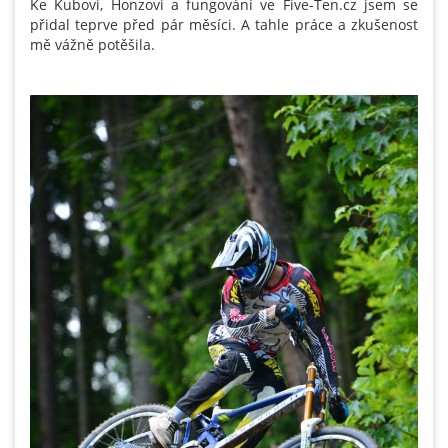
Ke Kubovi, Honzovi a fungování ve Five-Ten.cz jsem se
přidal teprve před pár měsíci. A tahle práce a zkušenost
mě vážně potěšila.