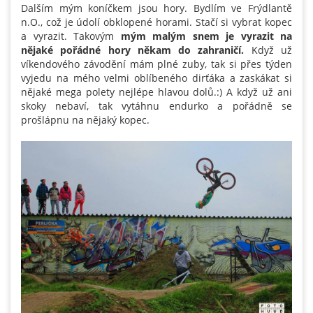
Dalším mým koníčkem jsou hory. Bydlím ve Frýdlantě
n.O., což je údolí obklopené horami. Stačí si vybrat kopec
a vyrazit. Takovým
mým malým snem je vyrazit na
nějaké pořádné hory někam do zahraničí.
Když už
víkendového závodění mám plné zuby, tak si přes týden
vyjedu na mého velmi oblíbeného dirťáka a zaskákat si
nějaké mega polety nejlépe hlavou dolů.:)
A když už ani
skoky nebaví, tak vytáhnu endurko a pořádně se
prošlápnu na nějaký kopec.