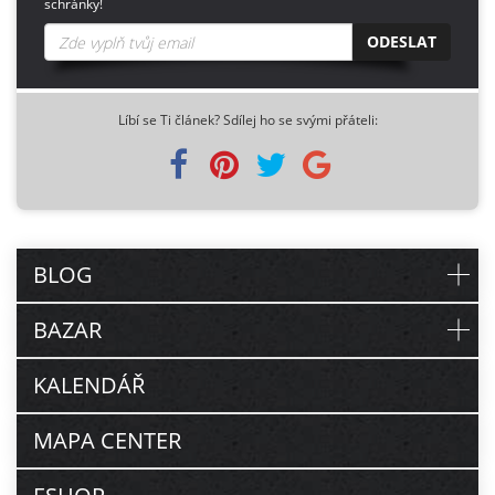
schránky!
ODESLAT
Líbí se Ti článek? Sdílej ho se svými přáteli:
BLOG
BAZAR
KALENDÁŘ
MAPA CENTER