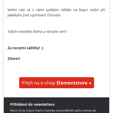
Velmi rád se s vámi potkám někde na kopci nebo při
jakékoliv jiné sportovní činnosti.
Takže neseďte doma a vyrazte ven!
Za novými zážitky! :)
Zdarec!
Přejít na e-shop
Elementstore »
Přihlášení do newsletteru
Nech mi tu svůj e-mail a novinky ti pravidelně zašlu rovnou do