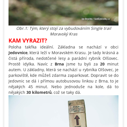
Obr.1: Tým, který stojí za vybudováním Single trail
Moravský Kras
KAM VYRAZIT?
Poloha takřka ideální. Základna se nachází v obci
Jedovnice
, která leží v Moravském Krasu. Je tady krásná a
čistá příroda, nedotčené lesy a parádní rybník Olšovec.
Prostě idylka. Navíc z
Brna
jsme tu byli za
20
minut
autem. U základny, která se nachází u rybníka Olšovec, je
parkoviště, kde můžeš zdarma zaparkovat. Dopravit se do
Jedovnic se dá i přímou autobusovou linkou z Brna, to je
nějakých 45 minut. Nebo jednoduše na kole, dá to
nějakých
30 kilometrů
, což se taky dá.