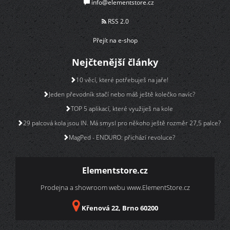
info@elementstore.cz
RSS 2.0
Přejít na e-shop
Nejčtenější články
10 věcí, které potřebuješ na jaře!
Jeden převodník stačí nebo máš ještě kolečko navíc?
TOP 5 aplikací, které využiješ na kole
29 palcová kola jsou IN. Má smysl pro někoho ještě rozměr 27,5 palce?
MagPed - ENDURO: přichází revoluce?
Elementstore.cz
Prodejna a showroom webu
www.ElementStore.cz
Křenová 22, Brno 60200