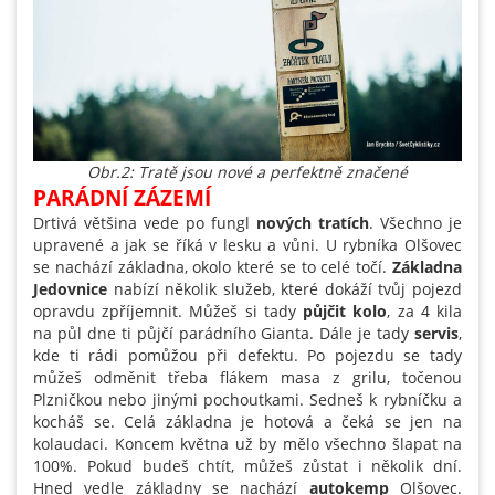
Obr.2: Tratě jsou nové a perfektně značené
PARÁDNÍ ZÁZEMÍ
Drtivá většina vede po fungl
nových tratích
. Všechno je
upravené a jak se říká v lesku a vůni. U rybníka Olšovec
se nachází základna, okolo které se to celé točí.
Základna
Jedovnice
nabízí několik služeb, které dokáží tvůj pojezd
opravdu zpříjemnit. Můžeš si tady
půjčit kolo
, za 4 kila
na půl dne ti půjčí parádního Gianta. Dále je tady
servis
,
kde ti rádi pomůžou při defektu. Po pojezdu se tady
můžeš odměnit třeba flákem masa z grilu, točenou
Plzničkou nebo jinými pochoutkami. Sedneš k rybníčku a
kocháš se. Celá základna je hotová a čeká se jen na
kolaudaci. Koncem května už by mělo všechno šlapat na
100%. Pokud budeš chtít, můžeš zůstat i několik dní.
Hned vedle základny se nachází
autokemp
Olšovec.