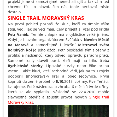
projekt jsme si samozřejmě nenechali ujít a tak vám teď
chceme říct to hlavní, čím nás tohle peckovní místo
dostalo.
SINGLE TRAIL MORAVSKÝ KRAS
Na první pohled poznáš, že kluci, kteří za tímhle vším
stojí, vědí, jak se věci mají. Celý projekt si vzal pod křídla
Petr Vaněk
. Tenhle chlapík má v cyklistice velké jméno.
Vždyť je hlavním organizátorem Svěťáků v
Novém Městě
na Moravě
a samozřejmě i letošní
Mistrovsví světa
horských kol
je jeho džob. Petr poskládal tým složený z
profíků a nadšenců, který odvedl opravdu parádní práci.
Samotné traily stavěli borci, kteří mají na triku třeba
Rychlebské stezky
, Lipovské stezky nebo Bike arenu
Vsetín. Takže kluci, kteří rozhodně vědí, jak na to. Projekt
podpořil Jihomoravský kraj a obec Jedovnice. První
kopnutí do země proběhlo
5.10.
2015, což my, Five Teňáci,
kvitujeme. Poté následovalo zhruba 6 měsíců tvrdé dřiny,
která se ale vyplatila. Následně se 22.4.2016 mohlo
slavnostně otevřít a spustit provoz nových
Single trail
Moravský Kras
.