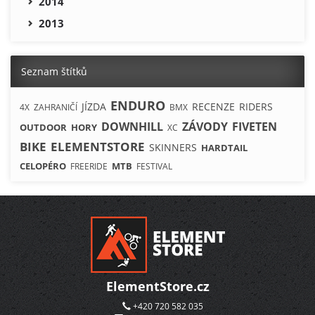
2014
2013
Seznam štítků
ENDURO
JÍZDA
RECENZE
RIDERS
4X
ZAHRANIČÍ
BMX
DOWNHILL
ZÁVODY
FIVETEN
OUTDOOR
HORY
XC
BIKE
ELEMENTSTORE
SKINNERS
HARDTAIL
CELOPÉRO
MTB
FREERIDE
FESTIVAL
ElementStore.cz
+420 720 582 035