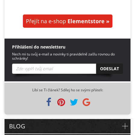
Přejít na e-shop
Elementstore »
Přihlášení do newsletteru
Nech mi tu svůj e-mail a novinky ti pravidelně zašlu rovnou do
schránky!
ODESLAT
Líbí se Ti článek? Sdílej ho se svými přáteli:
BLOG