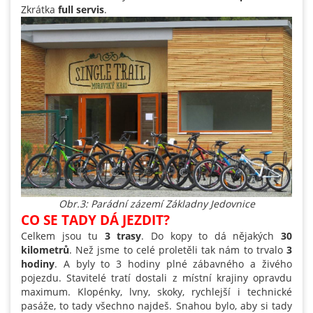
Zkrátka
full servis
.
Obr.3: Parádní zázemí Základny Jedovnice
CO SE TADY DÁ JEZDIT?
Celkem jsou tu
3 trasy
. Do kopy to dá nějakých
30
kilometrů
. Než jsme to celé proletěli tak nám to trvalo
3
hodiny
. A byly to 3 hodiny plné zábavného a živého
pojezdu. Stavitelé tratí dostali z místní krajiny opravdu
maximum. Klopénky, lvny, skoky, rychlejší i technické
pasáže, to tady všechno najdeš. Snahou bylo, aby si tady