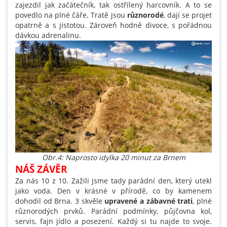
zajezdil jak začátečník, tak ostřílený harcovník. A to se
povedlo na plné čáře. Tratě jsou
různorodé
, dají se projet
opatrně a s jistotou. Zároveň hodně divoce, s pořádnou
dávkou adrenalinu.
Obr.4: Naprosto idylka 20 minut za Brnem
NÁŠ ZÁVĚR
Za nás 10 z 10. Zažili jsme tady parádní den, který utekl
jako voda. Den v krásné v přírodě, co by kamenem
dohodil od Brna. 3 skvěle
upravené a zábavné trati
, plné
různorodých prvků. Parádní podmínky, půjčovna kol,
servis, fajn jídlo a posezení. Každý si tu najde to svoje.