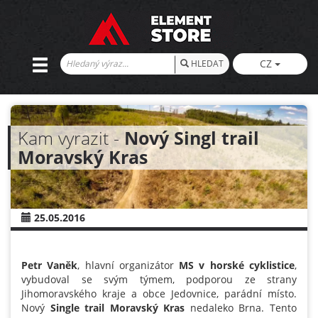
CZ
HLEDAT
Kam vyrazit -
Nový Singl trail
Moravský Kras
25.05.2016
Petr Vaněk
, hlavní organizátor
MS v horské cyklistice
,
vybudoval se svým týmem, podporou ze strany
Jihomoravského kraje a obce Jedovnice, parádní místo.
Nový
Single trail Moravský Kras
nedaleko Brna. Tento