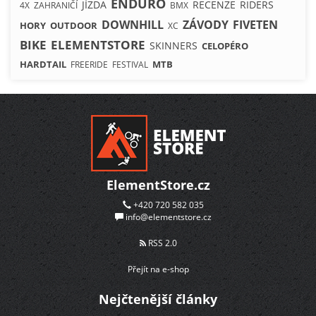
ENDURO
JÍZDA
RECENZE
RIDERS
4X
ZAHRANIČÍ
BMX
DOWNHILL
ZÁVODY
FIVETEN
HORY
OUTDOOR
XC
BIKE
ELEMENTSTORE
SKINNERS
CELOPÉRO
HARDTAIL
MTB
FREERIDE
FESTIVAL
ElementStore.cz
+420 720 582 035
info@elementstore.cz
RSS 2.0
Přejít na e-shop
Nejčtenější články