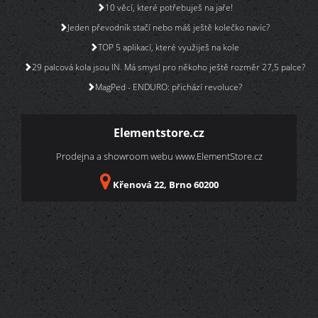
10 věcí, které potřebuješ na jaře!
Jeden převodník stačí nebo máš ještě kolečko navíc?
TOP 5 aplikací, které využiješ na kole
29 palcová kola jsou IN. Má smysl pro někoho ještě rozměr 27,5 palce?
MagPed - ENDURO: přichází revoluce?
Elementstore.cz
Prodejna a showroom webu
www.ElementStore.cz
Křenová 22, Brno 60200