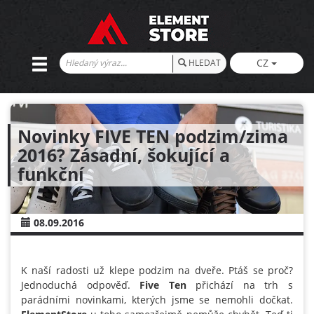
CZ
HLEDAT
Novinky FIVE TEN podzim/zima
2016? Zásadní, šokující a
funkční
08.09.2016
K naší radosti už klepe podzim na dveře. Ptáš se proč?
Jednoduchá odpověď.
Five Ten
přichází na trh s
parádními novinkami, kterých jsme se nemohli dočkat.