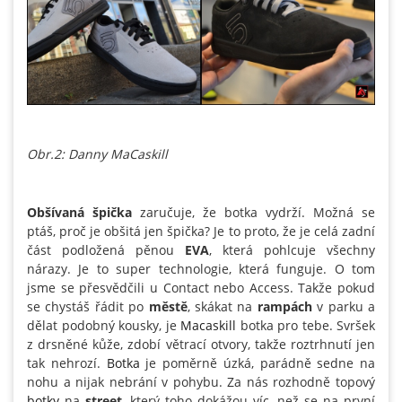
Obr.2: Danny MaCaskill
Obšívaná špička
zaručuje, že botka vydrží. Možná se
ptáš, proč je obšitá jen špička? Je to proto, že je celá zadní
část podložená pěnou
EVA
, která pohlcuje všechny
nárazy. Je to super technologie, která funguje. O tom
jsme se přesvědčili u Contact nebo Access. Takže pokud
se chystáš řádit po
městě
, skákat na
rampách
v parku a
dělat podobný kousky, je
Macaskill
botka pro tebe. Svršek
z drsněné kůže, zdobí větrací otvory, takže roztrhnutí jen
tak nehrozí.
Botka
je poměrně úzká, parádně sedne na
nohu a nijak nebrání v pohybu. Za nás rozhodně topový
botky
na
street
, který toho dokážou víc, než se na první