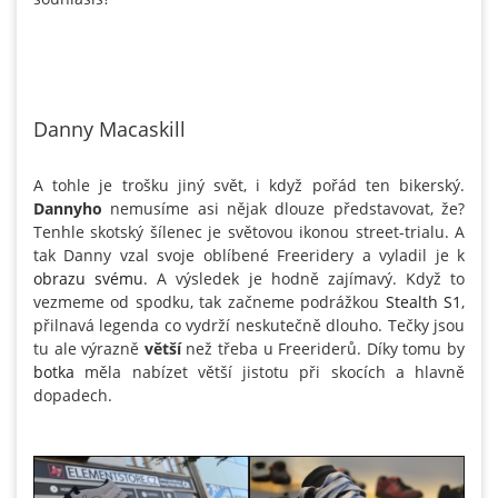
Danny Macaskill
A tohle je trošku jiný svět, i když pořád ten bikerský.
Dannyh
o
nemusíme asi nějak dlouze představovat, že?
Tenhle skotský šílenec je světovou ikonou street-trialu. A
tak Danny vzal svoje oblíbené Freeridery a vyladil je k
obrazu svému
. A výsledek je hodně zajímavý. Když to
vezmeme od spodku, tak začneme podrážkou
Stealth S1
,
přilnavá legenda co vydrží neskutečně dlouho. Tečky jsou
tu ale výrazně
větší
než třeba u Freeriderů. Díky tomu by
botka
měla nabízet větší jistotu při skocích a hlavně
dopadech.