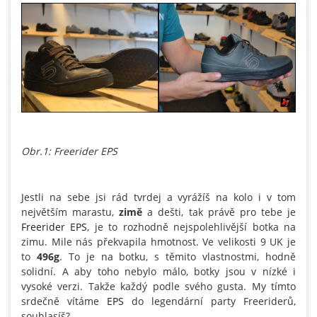
Obr.1: Freerider EPS
Jestli na sebe jsi rád tvrdej a vyrážíš na kolo i v tom
největším marastu,
zimě
a dešti, tak právě pro tebe je
Freerider EPS
, je to rozhodně nejspolehlivější botka na
zimu. Mile nás překvapila hmotnost. Ve velikosti 9 UK je
to
496g
. To je na botku, s těmito vlastnostmi, hodně
solidní. A aby toho nebylo málo, botky jsou v nízké i
vysoké verzi. Takže každý podle svého gusta. My tímto
srdečně vítáme
EPS
do legendární party Freeriderů,
souhlasíš?