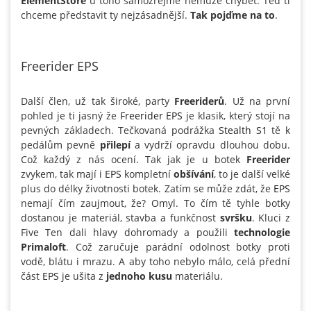
ElementStore
u toho samozřejmě nemůže chybět. Teď ti
chceme představit ty nejzásadnější.
Tak pojďme na to
.
Freerider EPS
Další člen, už tak široké, party
Freeriderů
. Už na první
pohled je ti jasný že
Freerider EPS
je klasik, který stojí na
pevných základech. Tečkovaná podrážka
Stealth S1
tě k
pedálům pevně
přilepí
a vydrží opravdu dlouhou dobu.
Což každý z nás ocení. Tak jak je u botek
Freerider
zvykem, tak mají i
EPS
kompletní
obšívání
, to je další velké
plus do délky životnosti botek. Zatím se může zdát, že
EPS
nemají čím zaujmout, že? Omyl. To čím tě tyhle botky
dostanou je materiál, stavba a funkčnost
svršku
. Kluci z
Five Ten dali hlavy dohromady a použili
technologie
Primaloft
. Což zaručuje parádní odolnost botky proti
vodě, blátu i mrazu. A aby toho nebylo málo, celá přední
část
EPS
je ušita z
jednoho kusu
materiálu.