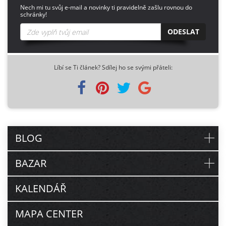
Nech mi tu svůj e-mail a novinky ti pravidelně zašlu rovnou do
schránky!
ODESLAT
Líbí se Ti článek? Sdílej ho se svými přáteli:
BLOG
BAZAR
KALENDÁŘ
MAPA CENTER