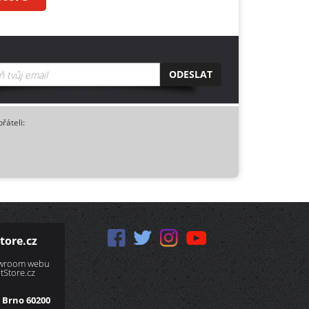
ODESLAT
přáteli:
tore.cz
owroom webu
Store.cz
 Brno 60200