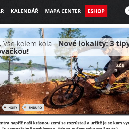
AR
KALENDÁŘ
MAPA CENTER
ESHOP
, Vše kolem kola -
Nové lokality: 3 ti
ovačkou!
HORY
ENDURO
centra napříč naší krásnou zemí se rozrůstají a určitě je se kam 
t. Ty samozřejmě nezklamou. Kde to ovšem taky stojí za to?