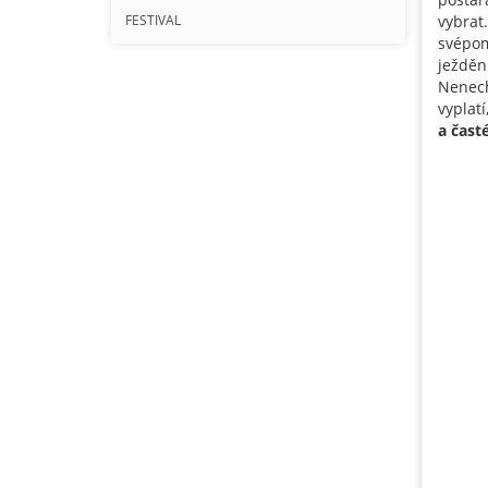
FESTIVAL
vybrat
svépom
ježděn
Nenech
vyplat
a čast