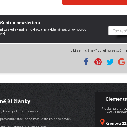
ášení do newsletteru
i tu svůj e-mail a novinky ti pravidelně zašlu rovnou do
ky!
Líbí se Ti článek? Sdílej ho se svými 
Elements
nější články
Prodejna a sh
í, které potřebuješ na jaře!
www.Element
převodník stačí nebo máš ještě kolečko navíc?
Křenová 22,
aplikací, které využiješ na kole