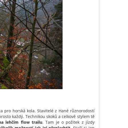
ta pro horská kola. Stavitelé z Hané různorodostí
prosto každý. Technikou skoků a celkově stylem tě
na lehčím flow trailu
. Tam je o požitek z jízdy
několik možností jak jej přeplachtit
. Stačí si jen