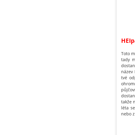
HEIp
Toto m
tady 
dosta
název 
tvé o
ohromn
půjčov
dostan
takže 
léta s
nebo z