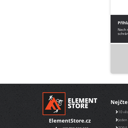
Přihl
Nech m
schrán
Nejčte
10 věc
ElementStore.cz
Jeden 
TOP 5 