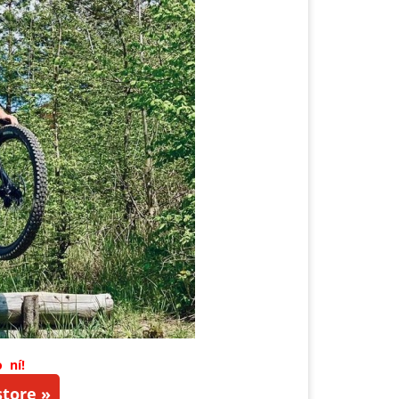
o ní!
tore »