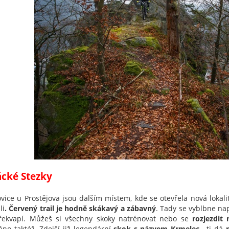
cké Stezky
vice u Prostějova jsou dalším místem, kde se otevřela nová lokali
li
. Červený trail je hodně skákavý a zábavný
. Tady se vyblbne na
překvapí. Můžeš si všechny skoky natrénovat nebo se
rozjezdit 
áno taktéž. Zdejší již legendární
skok s názve
m Krmelec
, ti dá