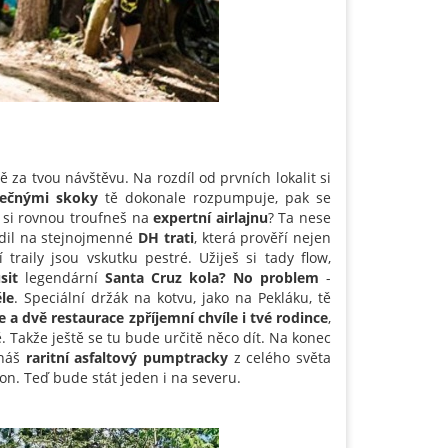
za tvou návštěvu. Na rozdíl od prvních lokalit si
pečnými skoky
tě dokonale rozpumpuje, pak se
si rovnou troufneš na
expertní airlajnu
? Ta nese
dil na stejnojmenné
DH trati
, která prověří nejen
í traily jsou vskutku pestré. Užiješ si tady flow,
sit
legendární
Santa Cruz kola? No problem
-
le
. Speciální držák na kotvu, jako na Pekláku, tě
 a dvě restaurace zpříjemní chvíle i tvé rodince
,
. Takže ještě se tu bude určitě něco dít. Na konec
Znáš
raritní asfaltový pumptracky
z celého světa
on. Teď bude stát jeden i na severu.