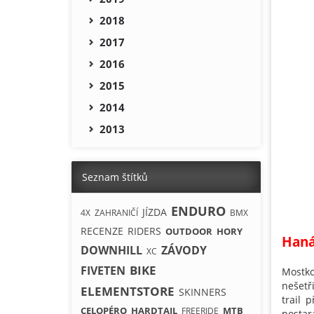
2018
2017
2016
2015
2014
2013
Seznam štítků
ENDURO
JÍZDA
4X
ZAHRANIČÍ
BMX
RECENZE
RIDERS
OUTDOOR
HORY
Haná
DOWNHILL
ZÁVODY
XC
BIKE
FIVETEN
Mostko
nešetři
ELEMENTSTORE
SKINNERS
trail 
CELOPÉRO
HARDTAIL
MTB
FREERIDE
postar