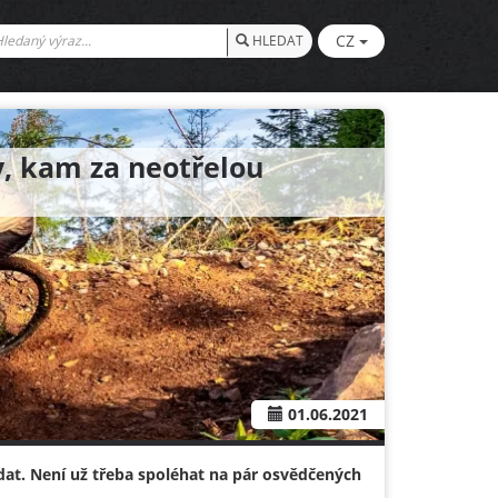
CZ
HLEDAT
py, kam za neotřelou
01.06.2021
vydat. Není už třeba spoléhat na pár osvědčených