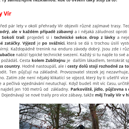
y Vír
před pár lety v okolí přehrady Vír o
bjevili různé zajímavé trasy.
Te
odrý, ale v každém případě zábavný
a i nějaká záludnost oproti
e
Sokolí trail
: projedeš si i
technické sekce
,
drop z lávky
a neje
é zatáčky
.
Výjezd
je
po svážnici
, která se dá s trochou úsilí vys
írný. Každopádně trenink na enduro závody dobrý.
Jsou zde i r
lubačice
nabízí typické technické svezení. Každý si tu najde to své a 
i požádáš. Cesta
kolem Zubštejnu
je dalším lákadlem, tentokrát s
ss country
. Hodně nastoupáš, ale i
cesty dolů stojí rozhodně za to
odit. Ten půjčují na základně. Provozovatel stezek jej nezavrhuje
. Zatím zde není nějaký klikatící se výjezd, který by ti ušetřil více
e a pečlivá vyjednávání neutuchají. Když budeš mít víc času, určitě
najdeš jen 100 metrů od základny.
Parkoviště, jídlo, půjčovna s d
. Dojednávají se nové traily pro více zábavy, takže
měj Traily Vír v 