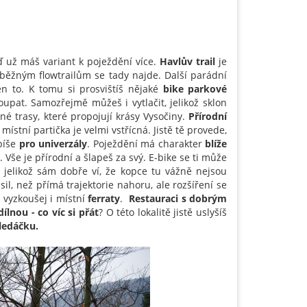
ď už máš variant k poježdění více.
Havlův trail
je
 běžným flowtrailům se tady najde. Další parádní
n to. K tomu si prosvištíš nějaké
bike parkové
toupat. Samozřejmě můžeš i vytlačit, jelikož sklon
ůzné
trasy, které propojují krásy Vysočiny.
Přírodní
místní partička je velmi vstřícná. Jistě tě provede,
píše
pro univerzály
. Poježdění má charakter
blíže
. Vše je přírodní a šlapeš za svý. E-bike se ti může
, jelikož sám dobře ví, že kopce tu vážně nejsou
 sil, než přímá trajektorie nahoru, ale rozšíření se
 vyzkoušej i místní
ferraty
.
Restauraci s dobrým
ílnou - co víc si přát
? O této lokalitě jistě uslyšíš
hledáčku.