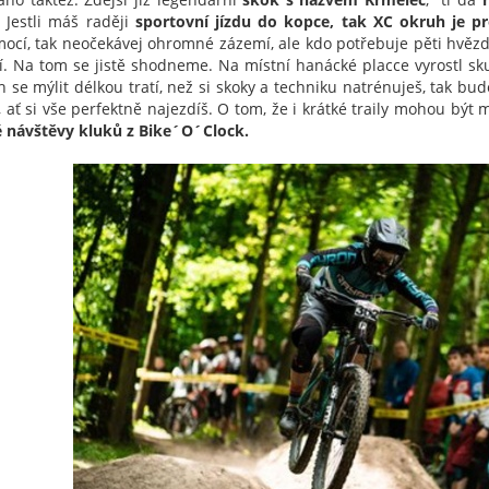
. Jestli máš raději
sportovní jízdu do kopce, tak XC okruh je p
ocí, tak neočekávej ohromné zázemí, ale kdo potřebuje pěti hvězd
í. Na tom se jistě shodneme. Na místní hanácké placce vyrostl sku
 se mýlit délkou tratí, než si skoky a techniku natrénuješ, tak bude
í, ať si vše perfektně najezdíš. O tom, že i krátké traily mohou bý
é návštěvy kluků z Bike´O´Clock.