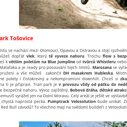
ark Tošovice
ísto se nachází mezi Olomoucí, Opavou a Ostravou a stojí rpzhodně 
můžeš dopřát
vlek
, který
tě vyveze nahoru
. Trochu
flow s bez
neš k
větším poletům na Blue Jumpline
od
tvůrců Whistleru
nebo 
Matafaka a je ready pro posouvání tvých limitů.
Marosana
se vyřá
dpružení a vše
můžeš
zakončit
DH masakrem Hubleska
. Místn
é polety i čistokrevný a nekompromisní downhill. Chceš si
zku
na ti je připraví. Trail park je
v provozu vždy od pátku do nedě
e bezpečně nahoru. Vývoz zajištěný.
Bobová dráha, dětské atrakce
nemusíš vyrážet jen na Dolní Moravu. Celý areál je ještě ve výstavbě
e chystá naprostá pecka.
Pumptrack Velosolution
bude unikát. 
 Red Bull závodů? To všechno mají na svědomí buildeři z Velosoluti