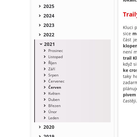
2025
Trail
2024
2023
Kluci 
sice
m
2022
část j
2021
klopen
Prosinec
není m
Listopad
trail K
Říjen
když s
Září
ke cro
Srpen
taky h
Červenec
zadarmo
Červen
plánuj
Květen
pivem
Duben
častěji
Březen
Únor
Leden
2020
2019