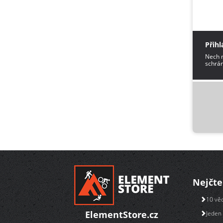
Přihl
Nech m
schrán
Nejčte
10 věc
ElementStore.cz
Jeden 