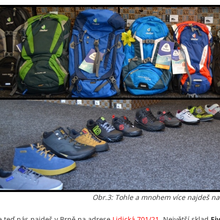
Obr.3: Tohle a mnohem více najdeš na 
e teď nás najdeš v Brně na adrese
Lidická 701/21
. Největší sklad
Fi