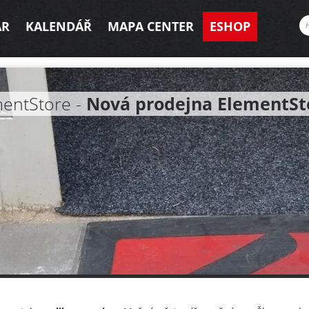
AR
KALENDÁŘ
MAPA CENTER
ESHOP
entStore -
Nová prodejna ElementSt