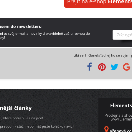
Přejít na e-shop
Elements
ášení do newsletteru
i tu svůj e-mail a novinky ti pravidelně zašlu rovnou do
ky!
Líbí se Ti článek? Sdílej ho se svými 
Elements
nější články
Prodejna a sh
í, které potřebuješ na jaře!
www.Element
převodník stačí nebo máš ještě kolečko navíc?
Křenová 22,