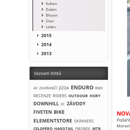
Květen
Duben
Březen
Únor
Leden
2015
2014
2013
Seznam štítků
ENDURO
JÍZDA
4X
ZAHRANIČÍ
BMX
RECENZE
RIDERS
OUTDOOR
HORY
DOWNHILL
ZÁVODY
XC
BIKE
FIVETEN
NOV
ELEMENTSTORE
Podaři
SKINNERS
Moravs
CELOPÉRO
HARDTAIL
MTB
FREERIDE