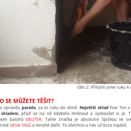
Obr.2: Přiložili jsme ruku k 
O SE MŮŽETE TĚŠIT?
to opravdu
paráda
, za to ruku do ohně.
Největší sklad
Five Ten v
e
skladem
, přijď se na ně kdykoliv mrknout a vyzkoušet si je. 
oom batohů
DEUTER
.
Tahle značka je absolutní špičkou ve sv
orové
láhve SIGG
a mnohé další. To všechno u nás už brzo najdeš.