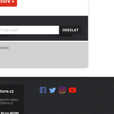
tore »
ODESLAT
přáteli:
tore.cz
owroom webu
Store.cz
 Brno 60200