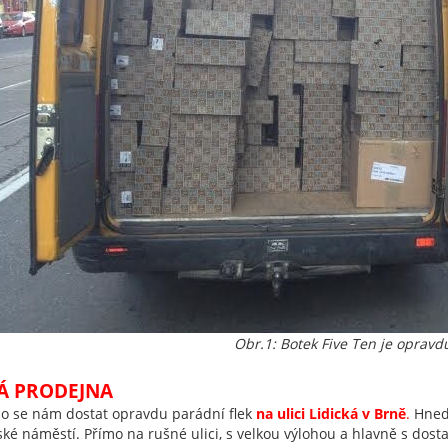
Obr.1: Botek Five Ten je oprav
Á PRODEJNA
lo se nám dostat opravdu parádní flek
na ulici Lidická v Brně
.
Hned 
ké náměstí. Přímo na rušné ulici, s velkou výlohou a hlavně s dost