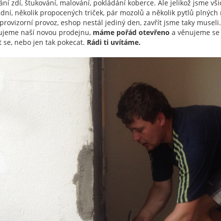
ní zdí, štukování, malování, pokládání koberce. Ale jelikož jsme vši
 dní, několik propocených triček, pár mozolů a několik pytlů plných
i provizorní provoz, eshop nestál jediný den, zavřít jsme taky muse
ujeme naší novou prodejnu,
máme pořád otevřeno
a věnujeme se v
t se, nebo jen tak pokecat.
Rádi ti uvítáme.