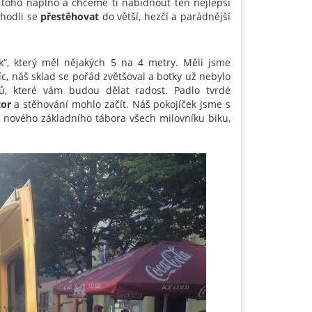
 toho naplno a chceme ti nabídnout ten nejlepší
hodli se
přestěhovat
do větší, hezčí a parádnější
ek“, který měl nějakých 5 na 4 metry. Měli jsme
íc, náš sklad se pořád zvětšoval a botky už nebylo
ů, které vám budou dělat radost. Padlo tvrdé
tor
a stěhování mohlo začít. Náš pokojíček jsme s
bení nového základního tábora všech milovníku biku,