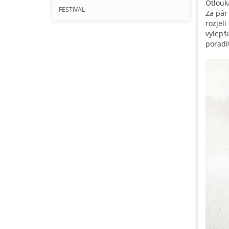
Otlouká
FESTIVAL
Za pár
rozjel
vylepš
poradi