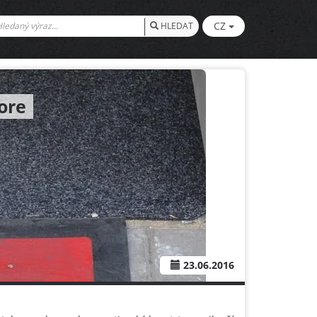
CZ
HLEDAT
ore
23.06.2016