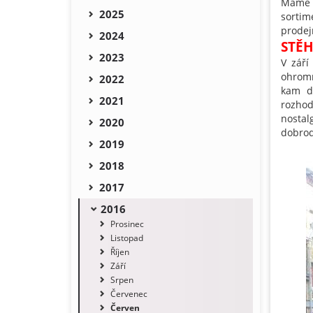
Máme 
2025
sortim
prodej
2024
STĚ
2023
V září
ohromn
2022
kam dá
2021
rozhod
nostalg
2020
dobrod
2019
2018
2017
2016
Prosinec
Listopad
Říjen
Září
Srpen
Červenec
Červen