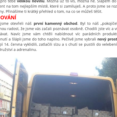
pro tebe
velikou novinu
. Možná už to víš, možná ne. Šlapem do
ent na tom nejlepším místě, které si zamiluješ. A proto jsme se roz
ny. Přinášíme ti krátký přehled o tom, na co se můžeš těšit.
HOVÁNÍ
 jsme otevřeli náš
první kamenný obchod
. Byl to náš „pokojíč
ou radost, že jsme vás začali poznávat osobně. Chodili jste víc a v
vat. Navíc jsme vám chtěli nabídnout víc parádních produkt
nutí a šlápli jsme do toho naplno. Pečlivě jsme vybrali
nový pros
ií 14. června vyklidili, zatlačili slzu a s chutí se pustili do vele
ružství a adrenalinu.