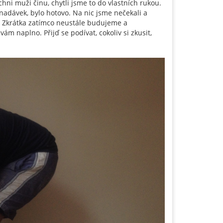
chni muži činu, chytli jsme to do vlastních rukou.
 nadávek, bylo hotovo. Na nic jsme nečekali a
li. Zkrátka zatímco neustále budujeme a
ám naplno. Přijď se podívat, cokoliv si zkusit,