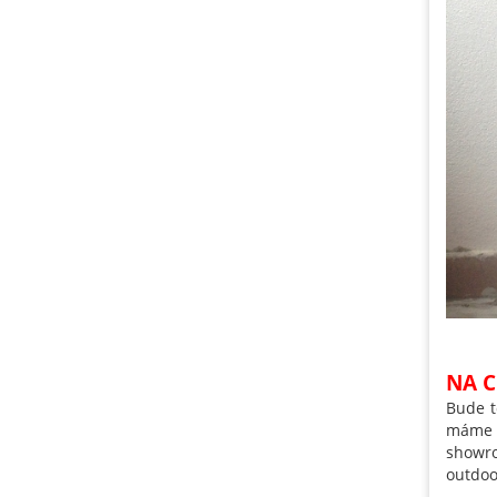
NA C
Bude 
mám
showr
outdo