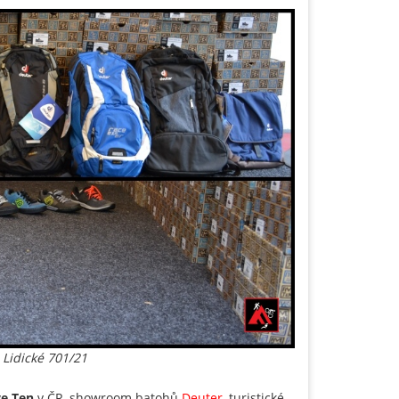
Lidické 701/21
ve Ten
v ČR, showroom batohů
Deuter
, turistické