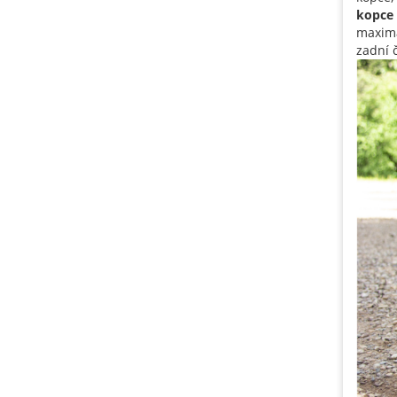
kopce
maxim
zadní 