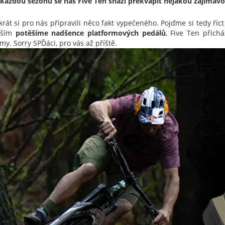
 každou sezónu se nás Five Ten snaží překvapit nějakou zajímav
krát si pro nás připravili něco fakt vypečeného. Pojďme si tedy říct
vším
potěšíme nadšence platformových pedálů
, Five Ten přic
my. Sorry SPĎáci, pro vás až příště.