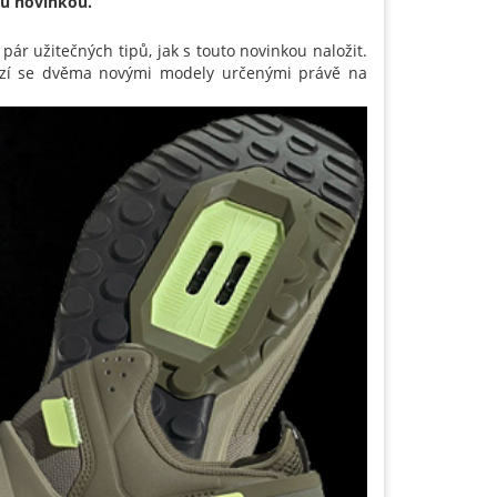
ou novinkou.
 pár užitečných tipů, jak s touto novinkou naložit.
hází se dvěma novými modely určenými právě na