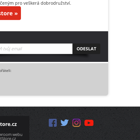
čeným pro veškerá dobrodružství.
tore »
ODESLAT
přáteli:
tore.cz
owroom webu
Store.cz