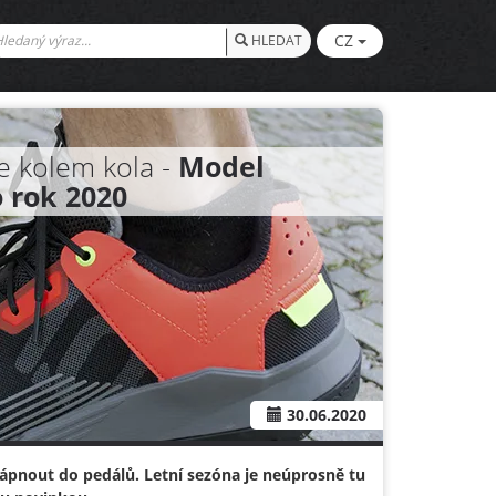
CZ
HLEDAT
e kolem kola -
Model
o rok 2020
30.06.2020
ápnout do pedálů. Letní sezóna je neúprosně tu