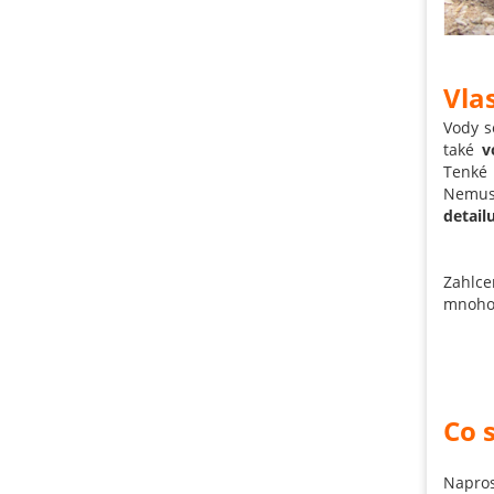
Vla
Vody s
také
v
Tenké 
Nemusí
detail
Zahlce
mnohok
Co 
Napros