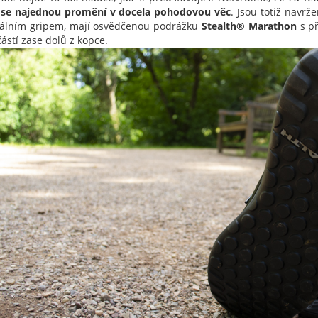
 se najednou promění v docela pohodovou věc
.
Jsou totiž navrže
álním gripem, mají osvědčenou podrážku
Stealth® Marathon
s př
částí zase dolů z kopce.