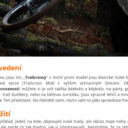
vedení
ou jsou tzv. „
Trailcrossy
“ z nichž první model jsou klasické nízké bo
ková verze (Trailcross Mid) s vyšším ochranným límcem. 
covaností
, můžete si je vzít takřka kdekoliv a kdykoliv, na párty, 
v. trail buildery, nebo na běžnou turistiku.
Jsou výrazně lehčí a 
ve Ten představil. No řeknětě sami, nezní vám to jako opravdová fr
žití
říklad, jedeš na kole, objevuješ nové traily, ale občas tvoje nohy 
 ale nejde to tak hladce, jak si představuješ. Netvrdíme, že za t