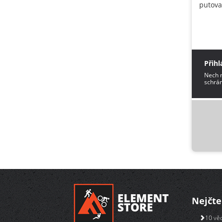
putova
Přihl
Nech m
schrán
Nejčte
10 věc