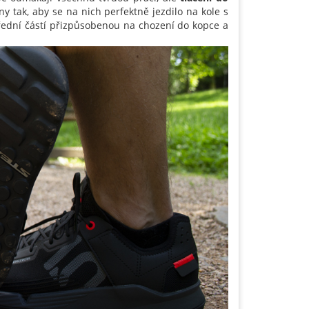
ny tak, aby se na nich perfektně jezdilo na kole s
ední částí přizpůsobenou na chození do kopce a