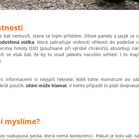
stnosti
e bát nemusíš, stane se tvým přítelem.
Síťové panely a jazyk ze s
odotěsná stélka
, která zabraňuje vniknutí vlhkosti do podešve z
vrstvy hmoty D3O (používané při výrobě chráničů) absorbují náraz
š se však bát, že by to snad jakkoliv narušilo vzhled. I to mají
u
.
ní informacemi si nejspíš řeknete, kolik tohle monstrum asi váž
rát poučili,
zdání může klamat
. V tomto případě to platí dvojnáso
si myslíme?
to nadupaná pecka, která nemá konkurenci. Pokud je kolo váš nást