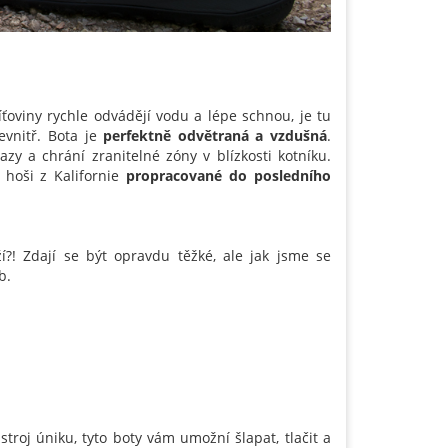
íťoviny rychle odvádějí vodu a lépe schnou, je tu
evnitř.
Bota je
perfektně odvětraná a vzdušná
.
y a chrání zranitelné zóny v blízkosti kotníku.
 hoši z Kalifornie
propracované do posledního
í?! Zdají se být opravdu těžké, ale jak jsme se
b.
roj úniku, tyto boty vám umožní šlapat, tlačit a