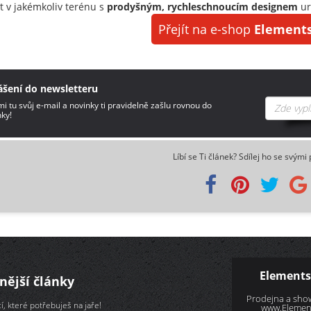
t v jakémkoliv terénu s
prodyšným, rychleschnoucím designem
ur
Přejít na e-shop
Elements
ášení do newsletteru
i tu svůj e-mail a novinky ti pravidelně zašlu rovnou do
ky!
Líbí se Ti článek? Sdílej ho se svými 
Elements
nější články
Prodejna a sh
í, které potřebuješ na jaře!
www.Element