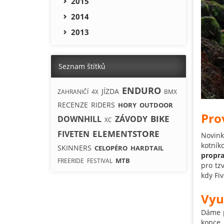
2015
2014
2013
Seznam štítků
ENDURO
JÍZDA
ZAHRANIČÍ
4X
BMX
RECENZE
RIDERS
HORY
OUTDOOR
Pro
BIKE
DOWNHILL
ZÁVODY
XC
ELEMENTSTORE
FIVETEN
Novink
kotní
SKINNERS
CELOPÉRO
HARDTAIL
propra
MTB
FREERIDE
FESTIVAL
pro tz
kdy Fi
Vyu
Dáme p
kopce,