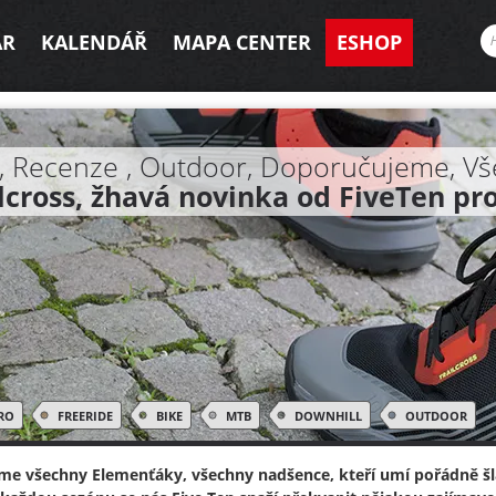
AR
KALENDÁŘ
MAPA CENTER
ESHOP
, Recenze , Outdoor, Doporučujeme, Vš
lcross, žhavá novinka od FiveTen pr
RO
FREERIDE
BIKE
MTB
DOWNHILL
OUTDOOR
me všechny Elemenťáky, všechny nadšence, kteří umí pořádně šl