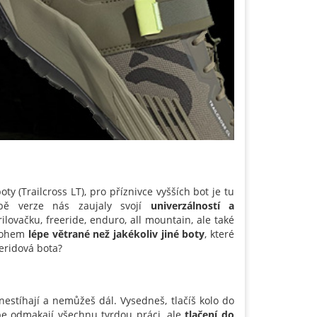
ty (Trailcross LT), pro příznivce vyšších bot je tu
Obě verze nás zaujaly svojí
univerzálností a
grilovačku, freeride, enduro, all mountain, ale také
mnohem
lépe větrané než jakékoliv jiné boty
, které
eeridová bota?
nestíhají a nemůžeš dál. Vysedneš, tlačíš kolo do
ebe odmakají všechnu tvrdou práci, ale
tlačení do