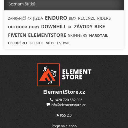
Seznam štítků
ENDURO
JÍZDA
RECENZE
RIDERS
ZAHRANIČÍ
4X
BMX
BIKE
DOWNHILL
ZÁVODY
OUTDOOR
HORY
XC
ELEMENTSTORE
FIVETEN
SKINNERS
HARDTAIL
CELOPÉRO
MTB
FREERIDE
FESTIVAL
ElementStore.cz
+420 720 582 035
info@elementstore.cz
RSS 2.0
Přejít na e-shop