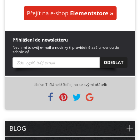
Přejít na e-shop
Elementstore »
Přihlášení do newsletteru
Nech mi tu svůj e-mail a novinky ti pravidelně zašlu rovnou do
schránky!
ODESLAT
Líbí se Ti článek? Sdílej ho se svými přáteli:
BLOG