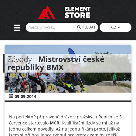
CZ
HLEDAT
Závody -
Mistrovství české
republiky BMX
09.09.2014
Na perfektně připravené dráze v pražských Řepích se 5.
července startovalo
MČR
. Kvalifikační jízdy se mi až na
jednu celkem povedly. Až na jednu říkám proto, jelikož
jsem si přilbou lehce rýpnul pro vzorek zeminy zdejší