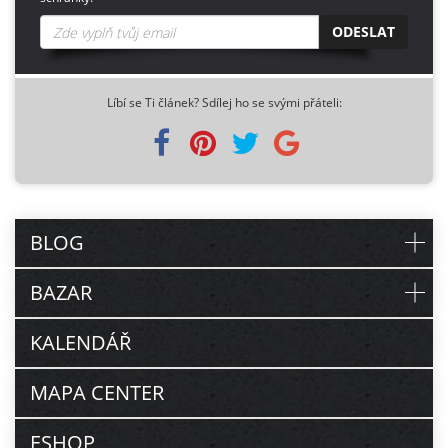
ODESLAT
Líbí se Ti článek? Sdílej ho se svými přáteli:
BLOG
BAZAR
KALENDÁŘ
MAPA CENTER
ESHOP