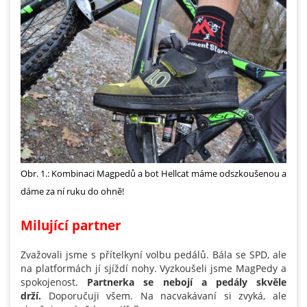
Obr. 1.: Kombinaci Magpedů a bot Hellcat máme odszkoušenou a
dáme za ní ruku do ohně!
Milující partner
Zvažovali jsme s přítelkyní volbu pedálů. Bála se SPD, ale
na platformách jí sjíždí nohy. Vyzkoušeli jsme MagPedy a
spokojenost.
Partnerka se nebojí a pedály skvěle
drží.
Doporučuji všem. Na nacvakávaní si zvyká, ale