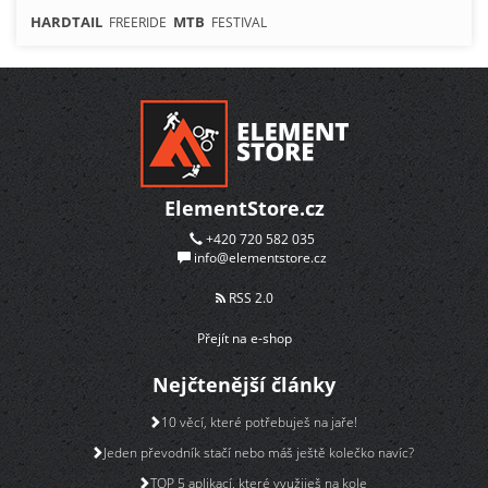
HARDTAIL
MTB
FREERIDE
FESTIVAL
ElementStore.cz
+420 720 582 035
info@elementstore.cz
RSS 2.0
Přejít na e-shop
Nejčtenější články
10 věcí, které potřebuješ na jaře!
Jeden převodník stačí nebo máš ještě kolečko navíc?
TOP 5 aplikací, které využiješ na kole