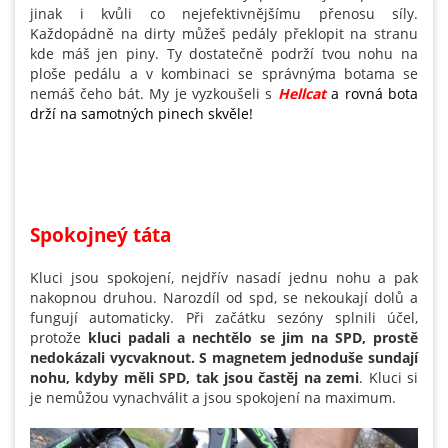
jinak i kvůli co nejefektivnějšímu přenosu síly.
Každopádně na dirty můžeš pedály překlopit na stranu
kde máš jen piny. Ty dostatečně podrží tvou nohu na
ploše pedálu a v kombinaci se správnýma botama se
nemáš čeho bát. My je vyzkoušeli s
Hellcat
a rovná bota
drží na samotných pinech skvěle!
Spokojneý táta
Kluci jsou spokojení, nejdřív nasadí jednu nohu a pak
nakopnou druhou. Narozdíl od spd, se nekoukají dolů a
fungují automaticky. Při začátku sezóny splnili účel,
protože
kluci padali a nechtělo se jim na SPD, prostě
nedokázali vycvaknout. S magnetem jednoduše sundají
nohu, kdyby měli SPD, tak jsou častěj na zemi
. Kluci si
je nemůžou vynachválit a jsou spokojení na maximum.