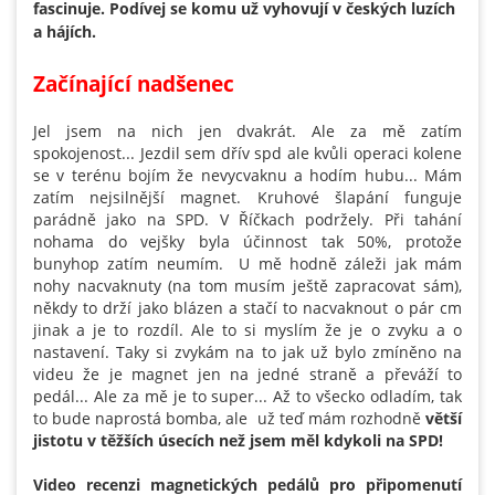
fascinuje. Podívej se komu už vyhovují v českých luzích
a hájích.
Začínající nadšenec
Jel jsem na nich jen dvakrát. Ale za mě zatím
spokojenost... Jezdil sem dřív spd ale kvůli operaci kolene
se v terénu bojím že nevycvaknu a hodím hubu... Mám
zatím nejsilnější magnet. Kruhové šlapání funguje
parádně jako na SPD. V Říčkach podržely. Při tahání
nohama do vejšky byla účinnost tak 50%, protože
bunyhop zatím neumím. U mě hodně záleži jak mám
nohy nacvaknuty (na tom musím ještě zapracovat sám),
někdy to drží jako blázen a stačí to nacvaknout o pár cm
jinak a je to rozdíl. Ale to si myslím že je o zvyku a o
nastavení. Taky si zvykám na to jak už bylo zmíněno na
videu že je magnet jen na jedné straně a převáží to
pedál... Ale za mě je to super... Až to všecko odladím, tak
to bude naprostá bomba, ale už teď mám rozhodně
větší
jistotu v těžších úsecích než jsem měl kdykoli na SPD!
Video recenzi magnetických pedálů pro připomenutí