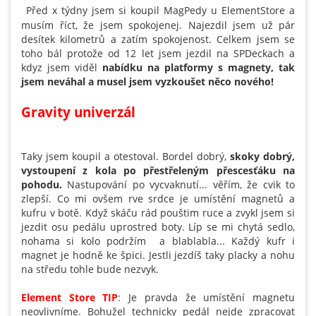
Před x týdny jsem si koupil MagPedy u ElementStore a
musím říct, že jsem spokojenej. Najezdil jsem už pár
desítek kilometrů a zatím spokojenost. Celkem jsem se
toho bál protože od 12 let jsem jezdil na SPDeckach a
kdyz jsem viděl
nabídku na platformy s magnety, tak
jsem neváhal a musel jsem vyzkoušet něco nového!
Gravity univerzál
Taky jsem koupil a otestoval. Bordel dobrý,
skoky dobrý,
vystoupení z kola po přestřeleným přescesťáku na
pohodu.
Nastupování po vycvaknutí... věřím, že cvik to
zlepší. Co mi ovšem rve srdce je umístění magnetů a
kufru v b
otě. Když skáču rád pouštim ruce a zvykl jsem si
jezdit osu pedálu uprostred boty. Líp se mi chytá sedlo,
nohama si kolo podržím a blablabla... Každý kufr i
magnet je hodně ke špici. Jestli jezdíš taky placky a nohu
na středu tohle bude nezvyk.
Element Store TIP
: Je pravda že umístění magnetu
neovlivníme. Bohužel technicky pedál nejde zpracovat