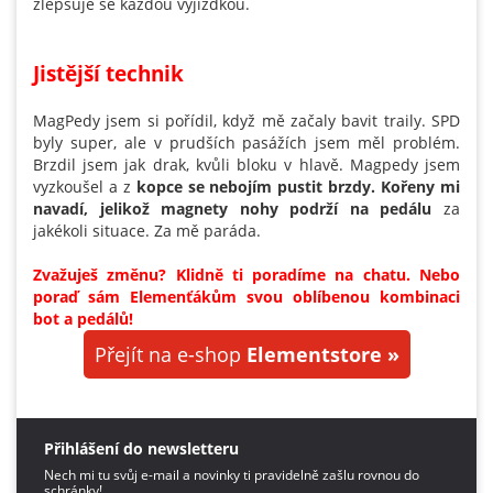
zlepšuje se každou vyjížďkou.
Jistější technik
MagPedy jsem si pořídil, když mě začaly bavit traily. SPD
byly super, ale v prudších pasážích jsem měl problém.
Brzdil jsem jak drak, kvůli bloku v hlavě. Magpedy jsem
vyzkoušel a z
kopce se nebojím pustit brzdy. Kořeny mi
navadí, jelikož magnety nohy podrží na pedálu
za
jakékoli situace. Za mě paráda.
Zvažuješ změnu? Klidně ti poradíme na chatu. Nebo
poraď sám Elemenťákům svou oblíbenou kombinaci
bot a pedálů!
Přejít na e-shop
Elementstore »
Přihlášení do newsletteru
Nech mi tu svůj e-mail a novinky ti pravidelně zašlu rovnou do
schránky!