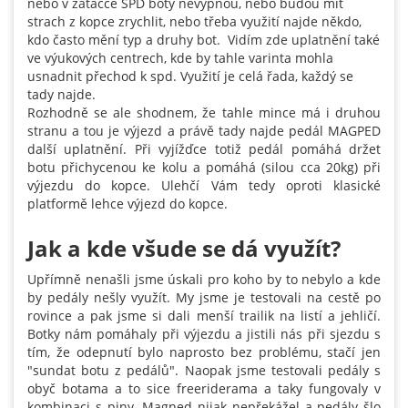
nebo v zatáčce SPD boty nevypnou, nebo budou mít
strach z kopce zrychlit, nebo třeba využití najde někdo,
kdo často mění typ a druhy bot. Vidím zde uplatnění také
ve výukových centrech, kde by tahle varinta mohla
usnadnit přechod k spd. Využití je celá řada, každý se
tady najde.
Rozhodně se ale shodnem, že tahle mince má i druhou
stranu a tou je výjezd a právě tady najde pedál MAGPED
další uplatnění. Při vyjížďce totiž pedál pomáhá držet
botu přichycenou ke kolu a pomáhá (silou cca 20kg) při
výjezdu do kopce. Ulehčí Vám tedy oproti klasické
platformě lehce výjezd do kopce.
Jak a kde všude se dá využít?
Upřímně nenašli jsme úskali pro koho by to nebylo a kde
by pedály nešly využít. My jsme je testovali na cestě po
rovince a pak jsme si dali menší trailik na listí a jehličí.
Botky nám pomáhaly při výjezdu a jistili nás při sjezdu s
tím, že odepnutí bylo naprosto bez problému, stačí jen
"sundat botu z pedálů". Naopak jsme testovali pedály s
obyč botama a to sice freeriderama a taky fungovaly v
kombinaci s piny. Magned nijak nepřekážel a pedály šlo