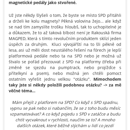
magnetické pedály jako stvořené.
Už jste někdy šlyšeli o tom, že byste se místo SPD přitáhli
a drželi ke kolu magnety? Pěkná volovina žejo... ale když
se nad tím zamyslíte trošku hloubš, tak to uchopitelné je
a důkazem, že to až taková blbost není je Rakouská firma
MAGPED, která s tímto revolučním produktem sklízí jeden
úspěch za druhým. Kluci vývojářští na to šli pěkně od
lesa, asi už měli dost neustálého řešení na fórech je lepší
platformová pedále nebo ta na SPD nebo je možná už
štvalo se pořád přezouvat z SPD na platformy (třeba při
změně se sjezdu na pumptrack, nebo projížďce s
přítelkyní a psem), nebo možná jen chtěli pomoct
ostatním vyřešit jednu velkou "otázku".
Mimochodem
taky jste si někdy položili podobnou otázku? -> za mě
věčné téma...
Mám přejít z platforem na SPD? Co když s SPD spadnu,
vypnu se pak nebo si nabančím, že se z toho budu měsíc
vzpamatovávat? A co když pojedu s SPD v zatáčce a budu
chtít vycvaknout v rychlosti, naučím se to? A mnoho
dalších otázek, které běžně slýchám u lidí co jezdí