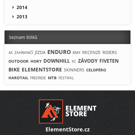
2014
2013
Seznam štítků
ENDURO
JÍZDA
RECENZE
RIDERS
4X
ZAHRANIČÍ
BMX
DOWNHILL
ZÁVODY
FIVETEN
OUTDOOR
HORY
XC
BIKE
ELEMENTSTORE
SKINNERS
CELOPÉRO
HARDTAIL
MTB
FREERIDE
FESTIVAL
ElementStore.cz