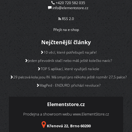
+420 720 582 035
info@elementstore.cz
RSS 2.0
Přejít na e-shop
Nejčtenější články
10 věcí, které potřebuješ na jaře!
Jeden převodník stačí nebo máš ještě kolečko navíc?
TOP 5 aplikací, které využiješ na kole
29 palcová kola jsou IN. Má smysl pro někoho ještě rozměr 27,5 palce?
MagPed - ENDURO: přichází revoluce?
Elementstore.cz
Prodejna a showroom webu
www.ElementStore.cz
Křenová 22, Brno 60200