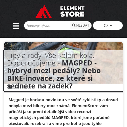
CZ
HLEDAT
Tipy a rady, Vše kolem kola,
Doporučujeme -
MAGPED -
hybryd mezi pedály? Nebo
BIKE-inovace, ze které si
sednete na zadek?
24.11.2018
Magped je horkou novinkou ve světě cyklistiky a dosud
nebyla mezi bikery moc známá. ElementStore vám
přináší jako první detailnější video recenzi
magnetických pedálů MAGPED, které jsme pořádně
otestovali, rozebrali a víme pro koho jsou tyhle