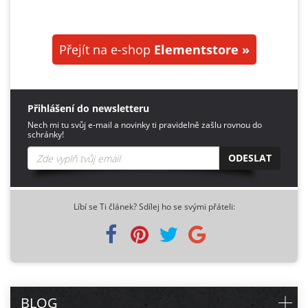
Přejít na e-shop
Elementstore »
Přihlášení do newsletteru
Nech mi tu svůj e-mail a novinky ti pravidelně zašlu rovnou do
schránky!
ODESLAT
Líbí se Ti článek? Sdílej ho se svými přáteli:
BLOG