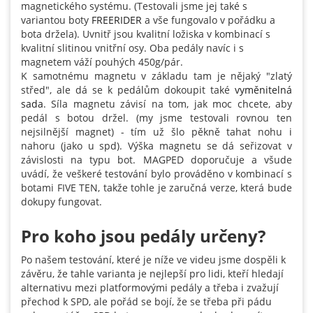
magnetického systému. (Testovali jsme jej také s
variantou boty
FREERIDER
a vše fungovalo v pořádku a
bota držela). Uvnitř jsou kvalitní ložiska v kombinací s
kvalitní slitinou vnitřní osy. Oba pedály navíc i s
magnetem váží pouhých 450g/pár.
K samotnému magnetu v základu tam je nějaký "zlatý
střed", ale dá se k pedálům dokoupit také
vyměnitelná
sada
. Síla magnetu závisí na tom, jak moc chcete, aby
pedál s botou držel. (my jsme testovali rovnou ten
nejsilnější magnet) - tím už šlo pěkně tahat nohu i
nahoru (jako u spd). Výška magnetu se dá seřizovat v
závislosti na typu bot. MAGPED doporučuje a všude
uvádí, že veškeré testování bylo prováděno v kombinací s
botami FIVE TEN, takže tohle je zaručná verze, která bude
dokupy fungovat.
Pro koho jsou pedály určeny?
Po našem testování, které je níže ve videu jsme dospěli k
závěru, že tahle varianta je nejlepší pro lidi, kteří hledají
alternativu mezi platformovými pedály a třeba i zvažují
přechod k SPD, ale pořád se bojí, že se třeba při pádu