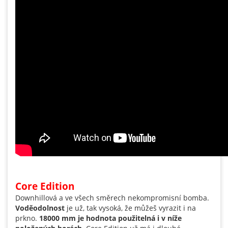
Core Edition
Downhillová a ve všech směrech nekompromisní bomba.
Voděodolnost
je už, tak vysoká, že můžeš vyrazit i na
prkno.
18000 mm je hodnota použitelná i v níže