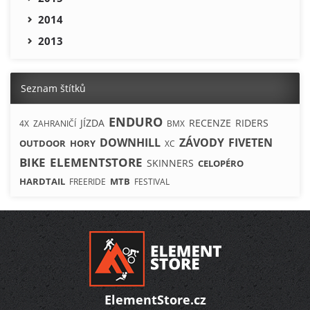
2014
2013
Seznam štítků
ENDURO
JÍZDA
RECENZE
RIDERS
4X
ZAHRANIČÍ
BMX
DOWNHILL
ZÁVODY
FIVETEN
OUTDOOR
HORY
XC
BIKE
ELEMENTSTORE
SKINNERS
CELOPÉRO
HARDTAIL
MTB
FREERIDE
FESTIVAL
ElementStore.cz