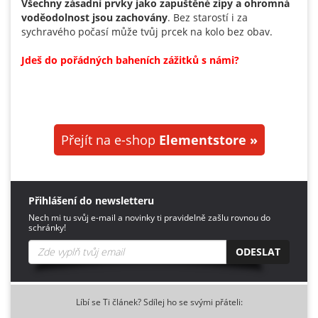
Všechny zásadní prvky jako zapuštěné zipy a ohromná
voděodolnost jsou zachovány
. Bez starostí i za
sychravého počasí může tvůj prcek na kolo bez obav.
Jdeš do pořádných baheních zážitků s námi?
Přejít na e-shop
Elementstore »
Přihlášení do newsletteru
Nech mi tu svůj e-mail a novinky ti pravidelně zašlu rovnou do
schránky!
ODESLAT
Líbí se Ti článek? Sdílej ho se svými přáteli: