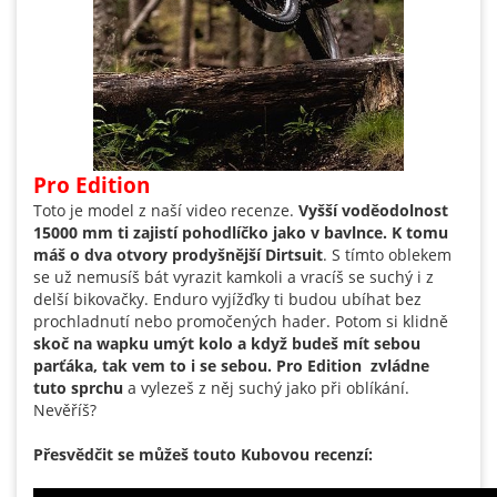
Pro Edition
Toto je model z naší video recenze.
Vyšší voděodolnost
15000 mm ti zajistí pohodlíčko jako v bavlnce. K tomu
máš o dva otvory prodyšnější Dirtsuit
. S tímto oblekem
se už nemusíš bát vyrazit kamkoli a vracíš se suchý i z
delší bikovačky. Enduro vyjížďky ti budou ubíhat bez
prochladnutí nebo promočených hader. Potom si klidně
skoč na wapku umýt kolo a když budeš mít sebou
parťáka, tak vem to i se sebou. Pro Edition zvládne
tuto sprchu
a vylezeš z něj suchý jako při oblíkání.
Nevěříš?
Přesvědčit se můžeš touto Kubovou recenzí: