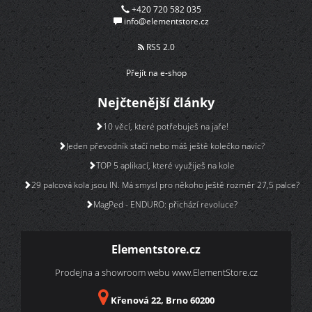
+420 720 582 035
info@elementstore.cz
RSS 2.0
Přejít na e-shop
Nejčtenější články
10 věcí, které potřebuješ na jaře!
Jeden převodník stačí nebo máš ještě kolečko navíc?
TOP 5 aplikací, které využiješ na kole
29 palcová kola jsou IN. Má smysl pro někoho ještě rozměr 27,5 palce?
MagPed - ENDURO: přichází revoluce?
Elementstore.cz
Prodejna a showroom webu
www.ElementStore.cz
Křenová 22, Brno 60200