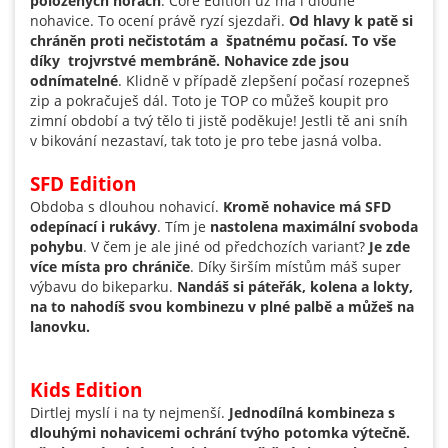
položených horách
. Core Edition už má i dlouhé
nohavice. To ocení právě ryzí sjezdaři.
Od hlavy k patě si
chráněn proti nečistotám a špatnému počasí. To vše
díky trojvrstvé membráně. Nohavice zde jsou
odnímatelné
. Klidně v případě zlepšení počasí rozepneš
zip a pokračuješ dál. Toto je TOP co můžeš koupit pro
zimní období a tvý tělo ti jistě poděkuje! Jestli tě ani sníh
v bikování nezastaví, tak toto je pro tebe jasná volba.
SFD Edition
Obdoba s dlouhou nohavicí.
Kromě nohavice má SFD
odepínací i rukávy
. Tím je
nastolena maximální svoboda
pohybu
. V čem je ale jiné od předchozích variant?
Je zde
více místa pro chrániče
. Díky širším místům máš super
výbavu do bikeparku.
Nandáš si páteřák, kolena a lokty,
na to nahodíš svou kombinezu v plné palbě a můžeš na
lanovku.
Kids Edition
Dirtlej myslí i na ty nejmenší.
Jednodílná kombineza s
dlouhými nohavicemi ochrání tvýho potomka výtečně.