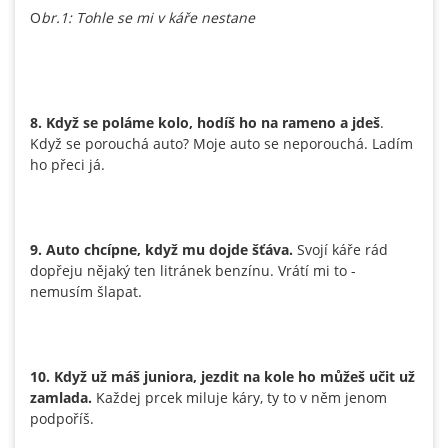
O
br.1: Tohle se mi v káře nestane
8. Když se poláme kolo, hodíš ho na rameno a jdeš
.
Když se porouchá auto? Moje auto se neporouchá. Ladím
ho přeci já.
9. Auto chcípne, když mu dojde šťáva.
Svojí káře rád
dopřeju nějaký ten litránek benzínu. Vrátí mi to -
nemusím šlapat.
10. Když už máš juniora, jezdit na kole ho můžeš učit už
zamlada.
Každej prcek miluje káry, ty to v něm jenom
podpoříš.