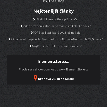
Přejít na e-shop
Nejčtenější články
10 věcí, které potřebuješ na jaře!
Jeden převodník stačí nebo máš ještě kolečko navíc?
TOP 5 aplikací, které využiješ na kole
29 palcová kola jsou IN. Má smysl pro někoho ještě rozměr 27,5 palce?
MagPed - ENDURO: přichází revoluce?
Elementstore.cz
Prodejna a showroom webu
www.ElementStore.cz
Křenová 22, Brno 60200