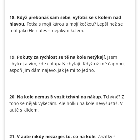
18. Když překonáš sám sebe, vyfotíš se s kolem nad
hlavou.
Fotka s mojí károu a mojí kočkou? Lepší než se
fotit jako Hercules s nějakým kolem.
19. Pokuty za rychlost se tě na kole netýkají.
Jsem
chytrej a vím, kde chlupatý chytají. Když už mě čapnou,
aspoň jim dám najevo, jak je mi to jedno.
20. Na kole nemusíš vozit tchýni na nákup.
Tchýně? Z
toho se nějak vykecám. Ale holku na kole nevyšustíš. V
autě s klidem.
21. V autě nikdy nezažiješ to, co na kole.
Zážitky s