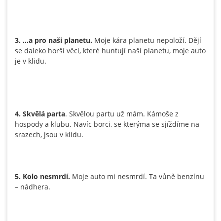
3. …a pro naši planetu.
Moje kára planetu nepoloží. Dějí
se daleko horší věci, které huntují naší planetu, moje auto
je v klidu.
4. Skvělá parta
. Skvělou partu už mám. Kámoše z
hospody a klubu. Navíc borci, se kterýma se sjíždíme na
srazech, jsou v klidu.
5. Kolo nesmrdí.
Moje auto mi nesmrdí. Ta vůně benzínu
– nádhera.