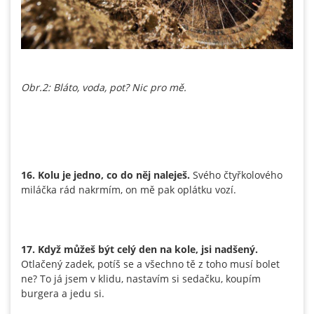
Obr.2: Bláto, voda, pot? Nic pro mě.
16. Kolu je jedno, co do něj naleješ.
Svého čtyřkolového
miláčka rád nakrmím, on mě pak oplátku vozí.
17. Když můžeš být celý den na kole, jsi nadšený.
Otlačený zadek, potíš se a všechno tě z toho musí bolet
ne? To já jsem v klidu, nastavím si sedačku, koupím
burgera a jedu si.