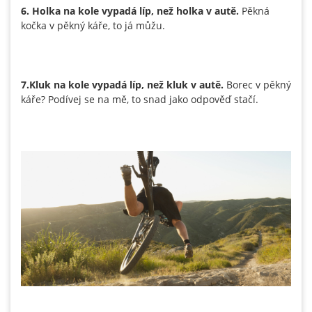
6. Holka na kole vypadá líp, než holka v autě.
Pěkná
kočka v pěkný káře, to já můžu.
7.Kluk na kole vypadá líp, než kluk v autě.
Borec v pěkný
káře? Podívej se na mě, to snad jako odpověď stačí.