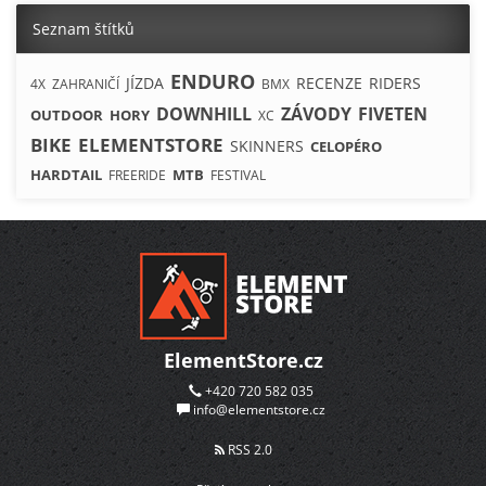
Seznam štítků
ENDURO
JÍZDA
RECENZE
RIDERS
4X
ZAHRANIČÍ
BMX
DOWNHILL
ZÁVODY
FIVETEN
OUTDOOR
HORY
XC
BIKE
ELEMENTSTORE
SKINNERS
CELOPÉRO
HARDTAIL
MTB
FREERIDE
FESTIVAL
ElementStore.cz
+420 720 582 035
info@elementstore.cz
RSS 2.0