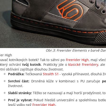
Obr.3: Freerider Elements v barvě Da
der High
znavač kotníkových botek? Tak to sáhni po
Freerider High
, mají vše
 který ochrání
tvůj kotník
. Prakticky jde o
klasické Freeridery
, al
tní obšívání zajišťuje dlouhou životnost.
Podrážka:
Tečkovaná
Stealth S1
- vysoká přilnavost, dlouhá ži
Svrchní část:
Drsněná kůže v kombinaci s PU zaručuje
pe
životnost.
Slabší stránky:
Těžko se nazouvají a mají horší prodyšnost, to
Proč je vybrat:
Pokud hledáš univerzální a spolehlivou botk
lepší volby než
Freerider High
.