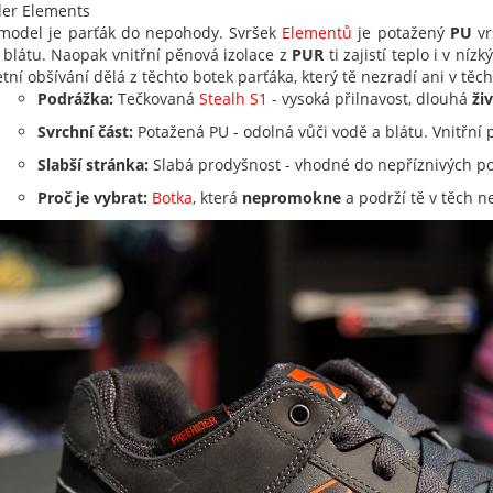
der Elements
model je parťák do nepohody. Svršek
Elementů
je potažený
PU
vr
 blátu. Naopak vnitřní pěnová izolace z
PUR
ti zajistí teplo i v ní
tní obšívání dělá z těchto botek parťáka, který tě nezradí ani v t
Podrážka:
Tečkovaná
Stealh S1
- vysoká přilnavost, dlouhá
ži
Svrchní část:
Potažená PU - odolná vůči vodě a blátu. Vnitřní p
Slabší stránka:
Slabá prodyšnost - vhodné do nepříznivých 
Proč je vybrat:
Botka
, která
nepromokn
e
a podrží tě v těch 