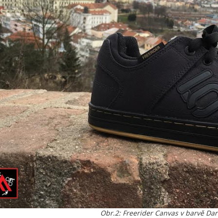
Obr.2: Freerider Canvas v barvě Dar