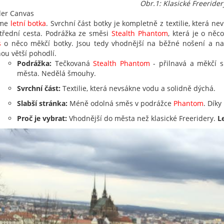
Obr.1: Klasické Freerider
der Canvas
ěme
letní botka
. Svrchní část botky je kompletně z textilie, která 
střední cesta. Podrážka ze směsi
Stealth Phantom
, která je o ně
s
o něco měkčí botky. Jsou tedy vhodnější na běžné nošení a n
ou větší pohodlí.
Podrážka:
Tečkovaná
Stealth Phantom
- přilnavá a měkčí s
města. Nedělá šmouhy.
Svrchní část:
Textilie, která nevsákne vodu a solidně dýchá.
Slabší stránka:
Méně odolná směs v podrážce
Phantom
. Díky
Proč je vybrat:
Vhodnější do města než klasické Freeridery.
L