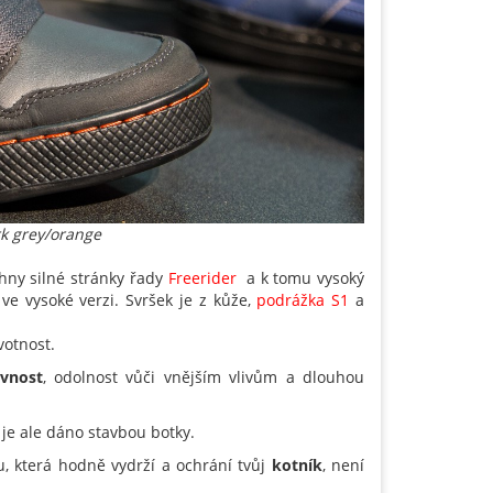
rk grey/orange
chny silné stránky řady
Freerider
a k tomu vysoký
e ve vysoké verzi. Svršek je z kůže,
podrážka S1
a
votnost.
vnost
, odolnost vůči vnějším vlivům a dlouhou
 je ale dáno stavbou botky.
u, která hodně vydrží a ochrání tvůj
kotník
, není