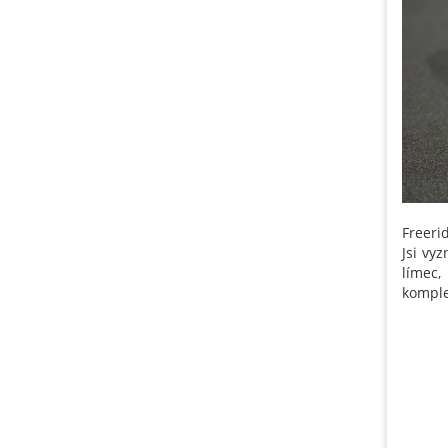
Freeri
Jsi vy
límec,
komple