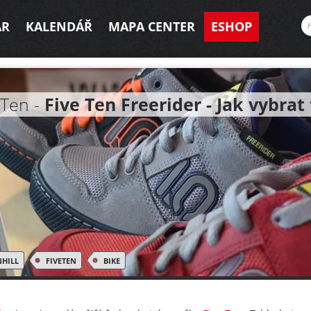
AR
KALENDÁŘ
MAPA CENTER
ESHOP
 Ten -
Five Ten Freerider - Jak vybrat
HILL
FIVETEN
BIKE