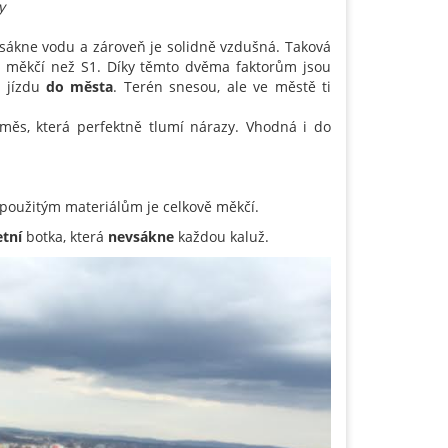
y
nevsákne vodu a zároveň je solidně vzdušná. Taková
co měkčí než S1. Díky těmto dvěma faktorům jsou
a jízdu
do města
. Terén snesou, ale ve městě ti
měs, která perfektně tlumí nárazy. Vhodná i do
 použitým materiálům je celkově měkčí.
etní
botka, která
nevsákne
každou kaluž.