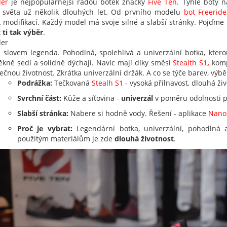
der
je nejpopulárnější řadou botek značky
Five Ten
. Tyhle boty 
 světa už několik dlouhých let. Od prvního modelu
bot Freeride
k modifikací. Každý model má svoje silné a slabší stránky. Pojďme
 ti tak výběr
.
der
 slovem legenda. Pohodlná, spolehlivá a univerzální botka, ktero
ěkně sedí a solidně dýchají. Navíc mají díky směsi
Stealth S1
,
komp
ečnou životnost. Zkrátka univerzální držák. A co se týče barev, výbě
Podrážka:
Tečkovaná
Stealh S1
- vysoká přilnavost, dlouhá ži
Svrchní část:
Kůže a síťovina -
univerzál
v poměru odolnosti p
Slabší stránka:
Nabere si hodně vody. Řešení - aplikace
Nano
Proč je vybrat:
Legendární botka, univerzální, pohodlná a
použitým materiálům je zde
dlouhá životnost
.