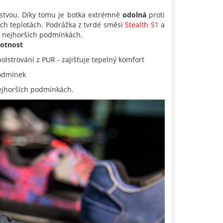
stvou. Díky tomu je botka extrémně
odolná
proti
zkých teplotách. Podrážka z tvrdé směsi
Stealth S1
a
ěch nejhorších podmínkách.
votnost
olstrování z PUR - zajišťuje tepelný komfort
podmínek
nejhorších podmínkách.