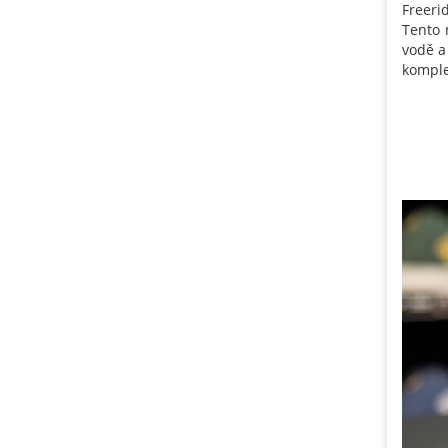
Freeri
Tento 
vodě a
komple