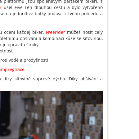
na platformu jsou spolehlivým parťákem bikerů z
r
ušel Five Ten dlouhou cestu a bylo vytvořeno
 se na jednotlivé botky podívat z tvého pohledu a
u ocení každej biker.
Freerider
můžeš nosit celý
letnímu obšívání a kombinaci kůže se síťovinou,
r je opravdu široký.
votnost
roti vodě a prodyšnosti
impregnace
 díky síťovině suprově dýchá. Díky obšívání a