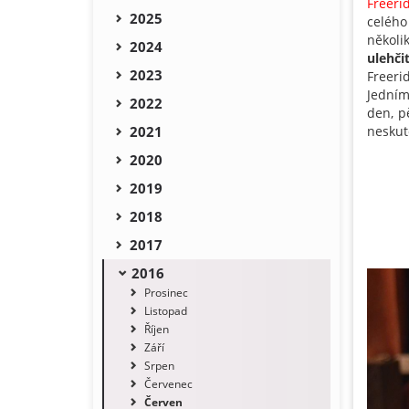
Freeri
2025
celého
několi
2024
ulehčit
2023
Freeri
Jedním
2022
den, p
2021
neskut
2020
2019
2018
2017
2016
Prosinec
Listopad
Říjen
Září
Srpen
Červenec
Červen