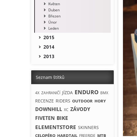
Květen
Duben
Březen
Únor
Leden
2015
2014
2013
Seznam štítků
ENDURO
JÍZDA
4X
ZAHRANIČÍ
BMX
RECENZE
RIDERS
OUTDOOR
HORY
DOWNHILL
ZÁVODY
XC
BIKE
FIVETEN
ELEMENTSTORE
SKINNERS
CELOPÉRO
HARDTAIL
MTB
FREERIDE