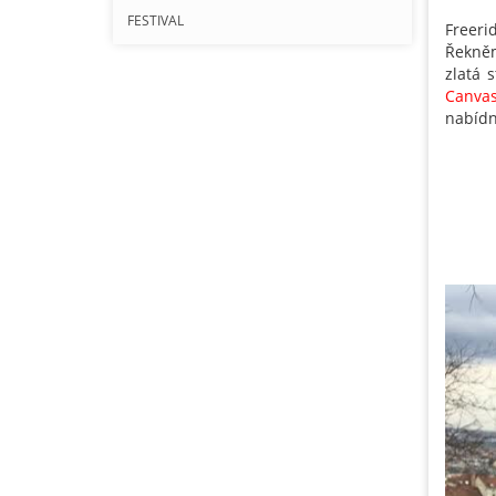
FESTIVAL
Freeri
Řekn
zlatá 
Canva
nabídn