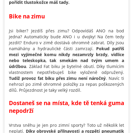
pořídit tlustokožce máš tady.
Bike na zimu
Jsi biker? Jezdíš přes zimu? Odpovídáš ANO na bod
jedna? Automaticky bude ANO i u dvojky! Na čem tedy
jezdit? Enduro v zimě dostává ohromně zabrat. Díly jsou
namáhány a hydraulické části zamrzají.
Pokud patříš
mezi vyjímečné komu nikdy nezamrzly brzdy, vidlice
nebo teleskopka, tak smekám nad tvým umem a
údržbou
. Základ Fat biku je bytelné obutí. Díky tlumícím
vlastnostem nepotřebuješ bike vyloženě odpružený.
Tudíž provoz fat biku přes zimu není náročný
. Navíc ti
nehrozí po zimě ohromné položky za repas poškozených
dílů. Průjezdnost je taky velký rozdíl.
Dostaneš se na místa, kde tě tenká guma
nepodrží
Vrstva sněhu je jen pro zimní sporty? Toto už několik let
neplatí.
Díky obrovské přilnavosti a rozpětí pneumatik