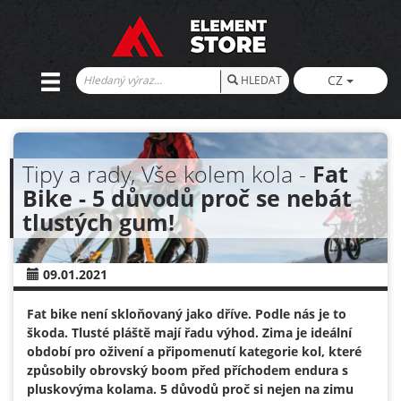
CZ
HLEDAT
Tipy a rady, Vše kolem kola -
Fat
Bike - 5 důvodů proč se nebát
tlustých gum!
09.01.2021
Fat bike není skloňovaný jako dříve. Podle nás je to
škoda. Tlusté pláště mají řadu výhod. Zima je ideální
období pro oživení a připomenutí kategorie kol, které
způsobily obrovský boom před příchodem endura s
pluskovýma kolama. 5 důvodů proč si nejen na zimu