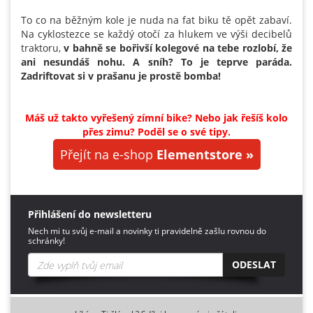
To co na běžným kole je nuda na fat biku tě opět zabaví.
Na cyklostezce se každý otočí za hlukem ve výši decibelů
traktoru,
v bahně se bořivší kolegové na tebe rozlobí, že
ani nesundáš nohu. A sníh? To je teprve paráda.
Zadriftovat si v prašanu je prostě bomba!
Máš už takto vyřešený zímní bike? Nebo jak řešíš kolo
přes zimu? Poděl se o své tipy.
Přejít na e-shop
Elementstore »
Přihlášení do newsletteru
Nech mi tu svůj e-mail a novinky ti pravidelně zašlu rovnou do
schránky!
ODESLAT