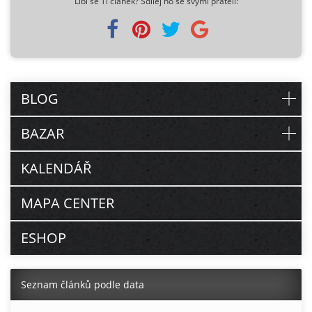
Líbí se Ti článek? Sdílej ho se svými přáteli:
BLOG
BAZAR
KALENDÁŘ
MAPA CENTER
ESHOP
Seznam článků podle data