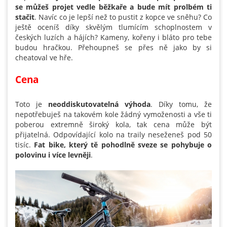
se můžeš projet vedle běžkaře a bude mít prolbém ti
stačit
. Navíc co je lepší než to pustit z kopce ve sněhu? Co
ještě oceníš díky skvělým tlumícím schoplnostem v
českých luzích a hájích? Kameny, kořeny i bláto pro tebe
budou hračkou. Přehoupneš se přes ně jako by si
cheatoval ve hře.
Cena
Toto je
neoddiskutovatelná výhoda
. Díky tomu, že
nepotřebuješ na takovém kole žádný vymoženosti a vše ti
poberou extremně široký kola, tak cena může být
přijatelná. Odpovídající kolo na traily neseženeš pod 50
tisíc.
Fat bike, který tě pohodlně sveze se pohybuje o
polovinu i více levněji
.