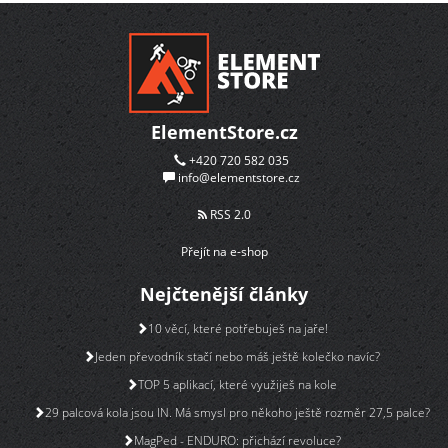
ElementStore.cz
+420 720 582 035
info@elementstore.cz
RSS 2.0
Přejít na e-shop
Nejčtenější články
10 věcí, které potřebuješ na jaře!
Jeden převodník stačí nebo máš ještě kolečko navíc?
TOP 5 aplikací, které využiješ na kole
29 palcová kola jsou IN. Má smysl pro někoho ještě rozměr 27,5 palce?
MagPed - ENDURO: přichází revoluce?