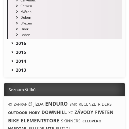
Červenec
Červen
Květen
Duben
Březen
Únor
Leden
2016
2015
2014
2013
Seznam štítků
ENDURO
JÍZDA
RECENZE
RIDERS
4X
ZAHRANIČÍ
BMX
DOWNHILL
ZÁVODY
FIVETEN
OUTDOOR
HORY
XC
BIKE
ELEMENTSTORE
SKINNERS
CELOPÉRO
HARDTAIL
MTB
FREERIDE
FESTIVAL