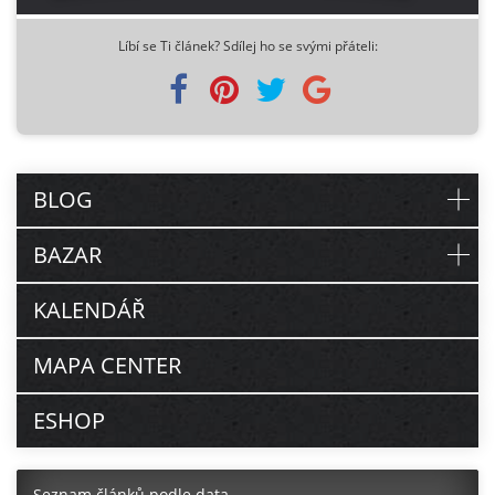
Líbí se Ti článek? Sdílej ho se svými přáteli:
BLOG
BAZAR
KALENDÁŘ
MAPA CENTER
ESHOP
Seznam článků podle data