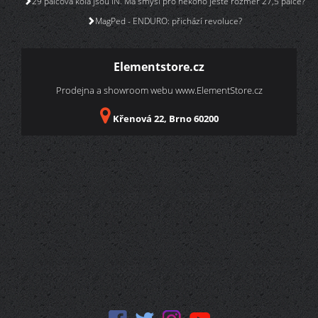
29 palcová kola jsou IN. Má smysl pro někoho ještě rozměr 27,5 palce?
MagPed - ENDURO: přichází revoluce?
Elementstore.cz
Prodejna a showroom webu
www.ElementStore.cz
Křenová 22, Brno 60200