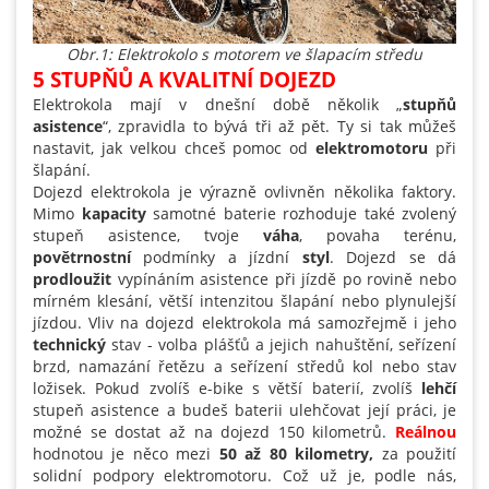
Obr.1: Elektrokolo s motorem ve šlapacím středu
5 STUPŇŮ A KVALITNÍ DOJEZD
Elektrokola mají v dnešní době několik „
stupňů
asistence
“, zpravidla to bývá tři až pět. Ty si tak můžeš
nastavit, jak velkou chceš pomoc od
elektromotoru
při
šlapání.
Dojezd elektrokola je výrazně ovlivněn několika faktory.
Mimo
kapacity
samotné baterie rozhoduje také zvolený
stupeň asistence, tvoje
váha
, povaha terénu,
povětrnostní
podmínky a jízdní
styl
. Dojezd se dá
prodloužit
vypínáním asistence při jízdě po rovině nebo
mírném klesání, větší intenzitou šlapání nebo plynulejší
jízdou. Vliv na dojezd elektrokola má samozřejmě i jeho
technický
stav - volba plášťů a jejich nahuštění, seřízení
brzd, namazání řetězu a seřízení středů kol nebo stav
ložisek. Pokud zvolíš e-bike s větší baterií, zvolíš
lehčí
stupeň asistence a budeš baterii ulehčovat její práci, je
možné se dostat až na dojezd 150 kilometrů.
Reálnou
hodnotou je něco mezi
50 až 80 kilometry,
za použití
solidní podpory elektromotoru. Což už je, podle nás,