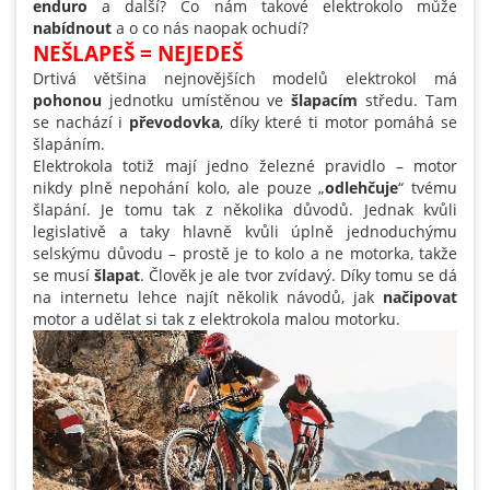
enduro
a další? Co nám takové elektrokolo může
nabídnout
a o co nás naopak ochudí?
NEŠLAPEŠ = NEJEDEŠ
Drtivá většina nejnovějších modelů elektrokol má
pohonou
jednotku umístěnou ve
šlapacím
středu. Tam
se nachází i
převodovka
, díky které ti motor pomáhá se
šlapáním.
Elektrokola totiž mají jedno železné pravidlo – motor
nikdy plně nepohání kolo, ale pouze „
odlehčuje
“ tvému
šlapání. Je tomu tak z několika důvodů. Jednak kvůli
legislativě a taky hlavně kvůli úplně jednoduchýmu
selskýmu důvodu – prostě je to kolo a ne motorka, takže
se musí
šlapat
. Člověk je ale tvor zvídavý. Díky tomu se dá
na internetu lehce najít několik návodů, jak
načipovat
motor a udělat si tak z elektrokola malou motorku.