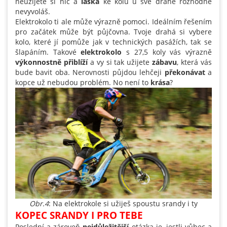
neužijete si nic a
láska
ke kolu u své drahé rozhodně
nevyvoláš.
Elektrokolo ti ale může výrazně pomoci. Ideálním řešením
pro začátek může být půjčovna. Tvoje drahá si vybere
kolo, které jí pomůže jak v technických pasážích, tak se
šlapáním. Takové
elektrokolo
s 27,5 koly vás výrazně
výkonnostně
přiblíží
a vy si tak užijete
zábavu
, která vás
bude bavit oba. Nerovnosti půjdou lehčeji
překonávat
a
kopce už nebudou problém. No není to
krása
?
Obr.4
: Na elektrokole si užiješ spoustu srandy i ty
KOPEC SRANDY I PRO TEBE
Poslední a zároveň
nejdůležitější
otázka je, jestli vůbec a