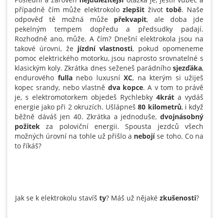
případně čím může elektrokolo
zlepšit
život
tobě
. Naše
odpověď tě možná může
překvapit
, ale doba jde
pekelným tempem dopředu a předsudky padají.
Rozhodně ano, může. A čím? Dnešní elektrokola jsou na
takové úrovni, že
jízdní vlastnosti
, pokud opomeneme
pomoc elektrického motorku, jsou naprosto srovnatelné s
klasickým koly. Zkrátka dnes seženeš parádního
sjezďáka
,
endurového
fulla
nebo luxusní
XC
, na kterým si užiješ
kopec srandy, nebo vlastně
dva
kopce
. A v tom to právě
je, s elektromotorkem objedeš Rychlebky
4krát
a vydáš
energie jako při 2 okruzích. Ušlápneš
80
kilometrů
, i když
běžně dáváš jen 40. Zkrátka a jednoduše,
dvojnásobný
požitek
za poloviční energii. Spousta jezdců všech
možných úrovní na tohle už přišlo a
nebojí
se toho. Co na
to říkáš?
Jak se k elektrokolu stavíš
ty
? Máš už nějaké
zkušenosti
?