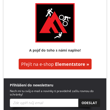
A pojď do toho s námi naplno!
Přejít na e-shop
Elementstore »
Přihlášení do newsletteru
Nech mi tu svůj e-mail a novinky ti pravidelně zašlu rovnou do
schránky!
ODESLAT