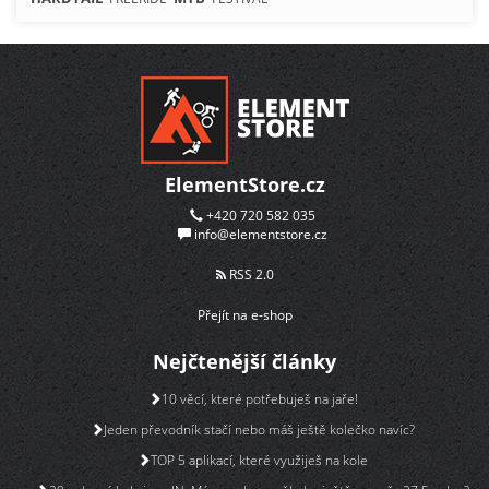
ElementStore.cz
+420 720 582 035
info@elementstore.cz
RSS 2.0
Přejít na e-shop
Nejčtenější články
10 věcí, které potřebuješ na jaře!
Jeden převodník stačí nebo máš ještě kolečko navíc?
TOP 5 aplikací, které využiješ na kole