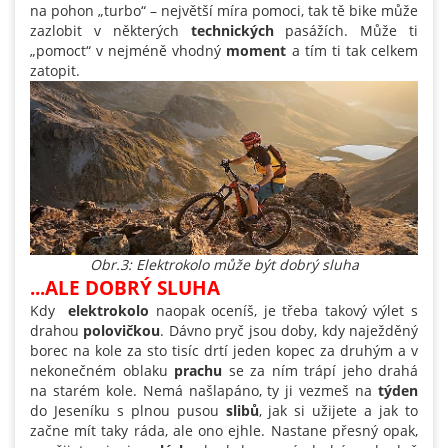
na pohon „turbo“ – největší míra pomoci, tak tě bike může
zazlobit v některých
technických
pasážích. Může ti
„pomoct“ v nejméně vhodný
moment
a tím ti tak celkem
zatopit.
Obr.3: Elektrokolo může být dobrý sluha
...ALE DOBRÝ SLUHA
Kdy
elektrokolo
naopak oceníš, je třeba takový výlet s
drahou
polovičkou
. Dávno pryč jsou doby, kdy naježděný
borec na kole za sto tisíc drtí jeden kopec za druhým a v
nekonečném oblaku
prachu
se za ním trápí jeho drahá
na starém kole. Nemá našlapáno, ty ji vezmeš na
týden
do Jeseníku s plnou pusou
slibů
, jak si užijete a jak to
začne mít taky ráda, ale ono ejhle. Nastane přesný opak,