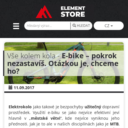
CZ
HLEDAT
Vše kolem kola -
E-bike – pokrok
nezastavíš. Otázkou je, chceme
ho?
11.09.2017
Elektrokolo
jako takové je bezpochyby
užitečný
dopravní
prostředek. Využití e-biku se jako nejvíce efektivní jeví
hlavně v „
městské
větvi
“, kde nejvíce vyniknou jeho
přednosti. Jak je to ale v našich disciplínách jako je
MTB
,