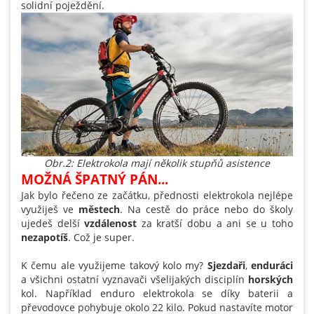
solidní poježdění.
Obr.2: Elektrokola mají několik stupňů asistence
MOŽNÁ ŠPATNÝ PÁN...
Jak bylo řečeno ze začátku, přednosti elektrokola nejlépe
využiješ ve
městech
. Na cestě do práce nebo do školy
ujedeš delší
vzdálenost
za kratší dobu a ani se u toho
nezapotíš
. Což je super.
K čemu ale využijeme takový kolo my?
Sjezdaři
,
enduráci
a všichni ostatní vyznavači všelijakých disciplín
horských
kol. Například enduro elektrokola se díky baterii a
převodovce pohybuje okolo 22 kilo. Pokud nastavíte motor