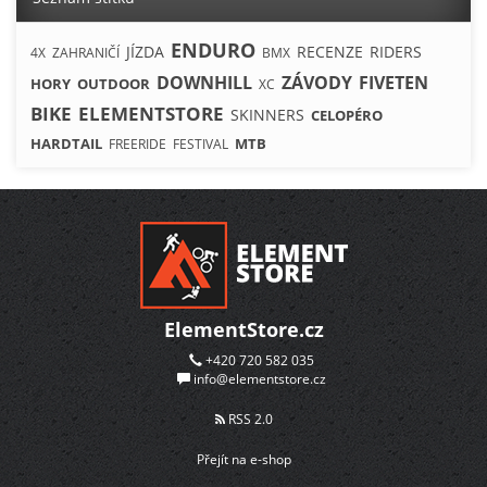
ENDURO
JÍZDA
RECENZE
RIDERS
4X
ZAHRANIČÍ
BMX
DOWNHILL
ZÁVODY
FIVETEN
HORY
OUTDOOR
XC
BIKE
ELEMENTSTORE
SKINNERS
CELOPÉRO
HARDTAIL
MTB
FREERIDE
FESTIVAL
ElementStore.cz
+420 720 582 035
info@elementstore.cz
RSS 2.0
Přejít na e-shop