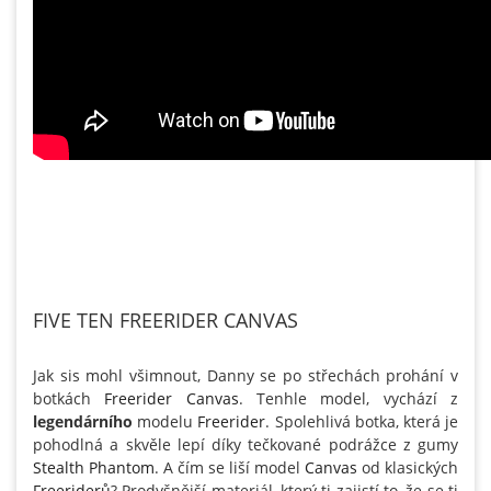
FIVE TEN FREERIDER CANVAS
Jak sis mohl všimnout, Danny se po střechách prohání v
botkách
Freerider Canvas
. Tenhle model, vychází z
legendárního
modelu
Freerider
. Spolehlivá botka, která je
pohodlná a skvěle lepí díky tečkované podrážce z gumy
Stealth Phantom
. A čím se liší model
Canvas
od klasických
Freeriderů
? Prodyšnější materiál, který ti zajistí to, že se ti