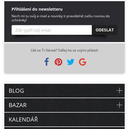
Přihlášení do newsletteru
Nech mi tu svůj e-mail a novinky ti pravidelně zašlu rovnou do
schránky!
ODESLAT
Líbí se Ti článek? Sdílej ho se svými přáteli:
BLOG
BAZAR
KALENDÁŘ