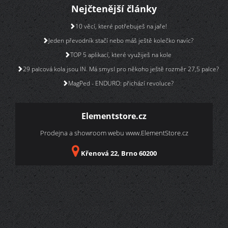
Nejčtenější články
10 věcí, které potřebuješ na jaře!
Jeden převodník stačí nebo máš ještě kolečko navíc?
TOP 5 aplikací, které využiješ na kole
29 palcová kola jsou IN. Má smysl pro někoho ještě rozměr 27,5 palce?
MagPed - ENDURO: přichází revoluce?
Elementstore.cz
Prodejna a showroom webu
www.ElementStore.cz
Křenová 22, Brno 60200